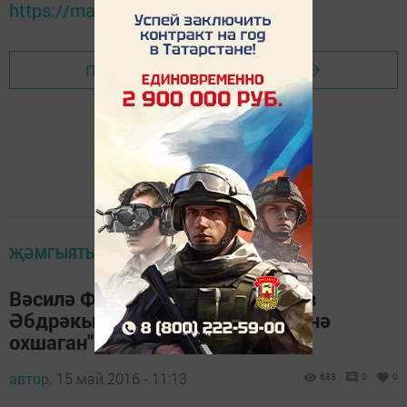
https://max.ru/tatmedia
Перейти на страницу новости
ҖӘМГЫЯТЬ
Вәсилә Фәттахованың ире Илгиз
Әбдрәкыйпов: "Кызыбыз әнисенә
охшаган"
автор,
15 май 2016 - 11:13
688
0
0