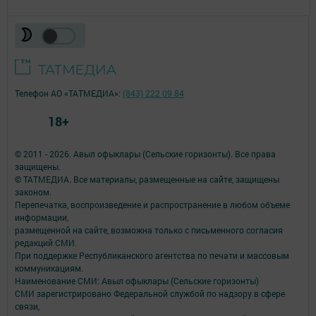
Телефон АО «ТАТМЕДИА»:
(843) 222 09 84
18+
© 2011 - 2026. Авыл офыклары (Сельские горизонты). Все права
защищены.
© ТАТМЕДИА. Все материалы, размещенные на сайте, защищены
законом.
Перепечатка, воспроизведение и распространение в любом объеме
информации,
размещенной на сайте, возможна только с письменного согласия
редакций СМИ.
При поддержке Республиканского агентства по печати и массовым
коммуникациям.
Наименование СМИ: Авыл офыклары (Сельские горизонты)
СМИ зарегистрировано Федеральной службой по надзору в сфере
связи,