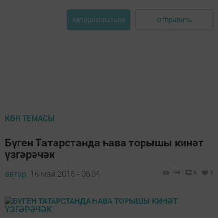
Отправить
Авторизоваться
КӨН ТЕМАСЫ
Бүген Татарстанда һава торышы кинәт
үзгәрәчәк
автор,
16 май 2016 - 06:04
768
0
0