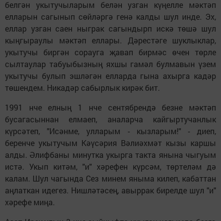
белгән укытучыларым белән узган күңелле мәктәп
елларын сагынып сөйләргә генә калды шул инде. Эх,
еллар узган саен ныграк сагындырп искә төшә шул
кыңгыраулы мәктәп еллары. Дәрестәге шуклыклар,
укытучы биргән сорауга җавап бирмәс өчен төрле
сылтаулар табуыбызның яхшы гамәл булмавын үзем
укытучы булып эшләгән елларда гына ахырга кадәр
төшендем. Никадәр сабырлык кирәк бит.
1991 нче елның 1 нче сентябрендә безне мәктәп
бусагасыннан елмаеп, аналарча кайгыртучанлык
күрсәтеп, "Исәнме, улларым - кызларым!" - диеп,
беренче укытучым Кәүсәрия Вәлиәхмәт кызы каршы
алды. Әлифбаны минутка укырга такта янына чыгуым
истә. Укып китәм, "и" хәрефен күрсәм, төртеләм дә
калам. Шул чагында Сез минем яныма килеп, кабаттан
аңлаткан идегез. Нишләтәсең, авыррак бирелде шул "и"
хәрефе миңа.