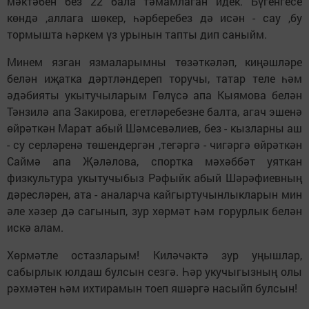
мәктәбен без 22 бала тәмамлаган идек. Бүгенгесе
көндә ,аллага шөкер, һәрберебез дә исән - сау ,бу
тормышта һәркем үз урынын тапты дип саныйм.
Минем язган язмаларымны төзәткәләп, киңәшләре
белән иҗатка дәртләндереп торучы, татар теле һәм
әдәбияты укытучыларым Гөлүсә апа Кыямова белән
Тәнзилә апа Закирова, егетләребезне балта, агач эшенә
өйрәткән Марат абый Шәмсевәлиев, без - кызларны аш
- су серләренә төшендергән ,тегәргә - чигәргә өйрәткән
Саймә апа Җәләлова, спортка мәхәббәт уяткан
физкультура укытучыбыз Рәфыйк абый Шәрәфиевның
дәресләрен, ата - аналарча кайгыртучынлыкларын мин
әле хәзер дә сагынып, зур хөрмәт һәм горурлык белән
искә алам.
Хөрмәтле остазларым! Киләчәктә зур уңышлар,
сабырлык юлдаш булсын сезгә. Һәр укучыгызның олы
рәхмәтен һәм ихтирамын тоеп яшәргә насыйп булсын!