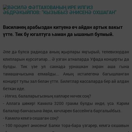
Вәсиләнең арабыздан китүенә өч айдан артык вакыт
үтте. Тик бу югалтуга һаман да ышанып булмый.
Әле дә булса радиода аның җырлары яңгырый, телевизордан
клипларын күрсәтәләр... Ә узган атналарда Уфада концерты да
булды. Тик үзе ул сәхнәдә урнашкан экран аша гына
тамашачысына елмайды... Аның истәлегенә багышланган
концерт тулы зал белән үтте. Билетлар кассаларда бер ай алдан
беткән иде.
- Илгиз, балаларыгызның хәлләре ничек соң?
- Аллага шөкер! Камилә 3200 грамм булды инде, үсә. Кәрим
балалар бакчасына йөри, кичләрен бассейнга баргалыйбыз.
- Камилә кемгә охшаган соң?
- 100 процент әнисенә! Бәлки тора-бара үзгәрер, кемгә охшавын