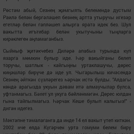
Рөстәм абый, Сезнең җәмгыять белемендә дустым
Раилә белән бергәләшеп безнең артта утыручы игезәр
егетләр белән гапләшеп алырга ярата идек без. Шул
вакытта игътибар белән укытучыны тыңларга
кирәклеген аңламаганбыз.
Сыйныф җитәкчебез Диләрә апабыз турында күп
язарга мөмкин булыр иде. Һәр вакыйганы белеп
торучы, шатлык - кайгыңны уртаклашучы, дөрес
киңәшләр бирүче дә иде ул. Чыгарылыш кичәсендә
Сезнең әйткән сүзләрегез һәрчак истә булды. "Алдагы
көндә арагызда укуын дәвам итә алмаучылар булса,
уфтанмагыз. Бәхет ул укуга бәйләнмәгән. Дөрес юлдан
гына тайпылмагыз. Һәрчак Кеше булып калыгыз!" -
дигән идегез.
Мәктәпне тәмалаганга да инде 14 ел вакыт үтеп киткән.
2002 нче елда Күгәрчен урта гомуми белем бирү