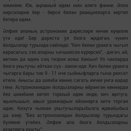
химияне. Юк, аңламый идем мин әлеге фәнне. Әллә
нәрсәләрне бер - берсе белән реакцияләргә кертеп
бетерә идем.
Әлфия апаның астрономия дәресләре ничек күңелле
үтә иде! Бер дәрестә ул безгә җидегән, чүмеч
йолдызлар турында сөйләде. "Кич белән урамга чыгып
карасагыз, сез аларны һичшиксез күрерсез", - дигәч, әй,
көткән дә идем соң тизрәк кояш баюын! Ул чакларда
безгә укытучы әйткән сүз - закон иде. Кич белән урамга
чыгарга бары тик 9 - 11 нче сыйныфларга гына рөхсәт
ителә. Анысы да шимбә көнне, сәгать кичке унга кадәр
генә. Астрономиядән йолдызларны өйрәнгән көннәрдә
без шимбәне көтеп тормый идек инде, кич җитүгә,
җыелышып, авыл урамнарын әйләнергә китә торган
идек. Кизүгә чыккан укытучыларыбызга җавабыбыз
да әзер. "Без астрономиядән йолдызлар турындагы
бүлекне үтәбез. Әлфия апа безгә йолдызларны
күзәтергә кушты".