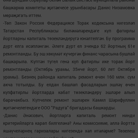
башкарма комитеты җитәкчесе урынбасары Данис Низамовка
мөрәҗәгать иттем.
-Төп Закон Россия Федерациясе Торак кодексына нигезләп
Татарстан Республикасы биләмәләрендәге күп фатирлы
йортларны капиталь төзекләндерүгә юнәлтелгән. Бу программа
дүрт елга исәпләнгән. Әлеге дүрт ел эчендә 62 йортның 61е
ремонтланды. Бу эш хөкүмәт күчергән финанс чарасына бушлай
башкарыла. Күптән түгел генә күп фатирлы ике торак йорт
ремонтланды (Октябрь урамы, 35нче йорт, 60 лет Октября
урамы). Безнең районда капиталь ремонт өчен 160 млн. сум
акча тотылды. Бу елдан башлап фасадларын эшләү өчен
күпфатирлы йортларда кабат төзекләндерү эшләре алып
барачакбыз. Күпчелек ремонт эшләрен Камил Шәрифуллин
җитәкчелегендәге ООО "Радуга" бригадасы башкарды.
-Данис Әнәсович, йортларга капиталь ремонт нинди
критерийларга карап билгеләнә? Аны комиссияме, әллә йортта
яшәүчеләрнең гаризалары нигезендә хәл итәләрме? Төзелеш