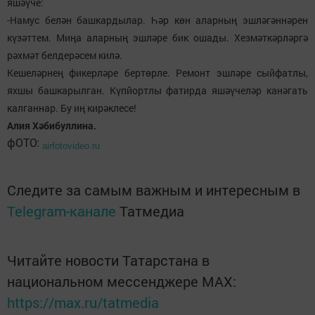
яшәүче:
-Намус белән башкардылар. Һәр көн аларның эшләгәннәрен
күзәттем. Миңа аларның эшләре бик ошады. Хезмәткәрләргә
рәхмәт белдерәсем килә.
Кешеләрнең фикерләре бертөрле. Ремонт эшләре сыйфатлы,
яхшы башкарылган. Күпйортлы фатирда яшәүчеләр канәгать
калганнар. Бу иң кирәклесе!
Алия Хәбибуллина.
фОТО:
airfotovideo.ru
Следите за самым важным и интересным в
Telegram-канале
Татмедиа
Читайте новости Татарстана в
национальном мессенджере MАХ:
https://max.ru/tatmedia