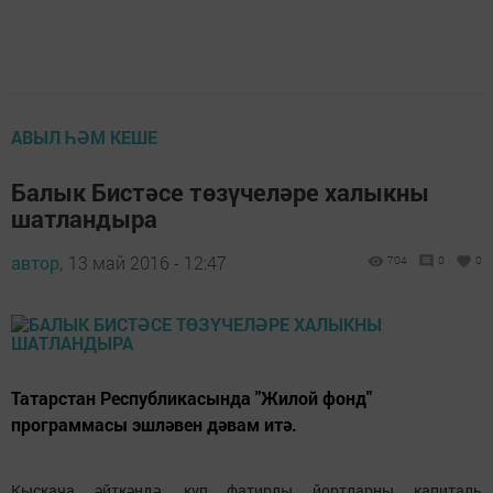
АВЫЛ ҺӘМ КЕШЕ
Балык Бистәсе төзүчеләре халыкны
шатландыра
автор,
13 май 2016 - 12:47
704
0
0
Татарстан Республикасында "Жилой фонд"
программасы эшләвен дәвам итә.
Кыскача әйткәндә, күп фатирлы йортларны капиталь