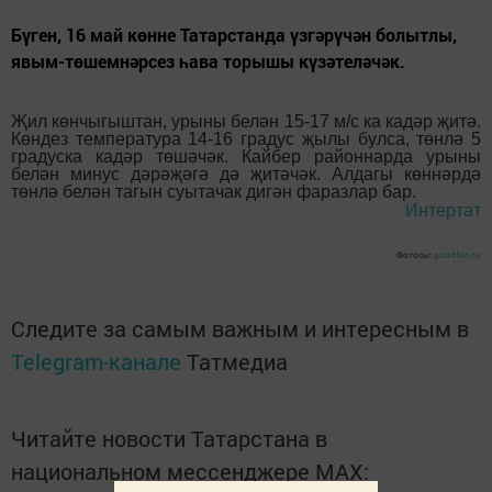
Бүген, 16 май көнне Татарстанда үзгәрүчән болытлы,
явым-төшемнәрсез һава торышы күзәтеләчәк.
Җил көнчыгыштан, урыны белән 15-17 м/с ка кадәр җитә.
Көндез температура 14-16 градус җылы булса, төнлә 5
градуска кадәр төшәчәк. Кайбер районнарда урыны
белән минус дәрәҗәгә дә җитәчәк. Алдагы көннәрдә
төнлә белән тагын суытачак дигән фаразлар бар.
Интертат
Фотосы:
goodfon.ru
Следите за самым важным и интересным в
Telegram-канале
Татмедиа
Читайте новости Татарстана в
национальном мессенджере MАХ: