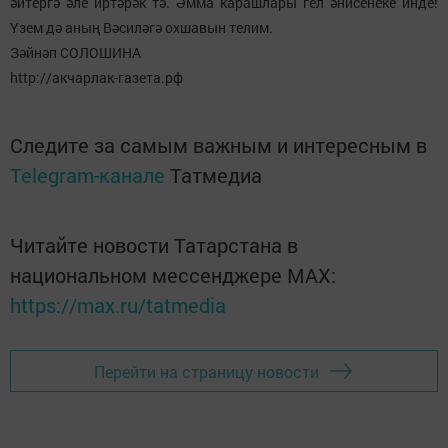
әйтергә әле иртәрәк тә. Әмма карашлары гел әнисенеке инде!
Үзем дә аның Вәсиләгә охшавын телим.
Зәйнәп СОЛОШИНА
http://акчарлак-газета.рф
Следите за самым важным и интересным в
Telegram-канале
Татмедиа
Читайте новости Татарстана в
национальном мессенджере MАХ:
https://max.ru/tatmedia
Перейти на страницу новости