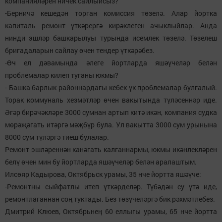
компанияләрен ничек сайлыйсыз?
-Берничә кешедән торган комиссия төзелә. Алар йортка
капиталь ремонт үткәрергә кирәклеген ачыклыйлар. Анда
нинди эшләр башкарылуы турында исемлек төзелә. Төзелеш
бригадаларын сайлау өчен тендер үткәрәбез.
-Өч ел дәвамында әлеге йортларда яшәүчеләр белән
проблемалар килеп туганы юкмы?
- Башка барлык районнардагы кебек үк проблемалар булгалый.
Торак коммуналь хезмәтләр өчен вакытында түләсеннәр иде.
Әгәр бирәчәкләре 3000 сумнан артып китә икән, компания судка
мөрәҗәгать итәргә мәҗбүр була. Ул вакытта 3000 сум урынына
8000 сум түләргә тиеш булалар.
Ремонт эшләреннән канәгать калганнармы, юкмы икәнлекләрен
белү өчен мин бу йортларда яшәүчеләр белән аралаштым.
Илсөяр Кадырова, Октябрьск урамы, 35 нче йортта яшәүче:
-Ремонтны сыйфатлы итеп үткәрделәр. Түбәдән су үтә иде,
ремонтлаганнан соң туктады. Без төзүчеләргә бик рәхмәтлебез.
Дмитрий Клюев, Октябрьнең 60 еллыгы урамы, 65 нче йортта