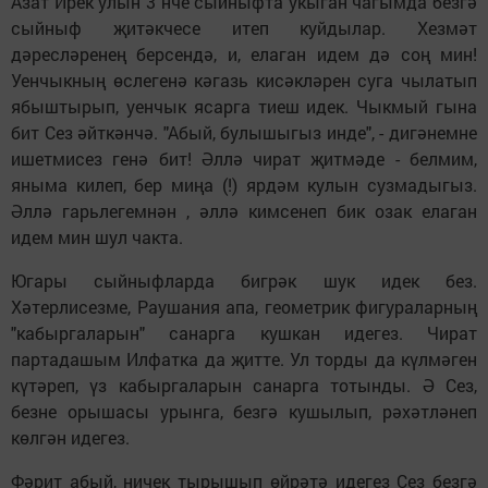
Азат Ирек улын 3 нче сыйныфта укыган чагымда безгә
сыйныф җитәкчесе итеп куйдылар. Хезмәт
дәресләренең берсендә, и, елаган идем дә соң мин!
Уенчыкның өслегенә кәгазь кисәкләрен суга чылатып
ябыштырып, уенчык ясарга тиеш идек. Чыкмый гына
бит Сез әйткәнчә. "Абый, булышыгыз инде", - дигәнемне
ишетмисез генә бит! Әллә чират җитмәде - белмим,
яныма килеп, бер миңа (!) ярдәм кулын сузмадыгыз.
Әллә гарьлегемнән , әллә кимсенеп бик озак елаган
идем мин шул чакта.
Югары сыйныфларда бигрәк шук идек без.
Хәтерлисезме, Раушания апа, геометрик фигураларның
"кабыргаларын" санарга кушкан идегез. Чират
партадашым Илфатка да җитте. Ул торды да күлмәген
күтәреп, үз кабыргаларын санарга тотынды. Ә Сез,
безне орышасы урынга, безгә кушылып, рәхәтләнеп
көлгән идегез.
Фәрит абый, ничек тырышып өйрәтә идегез Сез безгә