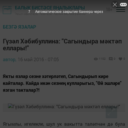
БАЛЫК БИСТӘСЕ ЯҢАЛЫКЛАРЫ
18+
6
Автоматическое закрытие баннера через
"Авыл офыклары" газетасы - Балык Бистәсе районы
БЕЗГӘ ЯЗАЛАР
Гүзәл Хәбибуллина: "Сагындыра мәктәп
еллары!"
автор,
16 май 2016 - 07:05
1102
0
0
Якты язлар сезне хәтерләтеп, Сагындырып кире
кайталар. Кайда икән сезнең кулларыгыз, "Өй эшләре"
язган такталар?!
Ягымлы, игелекле, шул ук вакытта таләпчән дә була