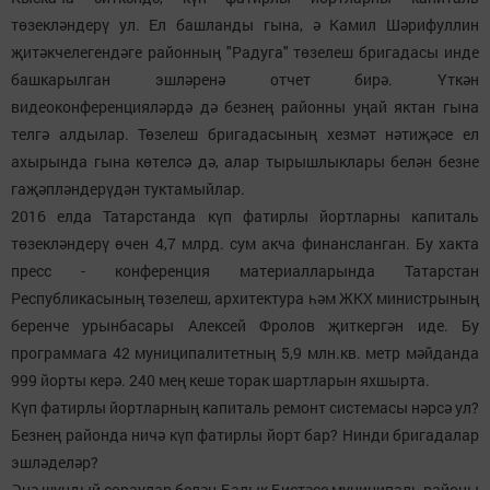
төзекләндерү ул. Ел башланды гына, ә Камил Шәрифуллин
җитәкчелегендәге районның "Радуга" төзелеш бригадасы инде
башкарылган эшләренә отчет бирә. Үткән
видеоконференцияләрдә дә безнең районны уңай яктан гына
телгә алдылар. Төзелеш бригадасының хезмәт нәтиҗәсе ел
ахырында гына көтелсә дә, алар тырышлыклары белән безне
гаҗәпләндерүдән туктамыйлар.
2016 елда Татарстанда күп фатирлы йортларны капиталь
төзекләндерү өчен 4,7 млрд. сум акча финансланган. Бу хакта
пресс - конференция материалларында Татарстан
Республикасының төзелеш, архитектура һәм ЖКХ министрының
беренче урынбасары Алексей Фролов җиткергән иде. Бу
программага 42 муниципалитетның 5,9 млн.кв. метр мәйданда
999 йорты керә. 240 мең кеше торак шартларын яхшырта.
Күп фатирлы йортларның капиталь ремонт системасы нәрсә ул?
Безнең районда ничә күп фатирлы йорт бар? Нинди бригадалар
эшләделәр?
Әнә шундый сораулар белән Балык Бистәсе муниципаль районы