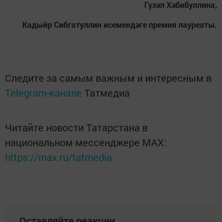
Гүзәл Хәбибуллина,
Кадыйр Сибгатуллин исемендәге премия лауреаты.
Следите за самым важным и интересным в
Telegram-канале
Татмедиа
Читайте новости Татарстана в
национальном мессенджере MАХ:
https://max.ru/tatmedia
Оставляйте реакции