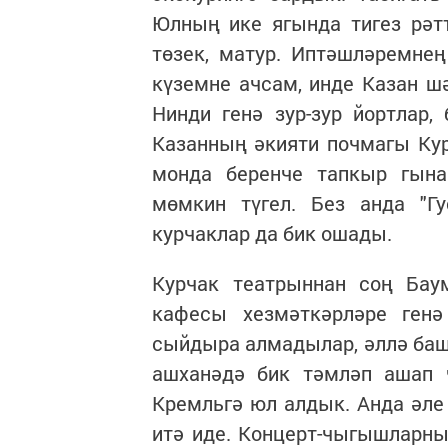
Юлның ике ягында тигез рәт
төзек, матур. Иптәшләремне
күземне ачсам, инде Казан шә
Нинди генә зур-зур йортлар,
Казанның әкияти почмагы Кур
монда беренче тапкыр гын
мөмкин түгел. Без анда "Гу
курчаклар да бик ошады.
Курчак театрыннан соң Бау
кафесы хезмәткәрләре генә
сыйдыра алмадылар, әллә баш
ашханәдә бик тәмләп ашап 
Кремльгә юл алдык. Анда әл
итә иде. Концерт-чыгышларны