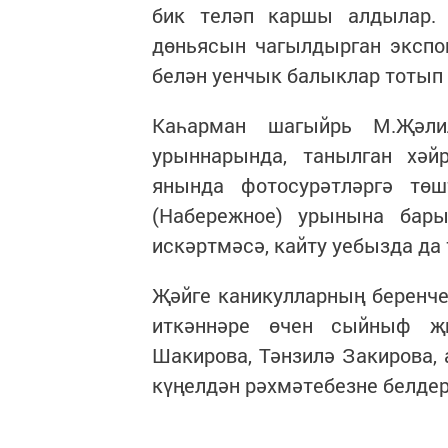
бик теләп каршы алдылар. 
дөньясын чагылдырган экспо
белән уенчык балыклар тотып
Каһарман шагыйрь М.Җәли
урыннарында, танылган хәй
янында фотосурәтләргә тө
(Набережное) урынына бары
искәртмәсә, кайту уебызда да 
Җәйге каникулларның беренче
иткәннәре өчен сыйныф җи
Шакирова, Тәнзилә Закирова, 
күңелдән рәхмәтебезне белдер