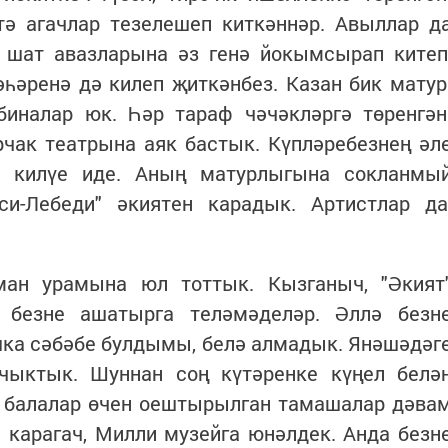
тә агачлар тезелешеп киткәннәр. Авыллар д
ң шат авазларына әз генә йокымсырап китеп
һәренә дә килеп җиткәнбез. Казан бик матур
 биналар юк. Һәр тараф чәчәкләргә төренгән
чак театрына аяк бастык. Күпләребезнең әл
а килүе иде. Аның матурлыгына сокланмы
си-Лебеди" әкиятен карадык. Артистлар да
ман урамына юл тоттык. Кызганыч, "Әкият
 безне ашатырга теләмәделәр. Әллә безн
ка сәбәбе булдымы, белә алмадык. Янәшәдәг
чыктык. Шуннан соң күтәренке күңел белә
е балалар өчен оештырылган тамашалар дәва
 карагач, Милли музейга юнәлдек. Анда безн