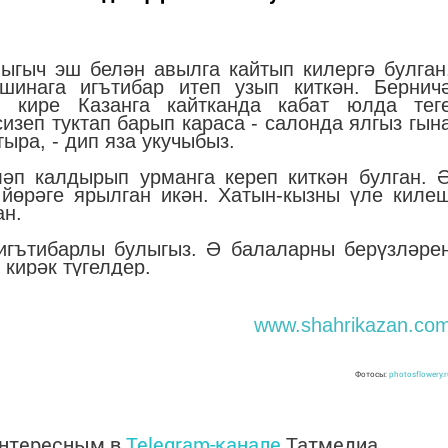
ыгыч эш белән авылга кайтып килергә булган
инага игътибар итеп узып киткән. Бернич
п кире Казанга кайтканда кабат юлда тег
изеп туктап барып караса - салонда ялгыз гын
ыра, - дип яза укучыбыз.
әп калдырып урманга кереп киткән булган. 
 йөрәге ярылган икән. Хатын-кызны үле киле
ан.
 игътибарлы булыгыз. Ә балаларны берүзләре
 кирәк түгелдер.
www.shahrikazan.co
Фотосы:
photosflowery.
интересным в
Telegram-канале
Татмедиа