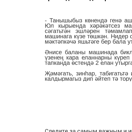
- Танышыбыз көнендә генә аш
Юл кырыенда хәрәкәтсез маш
сәгатьтән эшләрен тәмамла
машинага күзе төшкән. Нидер с
мәктәпкәчә яшьтәге бер бала ут
Әнисе баланы машинада бикл
үзенең кара еланнарны күреп
тапканда өстендә 2 елан утырг
Җәмәгать, зинһар, табигатьтә
калдырмагыз дип әйтеп тә тору
Следите за самым важным и 