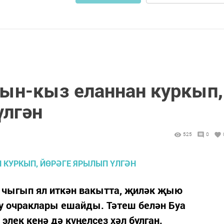
тын-кыз еланнан куркып,
үлгән
525
0
 чыгып ял иткән вакытта, җиләк җыю
гу очраклары ешайды. Тәтеш белән Буа
лек кенә дә күңелсез хәл булган.