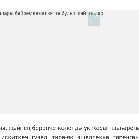
ы, җәйнең беренче көнендә үк Казан шәһәрен
искиткеч гүзәл, тирә-як яшеллеккә төренгән