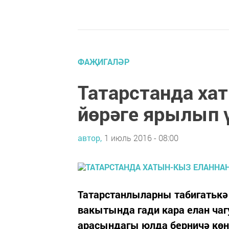
ФАҖИГАЛӘР
Татарстанда ха
йөрәге ярылып 
автор,
1 июль 2016 - 08:00
Татарстанлыларны табигатькә
вакытында гади кара елан ча
арасындагы юлда берничә көн э