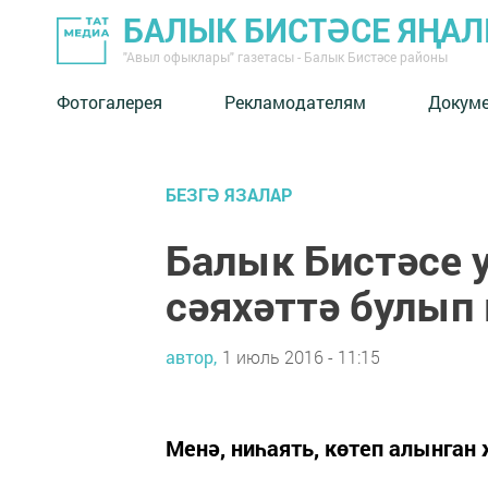
БАЛЫК БИСТӘСЕ ЯҢА
"Авыл офыклары" газетасы - Балык Бистәсе районы
Фотогалерея
Рекламодателям
Докум
БЕЗГӘ ЯЗАЛАР
Балык Бистәсе 
сәяхәттә булып
автор,
1 июль 2016 - 11:15
Менә, ниһаять, көтеп алынган 