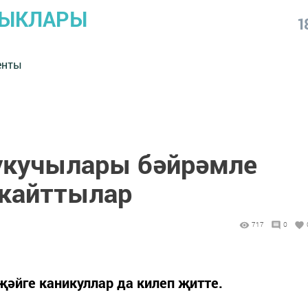
ЛЫКЛАРЫ
1
енты
укучылары бәйрәмле
 кайттылар
717
0
җәйге каникуллар да килеп җитте.