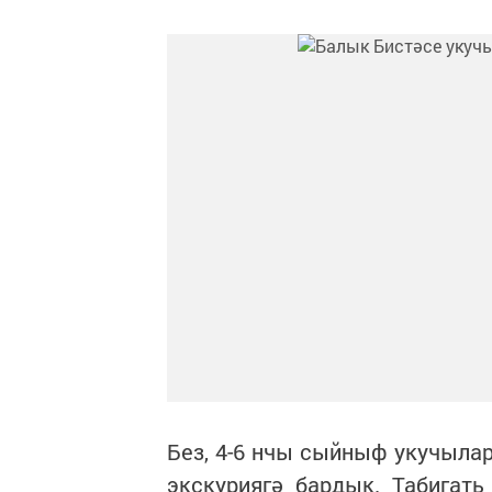
Без, 4-6 нчы сыйныф укучылар
экскуриягә бардык. Табигать 