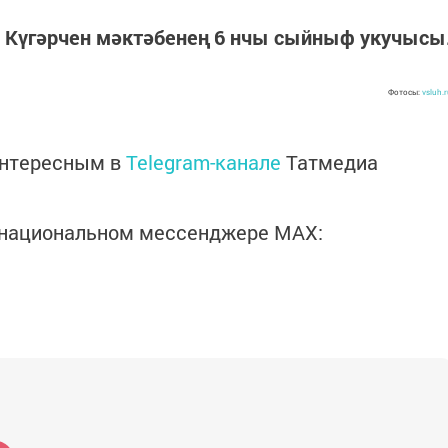
Күгәрчен мәктәбенең
6 нчы сыйныф укучысы
Фотосы:
vsluh.
интересным в
Telegram-канале
Татмедиа
в национальном мессенджере MАХ: