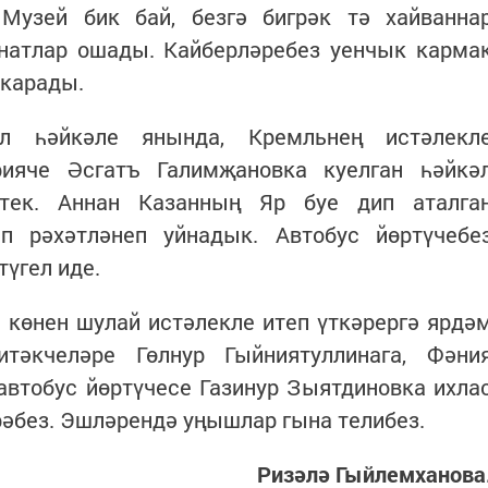
Музей бик бай, безгә бигрәк тә хайванна
натлар ошады. Кайберләребез уенчык карма
 карады.
л һәйкәле янында, Кремльнең истәлекл
рияче Әсгатъ Галимҗановка куелган һәйкә
штек. Аннан Казанның Яр буе дип аталга
п рәхәтләнеп уйнадык. Автобус йөртүчебе
түгел иде.
 көнен шулай истәлекле итеп үткәрергә ярдә
тәкчеләре Гөлнур Гыйниятуллинага, Фәни
автобус йөртүчесе Газинур Зыятдиновка ихла
әбез. Эшләрендә уңышлар гына телибез.
Ризәлә Гыйлемханова