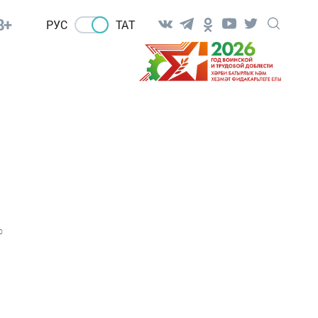
8+
РУС
ТАТ
0