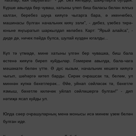
"Кызлар, кая баруыгыз?" - ди. Без нигәдер, шаяртырга булдык.
Күрше авылда бер чуваш, хаты­ны үлеп биш баласы белән ялгыз
калган, беребез шуңа кияүгә чыгарга бара, ә икенчебез,
машинасы булган началь­ник кияү эзли", - дибез, үзебез тирә-
юньне яңгыратып шар­кылдап көләбез. Карт: "Ярый алайса", -
диде дә, ничек пәйда булса, шулай күздән югалды...
Күп тә үтмәде, мине хатыны үлгән бер чувашка, биш бала
өстенә кияүгә биреп куйдылар. Гомерем авылда, бала-чага
мәшәкате белән үтте. Ә дус кызым, начальник кешегә кияүгә
чыгып, шәһәргә китеп барды. Сирәк очрашсак та, беләм, ул
миннән күпкә бәхетлерәк... Әйе, уйнап сөйләсәк тә, бәхетле
язмыш, бәхетле киләчәк уйлап сөйләшергә булган!" - дип
нәтиҗә ясап куйды ул.
Юлда сәер очрашуларның менә монысы исә минем үзем белән
булган иде.