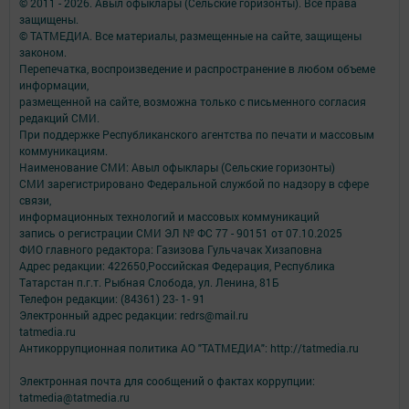
© 2011 - 2026. Авыл офыклары (Сельские горизонты). Все права
защищены.
© ТАТМЕДИА. Все материалы, размещенные на сайте, защищены
законом.
Перепечатка, воспроизведение и распространение в любом объеме
информации,
размещенной на сайте, возможна только с письменного согласия
редакций СМИ.
При поддержке Республиканского агентства по печати и массовым
коммуникациям.
Наименование СМИ: Авыл офыклары (Сельские горизонты)
СМИ зарегистрировано Федеральной службой по надзору в сфере
связи,
информационных технологий и массовых коммуникаций
запись о регистрации СМИ ЭЛ № ФС 77 - 90151 от 07.10.2025
ФИО главного редактора: Газизова Гульчачак Хизаповна
Адрес редакции: 422650,Российская Федерация, Республика
Татарстан п.г.т. Рыбная Слобода, ул. Ленина, 81Б
Телефон редакции: (84361) 23- 1- 91
Электронный адрес редакции: redrs@mail.ru
tatmedia.ru
Антикоррупционная политика АО "ТАТМЕДИА": http://tatmedia.ru
Электронная почта для сообщений о фактах коррупции:
tatmedia@tatmedia.ru