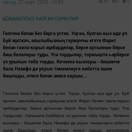
автор,
27 март 2018 - 10:50
547
0
0
Гөлгенә белән без бергә үстек. Уңган, булган кыз иде ул.
Буй җиткәч, авылыбызның гармунчы егете Фәрит
белән гаи­лә корып җибәрделәр, берсе артыннан берсе
биш балалары туды. Үсә тордылар, тормышта һәрберсе
үз урынын таба торды. Кечкенә кызлары - бишенче
бала Нәзифә дә укуын тәмамлауга кибеттә эшли
башлады, әтисе белән әнисе кар­шы...
Гөлгенә белән без бергә үстек. Уңган, булган кыз иде ул. Буй
җиткәч, авылыбызның гармунчы егете Фәрит белән гаи­лә корып
җибәрделәр, берсе артыннан берсе биш балалары туды. Үсә
тордылар, тормышта һәрберсе үз урынын таба торды. Кечкенә
кызлары - бишенче бала Нәзифә дә укуын тәмамлауга кибеттә
эшли башлады, әтисе белән әнисе кар­шы килүләренә