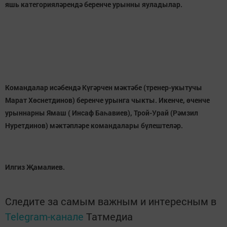
яшь категорияләрендә беренче урынны яуладылар.
Командалар исәбендә Күгәрчен мәктәбе (тренер-укытучы
Марат Хөснетдинов) беренче урынга чыкты. Икенче, өченче
урыннарны Ямаш ( Инсаф Баһавиев), Трой-Урай (Рәмзил
Нуретдинов) мәктәпләре командалары бүлештеләр.
Илгиз Җамалиев.
Следите за самым важным и интересным в
Telegram-канале
Татмедиа