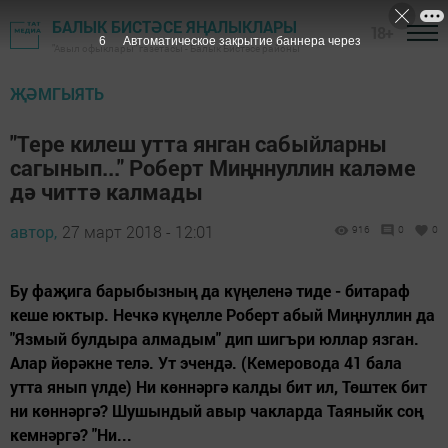
БАЛЫК БИСТӘСЕ ЯҢАЛЫКЛАРЫ
18+
6
Автоматическое закрытие баннера через
"Авыл офыклары" газетасы - Балык Бистәсе районы
ҖӘМГЫЯТЬ
"Тере килеш утта янган сабыйларны
сагынып..." Роберт Миңннуллин каләме
дә читтә калмады
автор,
27 март 2018 - 12:01
916
0
0
Бу фаҗига барыбызның да күңеленә тиде - битараф
кеше юктыр. Нечкә күңелле Роберт абый Миңнуллин да
"Язмый булдыра алмадым" дип шигъри юллар язган.
Алар йөрәкне телә. Ут эчендә. (Кемеровода 41 бала
утта янып үлде) Ни көннәргә калды бит ил, Төштек бит
ни көннәргә? Шушындый авыр чакларда Таяныйк соң
кемнәргә? "Ни...