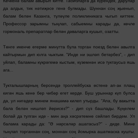
Кечкенә балам авырып китте. Табибларга да күрендек, дарулар
да алдык, тик нәтиҗәсе генә булмады. Шуннан соң җыенып,
балам белән Казанга, түләүле поликлиникага чыгып киттем.
Профессор зарымны тыңлап, сабыемны карады да, көчле
гормональ препаратлар белән дәваларга кушып, озат­ты.
Төнге икенче егерме минутта була торган поезд белән авылга
кайтырмын дип юлга чыктым. "Инде ни эшләп бетәрбез", - дип
уйлап, баламны күкрәгемә кыстым, күземнән исә туктаусыз яшь
ага...
Тукталышларның берсендә троллейбуска өстенә ап-ак плащ
кигән яшь кенә бер чибәр егет керде. Буш урыннар күп булса
да, ул нигәдер минем янәшәмә килеп утырды. "Апа, бу вакытта
бала белән нишләп йөрисез?" - дип сүз башлады. Күңелем
болай да тулган иде - мин аңа хәсрәтемне сөйләп бирдем. Ул
балама карады да: "Ә нәрсәләр ашатасыз?" - ди­де. Мине
тыңлап торганнан соң, моннан соң йомырка ашат­маска кушты.