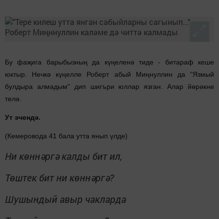
Бу фаҗига барыбызның да күңеленә тиде - битараф кеше
юктыр. Нечкә күңелле Роберт абый Миңнуллин да "Язмый
булдыра алмадым" дип шигъри юллар язган. Алар йөрәкне
телә.
Ут эчендә.
(Кемеровода 41 бала утта янып үлде)
Ни көннәргә калды бит ил,
Төштек бит ни көннәргә?
Шушындый авыр чакларда