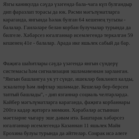
Язгы каникулда сәүдә үзәгендә бала-чага күп булгандыр
дип фаразлап торасы да юк. Рәсми мәгълүматларга
караганда, янгында һәлак булган 64 кешенең тугызы -
балалар. Гаиләләре белән корбан булучылар турында да
билгеле. Хәбәрсез югалганнар исемлегендә теркәлгән 59
кешенең 41е - балалар. Арада ике яшьлек сабый да бар.
Фаҗига шаһитлары сәүдә үзәгендә янгын сүндерү
системасы һәм сигнализация эшләмәвеннән зарланган.
"Янгын башлангуа ук ут сүнде, ишекләр бикләнеп калды,
эскалатор һәм лифтлар эшләмәде. Кешеләр бер-берсен
таптый башлады", - дип язганнар социаль челтәрләрдә.
Кайбер мәгълүматларга караганда, фаҗига корбаннары
200гә кадәр җитәргә мөмкин. Хәрабәләр астыннан
мәетләрне чыгару эше дәвам итә. Баштарак хәбәрсез
югалганнар исемлегендә Казаннан 11 яшьлек Майя
Ерохина булуы турында да әйттеләр. Соңрак исә әлеге