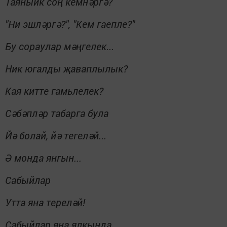
Таяныйк соң кемнәргә?
"Ни эшләргә?", "Кем гаепле?"
Бу сораулар мәңгелек...
Ник югалды җаваплылык?
Кая китте гамьлелек?
Сәбәпләр табарга була
Йә болай, йә тегеләй...
Ә монда янгын...
Сабыйлар
Утта яна тереләй!
Сабыйлар яна ялкында,