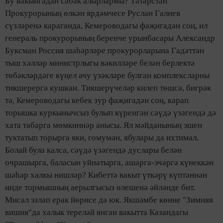
Бу вакыйгадан сабак алырлармы? Татарстан
Прокурорының өлкән ярдәмчесе Руслан Галиев
сүзләренә караганда, Кемероводагы фаҗигадән соң, ил
генераль прокурорының беренче урынбасары Александр
Буксман Россия шәһәрләре прокурорларына Гадәттән
тыш хәлләр министрлыгы вәкилләре белән берлектә
төбәкләрдәге күңел ачу үзәкләре булган комплексларны
тикшерергә кушкан. Тикшерүчеләр килеп төшсә, бигрәк
тә, Кемероводагы кебек зур фаҗигадән соң, карап
торышка куркынычсыз булып күренгән сәүдә үзәгендә дә
хата табарга мөмкиннәр анысы. Ял мәйданының эшен
туктатып торырга яки, гомумән, ябулары да ихтимал.
Болай була калса, сәүдә үзәгендә дуслары белән
очрашырга, баласын уйнатырга, ашарга-эчәргә күнеккән
шәһәр халкы нишләр? Кибеттә вакыт үткәрү күптәннән
инде тормышның аерылгысыз өлешенә әйләнде бит.
Мисал эзләп ерак йөрисе дә юк. Якшәмбе көнне "Зимняя
вишня"да халык тереләй янган вакытта Казандагы