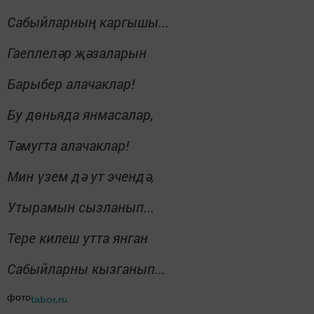
Сабыйларның каргышы...
Гаеплеләр җәзаларын
Барыбер алачаклар!
Бу дөньяда янмасалар,
Тәмугта алачаклар!
Мин үзем дә ут эчендә,
Утырамын сызланып...
Тере килеш утта янган
Сабыйларны кызганып...
фото
tabor.ru