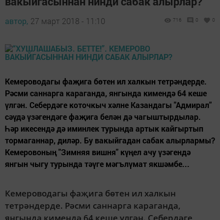
вакыйгасыннан нинди сабак алырлар?
автор,
27 март 2018 - 11:10
716
0
0
Кемероводагы фаҗига бөтен ил халкын тетрәндерде.
Рәсми саннарга караганда, янгында кимендә 64 кеше
үлгән. Себердәге коточкыч хәлне Казандагы "Адмирал"
сәүдә үзәгендәге фаҗига белән дә чагыштырдылар.
Һәр икесендә дә иминлек турында артык кайгыртып
тормаганнар, диләр. Бу вакыйгадан сабак алырлармы?
Кемеровоның "Зимняя вишня" күңел ачу үзәгендә
янгын чыгу турында тәүге мәгълүмат якшәмбе...
Кемероводагы фаҗига бөтен ил халкын
тетрәндерде. Рәсми саннарга караганда,
янгында кимендә 64 кеше үлгән. Себердәге