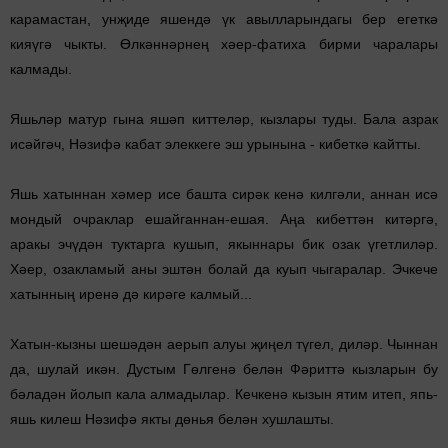
карамастан, унҗиде яшендә үк авылларын­дагы бер егеткә
кияүгә чыкты. Өлкәннәрнең хәер-фатиха бирми чаралары
калмады.
Яшьләр матур гына яшәп киттеләр, кызлары туды. Бала азрак
исәйгәч, Нәзифә кабат элеккеге эш урынына - ки­беткә кайтты.
Яшь хатыннан хәмер исе башта сирәк кенә килгәли, аннан исә
мондый очраклар ешайганнан-ешая. Аңа кибеттән китәргә,
аракы эчүдән туктарга кушып, якыннары бик озак үгетлиләр.
Хәер, озакламый аны эштән болай да куып чыга­ралар. Эчкече
хатынның иренә дә кирәге калмый...
Хатын-кызны шешәдән аерып алуы җиңел түгел, диләр. Чыннан
да, шулай икән. Дустым Гөлгенә белән Фәриттә кыз­ларын бу
бәладән йолып кала алмадылар. Кечкенә кызын ятим итеп, япь-
яшь килеш Нәзифә якты дөнья белән хушлашты.