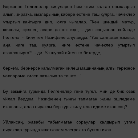
Беркөнне Гөлгенәләр кияүләрен һәм ятим калган оныкла­рын
алып, зиратка, кызларының кабере өстенә таш куярга, чәчәкләр
утыртып кайтырга дип, юлга чыгалар. "Көн шундый матур,
кояшлы, җилнең әсәре дә юк иде, - дип соңыннан сөйләде
Гөлгенә. - Кияү гел Нәзифәне ачуланды: "Үзе сай­лаган язмыш,
аңа нигә таш куярга, нигә өстенә чәчәкләр утыртып
азапланырга?" - ди. Ул шулай әйтеп тә бетерде,
беркем, бернәрсә кагылмаган килеш машинаның алгы тәрәзәсе
чәлпәрәмә килеп ватылып та төште..."
Бу вакыйга турында Гөлгенәләр генә түгел, мин дә бик озак
уйлап йөрдем. Нәзифәнең тынгы тапмаган җаны эшләдеме
икән аны, әллә очраклы бер туры килү генә идеме икән соң?
Уйлансаң, җавабы табылмаган сораулар калдырып узган
очраклар турында ишеткәнем элегрәк тә булган икән.