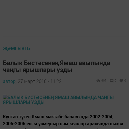
ҖӘМГЫЯТЬ
Балык Бистәсенең Ямаш авылында
чаңгы ярышлары узды
автор,
27 март 2018 - 11:22
607
0
0
Күптән түгел Ямаш мәктәбе базасында 2002-2004,
2005-2006 елгы үсмерләр һәм кызлар арасында шәхси