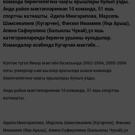
команда беренчелегенә чаңгы ярышлары булып узды.
Анда район мәктәпләреннән 10 команда, 51 яшь
спортчы катнашты. Әдилә Мингарипова, Марсель
Шәмсевәлиев (Күгәрчен), Фәнзил Имамиев (Яңа Арыш),
Алинә Сафиуллина (Балыклы Чүкәй),үз яшь
категорияләрендә беренче урынны яуладылар.
Командалар исәбендә Күгәрчен мәктәбе...
Күптән түгел Ямаш мәктәбе базасында 2002-2004, 2005-2006
елгы үсмерләр һәм кызлар арасында шәхси команда
беренчелегенә чаңгы ярышлары булып узды.
Анда район мәктәпләреннән 10 команда, 51 яшь спортчы
катнашты.
Әдилә Мингарипова, Марсель Шәмсевәлиев (Күгәрчен), Фәнзил
Имамиев (Яңа Арыш), Алинә Сафиуллина (Балыклы Чүкәй),үз