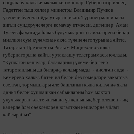
соңрак бу хәлгә ачыклык керткәннәр. Губернатор илнең
Гадәттән тыш хәлләр министры Владимир Пучков
үтенече буенча өйдә утырган икән. Түрәнең машинасы
янгын сүндерүчеләргә комачау итмәсен, дигәннәр. Аман
Тулеев фаҗигадә һәлак булучыларның гаиләләренә берәр
миллион сум күләмендә акча түләнәчәге турында әйтте.
Татарстан Президенты Рөстәм Миңнеханов өлкә
губернаторына кайгы уртаклашу телеграммасы юллады.
"Күпләгән кешеләр, балаларның үлеме бер генә
татарстанлыны да битараф калдырмады, - диелгән анда. -
Кемерево халкы, бөтен ил белән без гомерләре вакытсыз
өзелгән, тормышлары әле башланып кына килгәндә якты
дөнья белән хушлашкан сабыйларны һәм мәктәп
укучыларын, әлеге янгында үз җанының бер өлешен - иң
кадерле һәм сөеклеләрен югалткан кешеләрне уйлап
кайгырабыз".