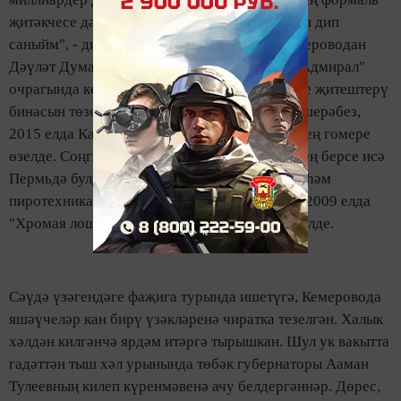
җитәкчесе дә җаваплылыкка тартылырга тиеш дип
саныйм", - дип язып куйган "Фейсбук"та Кемероводан
Дәүләт Думасы депутаты Антон Горелкин. "Адмирал"
очрагында кебек үк, "Зимняя вишня" элеккеге җитештерү
бинасын төзекләндереп ясалган. Исегезгә төшерәбез,
2015 елда Казанда чыккан янгында 19 кешенең гомере
өзелде. Соңгы еллардагы иң зур фаҗигаләрнең берсе исә
Пермьдә булды. Төзелеш кагыйдәләрен бозу һәм
пиротехниканы дөрес кулланмау аркасында, 2009 елда
"Хромая лошадь" төнге клубында 156 кеше үлде.
Сәүдә үзәгендәге фаҗига турында ишетүгә, Кемеровода
яшәүчеләр кан бирү үзәкләренә чиратка тезелгән. Халык
хәлдән килгәнчә ярдәм итәргә тырышкан. Шул ук вакытта
гадәттән тыш хәл урынында төбәк губернаторы Ааман
Тулеевның килеп күренмәвенә ачу белдергәннәр. Дөрес,