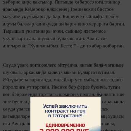
хәбәрне кире кактылар. Янгында хәбәрсез югалганнар
арасында Кемерово өлкәсенең Трещевский бистәсе
мәктәбе укучылары да бар. Бишенче сыйныфта белем
алучы балалар каникулда шәһәргә кино карарага барган.
Тырышып укыганнары өчен, сыйныф җитәкчесе
укучыларга әнә шундый бүләк ясаган. Алар әти-
әниләренә: "Хушлашабыз. Бетте!" - дип хәбәр җибәргән.
Сәүдә үзәге җитәкчелеге әйтүенчә, янгын бала-чаганың
шуклыгы аркасында килеп чыккан булырга ихтимал.
Әйтүләренә караганда, малайлар уен мәйданчыгындагы
поролонга ут төрткән. Икенче бер фараз буенча, туган
көн бәйрәмендә торттагы шәмнән ут элгән. Җинаять эше
эше буенча дүрт кешене тоткарлаганнар. Алар арасында
сәүдә үзәгенең генераль директоры һәм иминлек
кагыйдәләре өчен җаваплы зат та бар. "Бинаның хуҗасы
исә Австралиядә яши. Ул - илнең кондитер патшасы,
миллиардер Денис Штенгелов. Сәүдә үзәгенең формаль