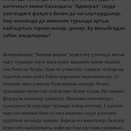
коточкыч хәлне Казандагы "Адмирал" сәүдә
үзәгендәге фаҗига белән дә чагыштырдылар.
Һәр икесендә дә иминлек турында артык
кайгыртып тормаганнар, диләр. Бу вакыйгадан
сабак алырлармы?
Кемеровоның "Зимняя вишня" күңел ачу үзәгендә янгын
чыгу турында тәүге мәгълүмат якшәмбе көнне төштән
соң билгеле булды. Озак та үтмәстән, социаль челтәрләр
гадәттән тыш хәлгә бәйле куркыныч видеоязмалар, ут
эченнән чыга алмаган балаларның әниләре белән
хушлашып язган смс-хәбәрләре белән тулды. Ни хикмәт,
федераль каналлар дәшмәде. Янгынны кичә көндез
сүнедереп бетерүләре турында хәбәр иттеләр. Гадәттән
тыш хәл моннан биш ел элек ачылган сәүдә үзәгенең
дүртенче катында чыккан. Биредә өч кинотеатр, балалар
күңел ачу мәйданчыгы, кафелар һәм шугалак урнашкан.