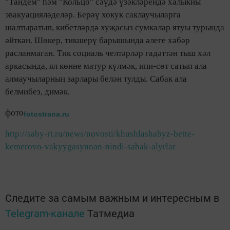
"Тандем" һәм "Кольцо" сәүдә үзәкләрендә халыкны
эвакуацияләделәр. Берәү хокук саклаучыларга
шалтыратып, кибетләрдә хуҗасыз сумкалар ятуы турында
әйткән. Шөкер, тикшерү барышында әлеге хәбәр
расланмаган. Тик социаль челтәрләр гадәттән тыш хәл
аркасында, ял көнне матур күлмәк, ипи-сөт сатып ала
алмаучыларның зарлары белән тулды. Сабак ала
белмибез, димәк.
фото
fotostrana.ru
http://saby-rt.ru/news/novosti/khushlashabyz-bette-
kemerovo-vakyygasynnan-nindi-sabak-alyrlar
Следите за самым важным и интересным в
Telegram-канале
Татмедиа