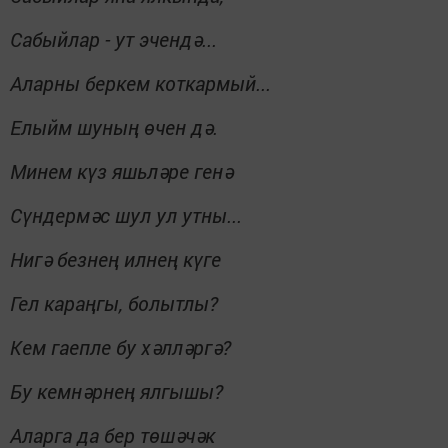
Сабыйлар - ут эчендә...
Аларны беркем коткармый...
Елыйм шуның өчен дә.
Минем күз яшьләре генә
Сүндермәс шул ул утны...
Нигә безнең илнең күге
Гел караңгы, болытлы?
Кем гаепле бу хәлләргә?
Бу кемнәрнең ялгышы?
Аларга да бер төшәчәк