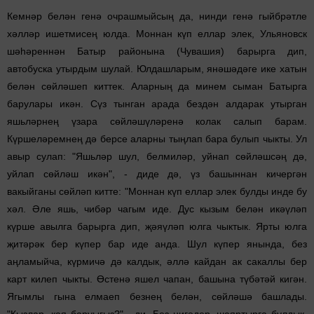
Кемнәр белән генә очрашмыйсың да, нинди генә гыйбрәтле
хәлләр ишетмисең юлда. Моннан күп еллар элек, Ульяновск
шәһәреннән Батыр районына (Чувашия) барырга дип,
автобуска утырдым шулай. Юлдашларым, янәшәдәге ике хатын
белән сөйләшеп киттек. Аларның да минем сыман Батырга
барулары икән. Сүз тынган арада бездән алдарак утырган
яшьләрнең үзара сөйләшүләренә колак салып ба­рам.
Күршеләремнең дә берсе аларны тыңлап бара булып чыкты. Ул
авыр сулап: "Яшьләр шул, белмиләр, уйнап сөйләшсәң дә,
уйлап сөйләш икән", - диде дә, үз башыннан кичергән
вакыйганы сөйләп китте: "Моннан күп еллар элек булды инде бу
хәл. Әле яшь, чибәр чагым иде. Дус кызым белән икәүләп
күрше авылга барырга дип, җәяүләп юлга чыктык. Ярты юлга
җитәрәк бер күпер бар иде анда. Шул күпер янында, без
аңламыйча, күрмичә дә калдык, әллә кай­дан ак сакаллы бер
карт килеп чыкты. Өстенә яшел чапан, башына түбәтәй кигән.
Ягымлы гына елмаеп безнең белән, сөйләшә башлады.