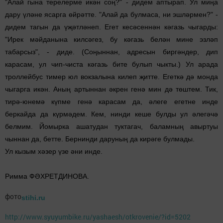
"Алай гына терелерме икән соң?" - дидем ап­тырап. Ул миңа
дару үләне ясарга өйрәтте. "Алай да булмаса, ни эшләрмен?" -
дидем тагын да үҗәтләнеп. Егет ке­сәсеннән кәгазь чыгарды:
"Ирек мәйданына килсәгез, бу кәгазь белән мине эзләп
табарсыз", - диде. (Соңыннан, ад­ресын биргәндер, дип
карасам, ул чип-чиста кәгазь бите бу­лып чыкты.) Ул арада
троллейбус тимер юл вокзалына килеп җитте. Егеткә дә монда
чыгарга икән. Аның артыннан әкрен генә мин дә төштем. Тик,
тирә-юнемә күпме генә карасам да, әлеге егетне инде
беркайда да күрмәдем. Кем, нинди кеше булды ул әлегәчә
белмим. Йомырка ашатудан туктагач, ба­ламның авыртуы
чыннан да, бетте. Бернинди даруның да кирәге булмады.
Ул кызым хәзер үзе әни инде.
Римма ФӘХРЕТДИНОВА.
фото
stihi.ru
http://www.syuyumbike.ru/yashaesh/otkrovenie/?id=5202