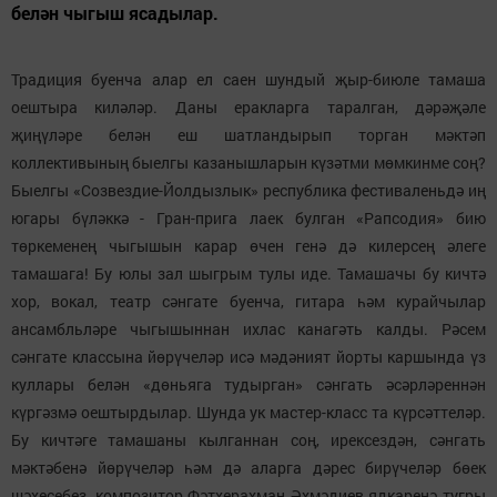
белән чыгыш ясадылар.
Традиция буенча алар ел саен шундый җыр-биюле тамаша
оештыра киләләр. Даны еракларга таралган, дәрәҗәле
җиңүләре белән еш шатландырып торган мәктәп
коллективының быелгы казанышларын күзәтми мөмкинме соң?
Быелгы «Созвездие-Йолдызлык» республика фестиваленьдә иң
югары бүләккә - Гран-прига лаек булган «Рапсодия» бию
төркеменең чыгышын карар өчен генә дә килерсең әлеге
тамашага! Бу юлы зал шыгрым тулы иде. Тамашачы бу кичтә
хор, вокал, театр сәнгате буенча, гитара һәм курайчылар
ансамбльләре чыгышыннан ихлас канагәть калды. Рәсем
сәнгате классына йөрүчеләр исә мәдәният йорты каршында үз
куллары белән «дөньяга тудырган» сәнгать әсәрләреннән
күргәзмә оештырдылар. Шунда ук мастер-класс та күрсәттеләр.
Бу кичтәге тамашаны кылганнан соң, ирексездән, сәнгать
мәктәбенә йөрүчеләр һәм дә аларга дәрес бирүчеләр бөек
шәхесебез, композитор Фәтхерахман Әхмәдиев ядкаренә тугры