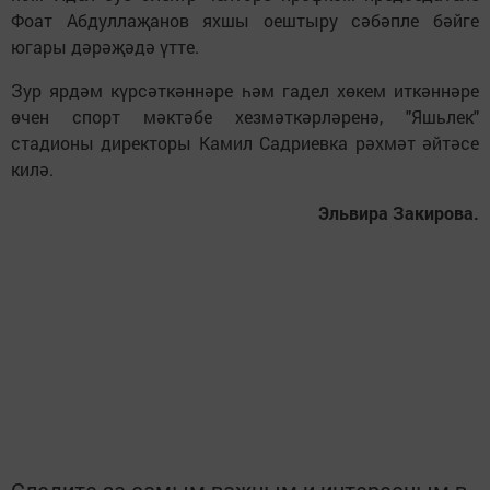
Фоат Абдуллаҗанов яхшы оештыру сәбәпле бәйге
югары дәрәҗәдә үтте.
Зур ярдәм күрсәткәннәре һәм гадел хөкем иткәннәре
өчен спорт мәктәбе хезмәткәрләренә, "Яшьлек"
стадионы директоры Камил Садриевка рәхмәт әйтәсе
килә.
Эльвира Закирова.