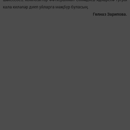
кала киләләр диеп уйларга мәҗбүр буласың.
Гөлназ Зарипова.