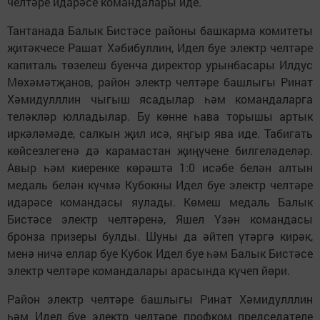
челтәре идарәсе командалары иде.
Тантанада Балык Бистәсе районы башкарма комитеты
җитәкчесе Рашат Хәбибуллин, Идел буе электр челтәре
капиталь төзелеш буенча директор урынбасары Илдус
Мөхәмәтҗанов, район электр челтәре башлыгы Ринат
Хәмидулллин чыгыш ясадылар һәм командаларга
теләкләр юлладылар. Бу көнне һава торышы артык
иркәләмәде, салкын җил исә, яңгыр ява иде. Табигать
көйсезлегенә дә карамастан җиңүчене билгеләделәр.
Авыр һәм киеренке көрәштә 1:0 исәбе белән алтын
медаль белән күчмә Кубокны Идел буе электр челтәре
идарәсе командасы яулады. Көмеш медаль Балык
Бистәсе электр челтәренә, Яшел Үзән командасы
бронза призеры булды. Шуны да әйтеп үтәргә кирәк,
менә ничә еллар буе Кубок Идел буе һәм Балык Бистәсе
электр челтәре командалары арасында күчеп йөри.
Район электр челтәре башлыгы Ринат Хәмидулллин
һәм Идел буе электр челтәре профком председателе