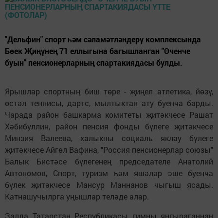
"Дельфин" спорт һәм сәламәтләндерү комплексында
Бөек Җиңүнең 71 еллыгына багышланган "Өченче
буын" пенсионерларның спартакиядасы булды.
Ярышлар спортның биш төре - җиңел атлетика, йөзү,
өстәл теннисы, дартс, мылтыктан ату буенча барды.
Чарада район башкарма комитеты җитәкчесе Рашат
Хәбибуллин, район пенсия фонды бүлеге җитәкчесе
Минзия Валеева, халыкны социаль яклау бүлеге
җитәкчесе Айгөл Вафина, "Россия пенсионерлар союзы"
Балык Бистәсе бүлегенең председателе Анатолий
Автономов, Спорт, туризм һәм яшәләр эше буенча
бүлек җитәкчесе Мансур Маннанов чыгыш ясады.
Катнашучылрга уңышлар теләде алар.
Залда Татарстан Республикасы гимны яңгыраганнан