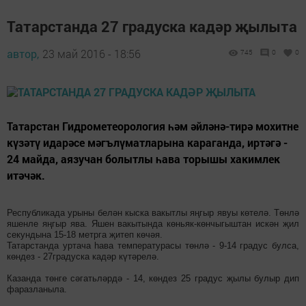
Татарстанда 27 градуска кадәр җылыта
автор,
23 май 2016 - 18:56
745
0
0
Татарстан Гидрометеорология һәм әйләнә-тирә мохитне
күзәтү идарәсе мәгълүматларына караганда, иртәгә -
24 майда, аязучан болытлы һава торышы хакимлек
итәчәк.
Республикада урыны белән кыска вакытлы яңгыр явуы көтелә. Төнлә
яшенле яңгыр ява. Яшен вакытында көньяк-көнчыгыштан искән җил
секундына 15-18 метрга җитеп көчәя.
Татарстанда уртача һава температурасы төнлә - 9-14 градус булса,
көндез - 27градуска кадәр күтәрелә.
Казанда төнге сәгатьләрдә - 14, көндез 25 градус җылы булыр дип
фаразланыла.