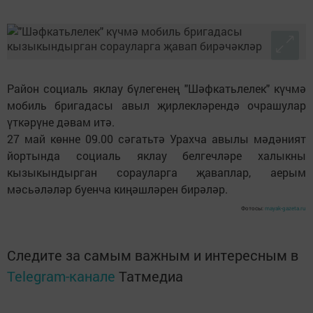
Район социаль яклау бүлегенең "Шәфкатьлелек" күчмә
мобиль бригадасы авыл җирлекләрендә очрашулар
үткәрүне дәвам итә.
27 май көнне 09.00 сәгатьтә Урахча авылы мәдәният
йортында социаль яклау белгечләре халыкны
кызыкындырган сорауларга җаваплар, аерым
мәсьәләләр буенча киңәшләрен бирәләр.
Фотосы:
mayak-gazeta.ru
Следите за самым важным и интересным в
Telegram-канале
Татмедиа