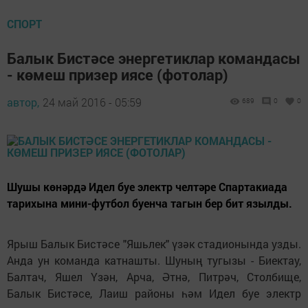
СПОРТ
Балык Бистәсе энергетиклар командасы
- көмеш призер иясе (фотолар)
автор,
24 май 2016 - 05:59
689
0
0
Шушы көнәрдә Идел буе электр челтәре Спартакиада
тарихына мини-футбол буенча тагын бер бит язылды.
Ярыш Балык Бистәсе "Яшьлек" үзәк стадионында узды.
Анда ун команда катнашты. Шуның тугызы - Биектау,
Балтач, Яшел Үзән, Арча, Әтнә, Питрәч, Столбище,
Балык Бистәсе, Лаиш районы һәм Идел буе электр