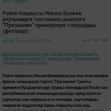
КӨН ТЕМАСЫ
Район башлыгы Илһам Валеев
укучыларга тантаналы рәвештә
“Признание” премияләре тапшырды
(фотолар)
автор,
24 май 2016 - 07:29
650
0
0
Район башлыгы Илһам Валеевның уку елы йомгаклары
буенча тапшырыла торган "Признание" Гранты
премиясе булдырган иде. Шушы көннәрдә ул Рәсәй һәм
республикакүләм олимпиадаларында җиңү яулаган
укучылар һәм аларның ата-аналары, укучыларны
әзерләгән педагоглар белән очрашты һәм олы