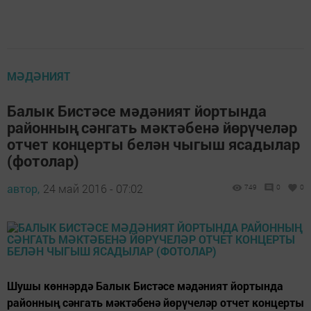
МӘДӘНИЯТ
Балык Бистәсе мәдәният йортында
районның сәнгать мәктәбенә йөрүчеләр
отчет концерты белән чыгыш ясадылар
(фотолар)
автор,
24 май 2016 - 07:02
749
0
0
Шушы көннәрдә Балык Бистәсе мәдәният йортында
районның сәнгать мәктәбенә йөрүчеләр отчет концерты