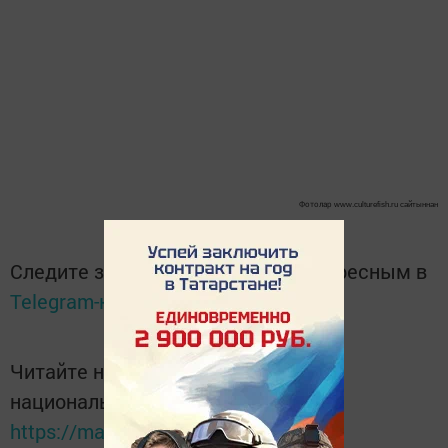
Фотолар
www.culturefish.ru сайтыннан
Следите за самым важным и интересным в
Telegram-канале
Татмедиа
Читайте новости Татарстана в
национальном мессенджере MАХ:
https://max.ru/tatmedia