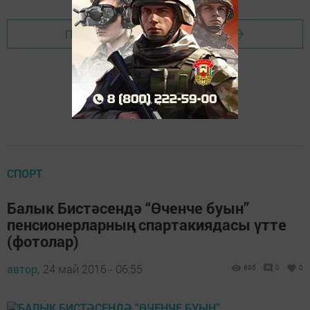
Перейти на страницу новости
СПОРТ
Балык Бистәсендә “Өченче буын”
пенсионерларның спартакиядасы үтте
(фотолар)
автор,
24 май 2016 - 06:55
695
0
0