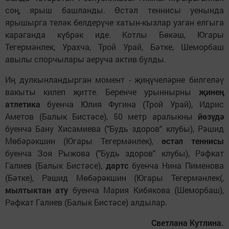
соң, ярыш башланды. Өстәл теннисы уенында
ярышырга теләк белдерүче хатын-кызлар узган елгыга
караганда күбрәк иде. Котлы Бөкәш, Югары
Тегермәнлек, Урахча, Трой Урай, Бәтке, Шеморбаш
авылы спорчылары аеруча актив булды.
Иң дулкынландырган момент - җиңүчеләрне билгеләү
вакыты килеп җитте. Беренче урыннырны
җинең
атлетика
буенча Юлия Фугина (Трой Урай), Идрис
Аметов (Балык Бистәсе), 50 метр аралыкны
йөзүдә
буенча Бану Хисамиева ("Будь здоров" клубы), Рәшид
Мөбәрәкшин (Югары Тегермәнлек),
өстәл теннисы
буенча Зоя Рыжова ("Будь здоров" клубы), Рәфкат
Галиев (Балык Бистәсе),
дартс
буенча Нина Пименова
(Бәтке), Рәшид Мөбәрәкшин (Югары Тегермәнлек(,
мылтыктан ату
буенча Мария Кибякова (Шеморбаш),
Рәфкат Галиев (Балык Бистәсе) алдылар.
Светлана Кутлина.