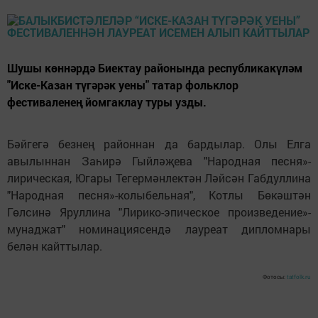
Шушы көннәрдә Биектау районында республикакүләм
"Иске-Казан түгәрәк уены" татар фольклор
фестиваленең йомгаклау туры узды.
Бәйгегә безнең районнан да бардылар. Олы Елга
авылыннан Заһирә Гыйләҗева "Народная песня»-
лирическая, Югары Тегермәнлектән Ләйсән Габдуллина
"Народная песня»-колыбельная", Котлы Бөкәштән
Гөлсинә Яруллина "Лирико-эпическое произведение»-
мунаджат" номинациясендә лауреат дипломнары
белән кайттылар.
Фотосы:
tatfolk.ru