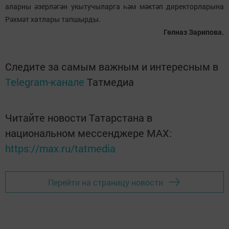
аларны әзерләгән укытучыларга һәм мәктәп директорларына
Рәхмәт хатлары тапшырды.
Гөлназ Зарипова.
Следите за самым важным и интересным в
Telegram-канале
Татмедиа
Читайте новости Татарстана в
национальном мессенджере MАХ:
https://max.ru/tatmedia
Перейти на страницу новости