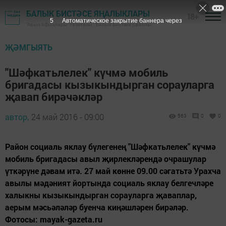
БАЛЫК БИСТӘСЕ ЯҢАЛЫКЛАРЫ
18+
4
Автоматическое закрытие баннера через
"Авыл офыклары" газетасы - Балык Бистәсе районы
ҖӘМГЫЯТЬ
"Шәфкатьлелек" күчмә мобиль
бригадасы кызыкындырган сорауларга
җавап бирәчәкләр
автор,
24 май 2016 - 09:00
563
0
0
Район социаль яклау бүлегенең "Шәфкатьлелек" күчмә
мобиль бригадасы авыл җирлекләрендә очрашулар
үткәрүне дәвам итә. 27 май көнне 09.00 сәгатьтә Урахча
авылы мәдәният йортында социаль яклау белгечләре
халыкны кызыкындырган сорауларга җаваплар,
аерым мәсьәләләр буенча киңәшләрен бирәләр.
Фотосы: mayak-gazeta.ru