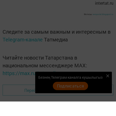
intertat.ru
Фотосы:
svoyurist.blogspot.ru
Следите за самым важным и интересным в
Telegram-канале
Татмедиа
Читайте новости Татарстана в
национальном мессенджере MАХ:
https://max.ru/tatmedia
Безнең Телеграм каналга кушылыгыз
Подписаться
Перейти на страницу новости