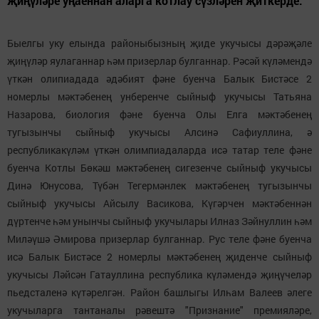
җиңүләре уңаеннан аларга котлау сүзләрен җиткерде.
Быелгы уку елында районыбызның җиде укучысы дәрәҗәле
җиңүләр яулаганнар һәм призерлар булганнар. Рәсәй күләмендә
үткән олипиадада әдәбият фәне буенча Балык Бистәсе 2
номерлы мәктәбенең унберенче сыйныф укучысы Татьяна
Назарова, биология фәне буенча Олы Елга мәктәбенең
тугызынчы сыйныф укучысы Алсинә Сафиуллина, ә
республикакүләм үткән олимпиадаларда исә татар теле фәне
буенча Котлы Бөкәш мәктәбенең сигезенче сыйныф укучысы
Динә Юнусова, Түбән Тегермәнлек мәктәбенең тугызынчы
сыйныф укучысы Айсылу Васикова, Күгәрчен мәктәбеннән
дүртенче һәм унынчы сыйныф укучылары Илназ Зәйнуллин һәм
Миләүшә Әмирова призерлар булганнар. Рус теле фәне буенча
исә Балык Бистәсе 2 номерлы мәктәбенең җиденче сыйныф
укучысы Ләйсән Гатауллина республика күләмендә җиңүчеләр
пьедсталенә күтәрелгән. Район башлыгы Илһам Валеев әлеге
укучыларга тантаналы рәвештә "Признание" премияләре,