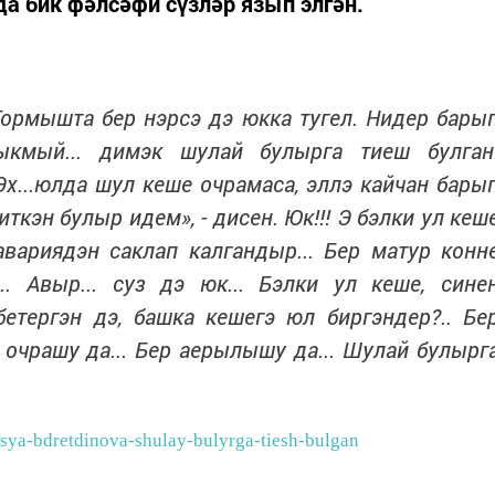
 бик фәлсәфи сүзләр язып элгән.
Тормышта бер нэрсэ дэ юкка тугел. Нидер бары
ыкмый... димэк шулай булырга тиеш булган
Эх...юлда шул кеше очрамаса, эллэ кайчан бары
иткэн булыр идем», - дисен. Юк!!! Э бэлки ул кеш
авариядэн саклап калгандыр... Бер матур конн
. Авыр... суз дэ юк... Бэлки ул кеше, сине
тергэн дэ, башка кешегэ юл биргэндер?.. Бе
р очрашу да... Бер аерылышу да... Шулай булырг
/ilsya-bdretdinova-shulay-bulyrga-tiesh-bulgan