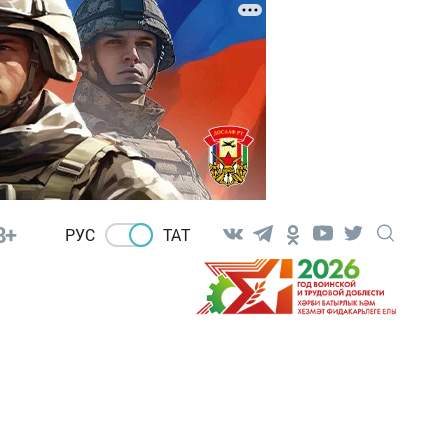
8+
РУС
ТАТ