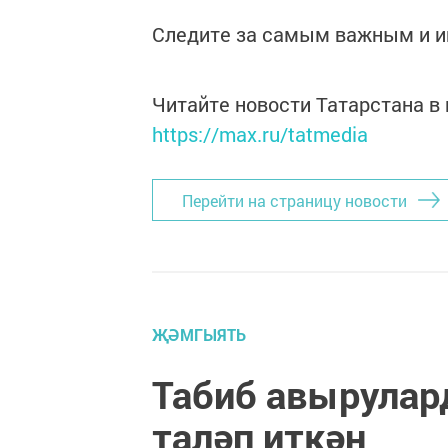
Следите за самым важным и 
Читайте новости Татарстана 
https://max.ru/tatmedia
Перейти на страницу новости
ҖӘМГЫЯТЬ
Табиб авырулар
таләп иткән