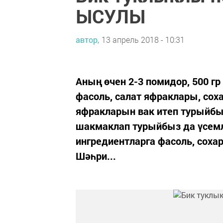
ЫСУЛЫ
автор,
13 апрель 2018 - 10:31
Аның өчен 2-3 помидор, 500 гр
фасоль, салат яфраклары, сох
яфракларын вак итеп турыйбы
шакмаклап турыйбыз да үсем
ингредиентларга фасоль, соха
Шәһри...