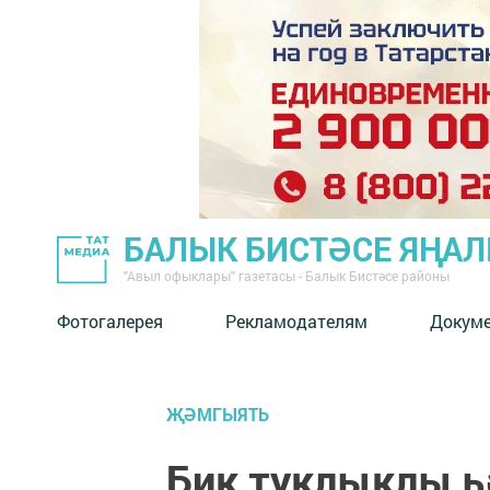
БАЛЫК БИСТӘСЕ ЯҢА
"Авыл офыклары" газетасы - Балык Бистәсе районы
Фотогалерея
Рекламодателям
Докум
ҖӘМГЫЯТЬ
Бик туклыклы һ