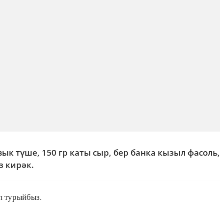
вык түше, 150 гр каты сыр, бер банка кызыл фасоль,
з кирәк.
п турыйбыз.