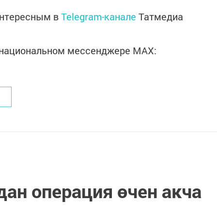
интересным в
Telegram-канале
Татмедиа
в национальном мессенджере MАХ:
дан операция өчен акча