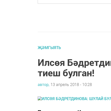
ҖӘМГЫЯТЬ
Илсөя Бәдретди
тиеш булган!
автор,
13 апрель 2018 - 10:28