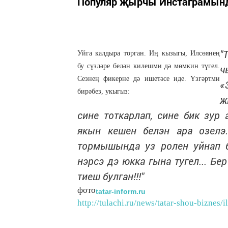
Популяр җырчы Инстаграмында
"
Уйга калдыра торган. Иң кызыгы, Илсөянең
бу сүзләре белән килешми дә мөмкин түгел.
ч
Сезнең фикерне дә ишетәсе иде. Үзгәртми
«
бирәбез, укыгыз:
ж
сине тоткарлап, сине бик зур 
якын кешен белэн ара озелэ..
тормышында уз ролен уйнап бе
нэрсэ дэ юкка гына тугел... Бе
тиеш булган!!!"
фото
tatar-inform.ru
http://tulachi.ru/news/tatar-shou-biznes