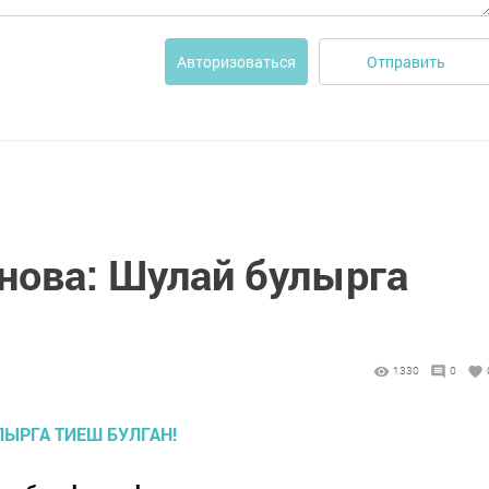
Отправить
Авторизоваться
нова: Шулай булырга
1330
0