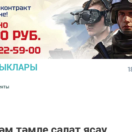
ЛЫКЛАРЫ
1
енты
әм тәмле салат ясау