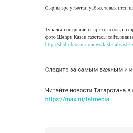
Сырны эре угычтан уабыз, тавык итен 
Туралган ингредиентларга фасоль, сох
фото Шәһри Казан газетасы сайтыннан 
http://shahrikazan.ru/news/kish-tabyish/
Следите за самым важным и 
Читайте новости Татарстана 
https://max.ru/tatmedia