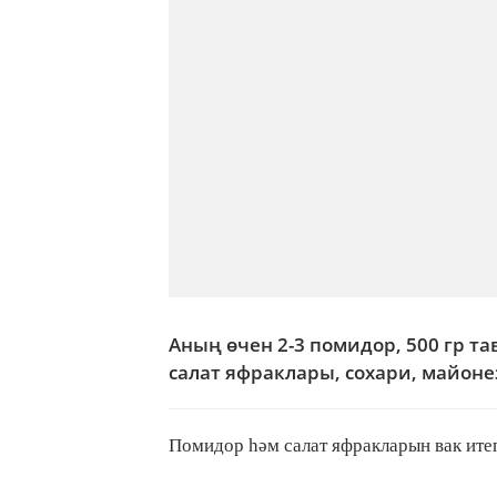
Аның өчен 2-3 помидор, 500 гр та
салат яфраклары, сохари, майоне
Помидор һәм салат яфракларын вак ите