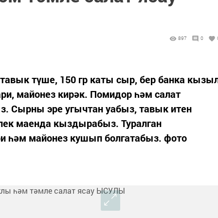
897
0
 тавык түше, 150 гр каты сыр, бер банка кызы
ари, майонез кирәк. Помидор һәм салат
з. Сырны эре угычтан уабыз, тавык итен
лек маенда кыздырабыз. Туралган
ри һәм майонез кушып болгатабыз. фото