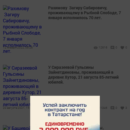
Рахимову Загиру Сабировичу,
проживающему в Рыбной Слободе, 7
января исполнилось 70 лет.
12 января 2022, 09:28
12616
0
0
У Сиразеевой Гульсины
Зайнетдиновны, проживающей в
деревне Хутор, 21 августа 85-летний
юбилей.
20 августа 2021, 15:23
21346
0
3
У Башевой Ольги Ивановны,