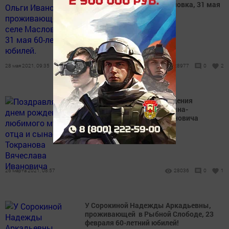
проживающей в селе Масловка, 31 мая
60-летний юбилей.
28 мая 2021, 09:35
28977
0
2
Поздравляем с днем рождения
любимого мужа, отца и сына-
Токранова Вячеслава Ивановича
26 марта 2021, 08:57
28036
0
1
У Сорокиной Надежды Аркадьевны,
проживающей в Рыбной Слободе, 23
февраля 60-летний юбилей!