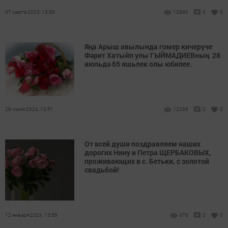
07 марта 2025, 13:58
12890
0
0
Яңа Арыш авылында гомер кичерүче
Фәрит Хатыйп улы ГЫЙМАДИЕВның 28
июльдә 65 яшьлек олы юбилее.
28 июля 2024, 13:51
12286
0
0
От всей души поздравляем наших
дорогих Нину и Пе­тра ЩЕРБАКОВЫХ,
прожи­вающих в с. Бетьки, с золотой
свадьбой!
12 января 2024, 13:59
478
0
0