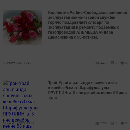
Коллектив Рыбно-Слободской районной
эксплуатационно-газовой службы
горячо поздравляет слесаря по
эксплуатации и ремонту подземных
газопроводов АЛЬМЕЕВА Айдара
Шамсиевича с 55-летием.
10 марта 2023, 10:49
4490
0
0
Трой-Урай авылында яшәүче газиз
кешебез Әхмәт Шәрифулла улы
ЯРУЛЛИНга 5 нче декабрь көнне 65 яшь
тула
04 декабря 2022, 14:54
2774
0
0