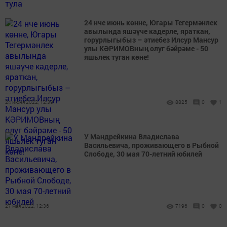
24 нче июнь көнне, Югары Тегермәнлек
авылында яшәүче кадерле, яраткан,
горурлыгыбыз – әтиебез Илсур Мансур
улы КӘРИМОВның олуг бәйрәме - 50
яшьлек туган көне!
24 июня 2022, 12:39
8825
0
1
У Мандрейкина Владислава
Васильевича, проживающего в Рыбной
Слободе, 30 мая 70-летний юбилей
27 мая 2022, 12:36
7196
0
0