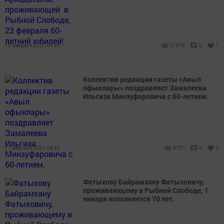
19 февраля 2021, 09:55
21875
0
1
Коллектив редакции газеты «Авыл
офыклары» поздравляет Замалеева
Ильгиза Минзуфаровича с 60-летием.
17 февраля 2021, 09:45
9757
0
0
Фатыхову Байрамхану Фатыховичу,
проживающему в Рыбной Слободе, 1
января исполняется 70 лет.