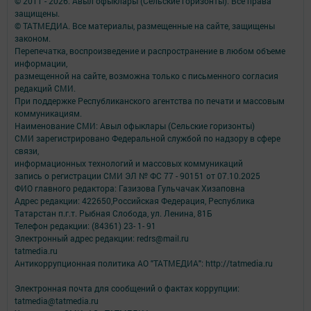
© 2011 - 2026. Авыл офыклары (Сельские горизонты). Все права
защищены.
© ТАТМЕДИА. Все материалы, размещенные на сайте, защищены
законом.
Перепечатка, воспроизведение и распространение в любом объеме
информации,
размещенной на сайте, возможна только с письменного согласия
редакций СМИ.
При поддержке Республиканского агентства по печати и массовым
коммуникациям.
Наименование СМИ: Авыл офыклары (Сельские горизонты)
СМИ зарегистрировано Федеральной службой по надзору в сфере
связи,
информационных технологий и массовых коммуникаций
запись о регистрации СМИ ЭЛ № ФС 77 - 90151 от 07.10.2025
ФИО главного редактора: Газизова Гульчачак Хизаповна
Адрес редакции: 422650,Российская Федерация, Республика
Татарстан п.г.т. Рыбная Слобода, ул. Ленина, 81Б
Телефон редакции: (84361) 23- 1- 91
Электронный адрес редакции: redrs@mail.ru
tatmedia.ru
Антикоррупционная политика АО "ТАТМЕДИА": http://tatmedia.ru
Электронная почта для сообщений о фактах коррупции:
tatmedia@tatmedia.ru