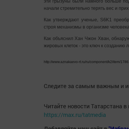
эти грызуны были намного больше по
начали стремительно терять вес и при
Как утверждают ученые, S6K1 преобр
строя механизмы в организме человека
Как объяснил Хан Чжон Хван, обнаруж
жировых клеток - это ключ к созданию 
http://www.aznakaevo-rt.ru/ru/component/k2/item/1786
Следите за самым важным и 
Читайте новости Татарстана 
https://max.ru/tatmedia
Добавляйте наш сайт в
"Избра