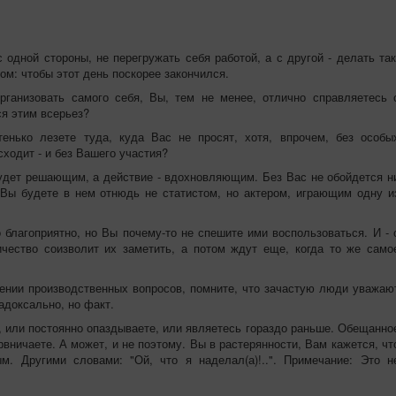
 одной стороны, не перегружать себя работой, а с другой - делать так
ном: чтобы этот день поскорее закончился.
ганизовать самого себя, Вы, тем не менее, отлично справляетесь 
ся этим всерьез?
ько лезете туда, куда Вас не просят, хотя, впрочем, без особы
исходит - и без Вашего участия?
удет решающим, а действие - вдохновляющим. Без Вас не обойдется н
 Вы будете в нем отнюдь не статистом, но актером, играющим одну и
лагоприятно, но Вы почему-то не спешите ими воспользоваться. И - 
чество соизволит их заметить, а потом ждут еще, когда то же само
ении производственных вопросов, помните, что зачастую люди уважаю
радоксально, но факт.
, или постоянно опаздываете, или являетесь гораздо раньше. Обещанно
рвничаете. А может, и не поэтому. Вы в растерянности, Вам кажется, чт
м. Другими словами: "Ой, что я наделал(а)!..". Примечание: Это н