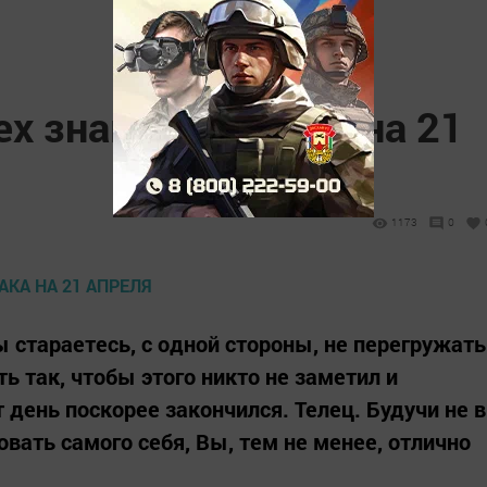
ех знаков Зодиака на 21
1173
0
Вы стараетесь, с одной стороны, не перегружать
ать так, чтобы этого никто не заметил и
 день поскорее закончился. Телец. Будучи не в
овать самого себя, Вы, тем не менее, отлично