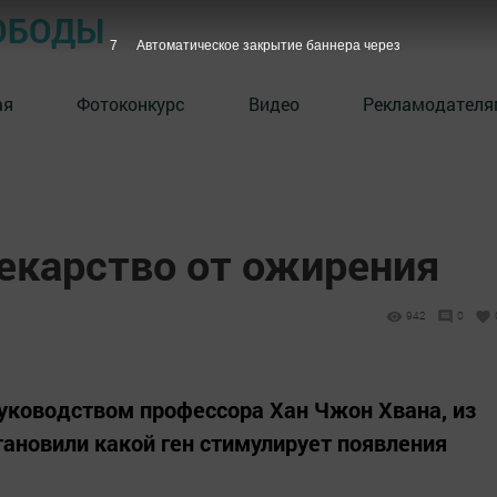
ОБОДЫ
6
Автоматическое закрытие баннера через
ая
Фотоконкурс
Видео
Рекламодателя
екарство от ожирения
942
0
уководством профессора Хан Чжон Хвана, из
тановили какой ген стимулирует появления