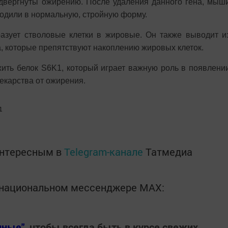
двергнуты ожирению. После удаления данного гена, мыш
ходили в нормальную, стройную форму.
азует стволовые клетки в жировые. Он также выводит и
, которые препятствуют накоплению жировых клеток.
ить белок S6K1, который играет важную роль в появлени
лекарства от ожирения.
1
интересным в
Telegram-канале
Татмедиа
в национальном мессенджере MАХ:
нные"
, чтобы всегда быть в курсе свежих