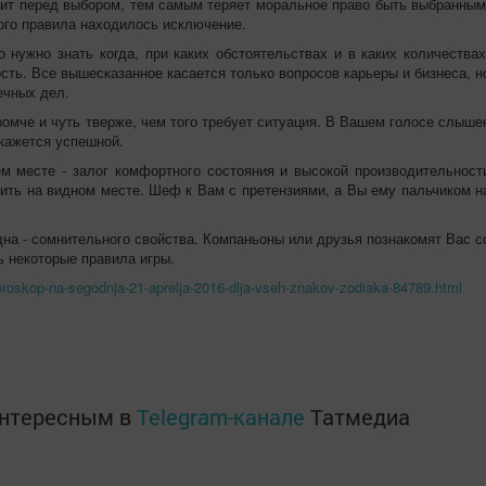
авит перед выбором, тем самым теряет моральное право быть выбранным
того правила находилось исключение.
 нужно знать когда, при каких обстоятельствах и в каких количествах
сть. Все вышесказанное касается только вопросов карьеры и бизнеса, н
ечных дел.
омче и чуть тверже, чем того требует ситуация. В Вашем голосе слыше
окажется успешной.
м месте - залог комфортного состояния и высокой производительност
сить на видном месте. Шеф к Вам с претензиями, а Вы ему пальчиком н
на - сомнительного свойства. Компаньоны или друзья познакомят Вас с
 некоторые правила игры.
/goroskop-na-segodnja-21-aprelja-2016-dlja-vseh-znakov-zodiaka-84789.html
интересным в
Telegram-канале
Татмедиа