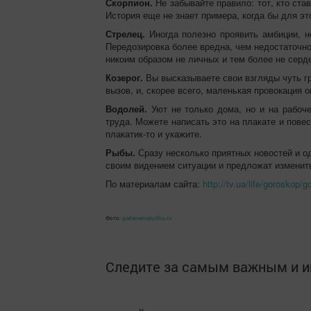
Скорпион.
Не забывайте правило: тот, кто ст
История еще не знает примера, когда бы для э
Стрелец.
Иногда полезно проявить амбиции, но
Передозировка более вредна, чем недостаточно
никоим образом не личных и тем более не серд
Козерог.
Вы высказываете свои взгляды чуть гр
вызов, и, скорее всего, маленькая провокация 
Водолей.
Уют не только дома, но и на рабоче
труда. Можете написать это на плакате и пове
плакатик-то и укажите.
Рыбы.
Сразу несколько приятных новостей и од
своим видением ситуации и предложат изменить
По материалам сайта:
http://tv.ua/life/goroskop
Фото:
gadanienasudbu.ru
Следите за самым важным и 