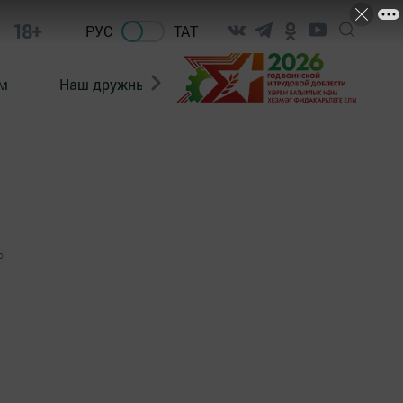
18+
РУС
ТАТ
м
Наш дружный коллектив
Документы
0