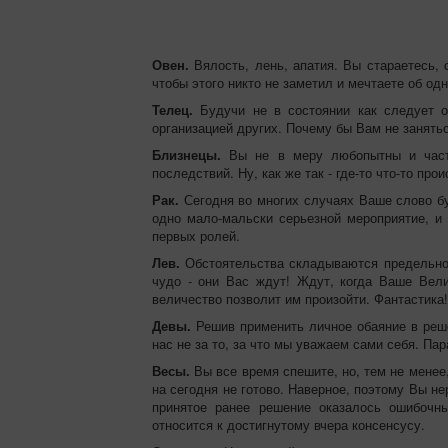
Овен.
Вялость, лень, апатия. Вы стараетесь, с
чтобы этого никто не заметил и мечтаете об од
Телец.
Будучи не в состоянии как следует ор
организацией других. Почему бы Вам не занять
Близнецы.
Вы не в меру любопытны и частен
последствий. Ну, как же так - где-то что-то про
Рак.
Сегодня во многих случаях Ваше слово б
одно мало-мальски серьезной мероприятие, и
первых ролей.
Лев.
Обстоятельства складываются предельно б
чудо - они Вас ждут! Ждут, когда Ваше Вели
величество позволит им произойти. Фантастика!
Девы.
Решив применить личное обаяние в реш
нас не за то, за что мы уважаем сами себя. Па
Весы.
Вы все время спешите, но, тем не менее
на сегодня не готово. Наверное, поэтому Вы не
принятое ранее решение оказалось ошибочны
относится к достигнутому вчера консенсусу.