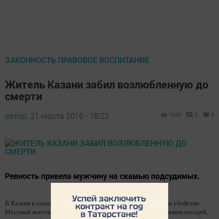
ЗАКОННОСТЬ ПРАВОВОЕ ВОСПИТАНИЕ
Житель Казани забил возлюбленную до
смерти
автор,
21 марта 2016 - 18:23
1028
0
0
Ревность привела мужчину на скамью подсудимых.
В Казани в одном из домов по улице Сафиуллина произошло убийство.
Местный житель забил насмерть свою сожительницу. По словам соседей,