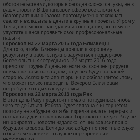
обстоятельствами, которые сегодня сложатся, увы, не в
вашу сторону. В финансовой сфере все сложится
благоприятным образом, поэтому можно заключать
сделки и вкладывать деньги в крупные проекты. Утром у
Тельца возможны заседания и совещания, поэтому не
упустите шанса проявить свои профессиональные
навыки.
Гороскоп на 22 марта 2016 года Близнецы
Для того, чтобы Близнецы пришли к хорошему
результату в работе, нужно заручиться поддержкой
более опытных сотрудников. 22 марта 2016 года
предстоит трудный день, но если вы сконцентрируете
внимание на чем-то одном, то успех будут на вашей
стороне. Исключите авантюры и не соблазняйтесь тем,
что может только навредить. Вечером Близнецам
потребуется отдых в кругу семьи.
Гороскоп на 22 марта 2016 года Рак
В этот день Раку предстоит немало потрудиться, чтобы
чего-то добиться. Работа будет связана с интернетом,
поэтому не забудьте хотя бы изредка делать перерыв и
гимнастику для позвоночника. Гороскоп советует Раку не
игнорировать новости издалека, от них зависит ваша
будущая карьера. Если до вас дойдут неприятные слухи
о близком человеке, то лучше перепроверьте
информацию.