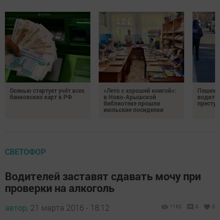
Осенью стартует учёт всех
«Лето с хорошей книгой»:
Пешеход
банковских карт в РФ
в Ново-Арышской
водител
библиотеке прошли
престу
июльские посиделки
СВЕТОФОР
Водителей заставят сдавать мочу при
проверки на алкоголь
автор,
21 марта 2016 - 18:12
1162
0
0