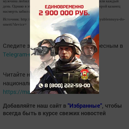
мужчина любил выпить и скандалы между парой происходили каждый
день. Однако в этот раз ссора переросла в драку, в ходе которой казанец
насмерть забил свою возлюбленную.
Источник: http://sntat.ru/post/38340-zhitel-kazani-zabil-vozlyublennuyu-do-
smerti?device=
Следите за самым важным и интересным в
Telegram-канале
Татмедиа
Читайте новости Татарстана в
национальном мессенджере MАХ:
https://max.ru/tatmedia
Добавляйте наш сайт в
"Избранные"
, чтобы
всегда быть в курсе свежих новостей