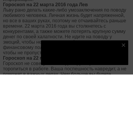
Гороскоп на 22 марта 2016 года Лев
Льву рано делать какие-либо умозаключения по поводу
любимого человека. Личная жизнь будет напряженной,
но все в ваших руках, поэтому не отчаивайтесь раньше
времени. 22 марта 2016 года вы столкнетесь с
конкурентами, а также можете потерять крупную сумму
денег по своей халатности. Не идите на поводу у
эмоций, чтобы не навредить себе, коллективу и
Подпишитесь на наш телеграм канал
финансовому положению. Следите за самочувствием,
чтобы не пропустить болезнь.
Подписаться
Гороскоп на 22 марта 2016 года Дева
Гороскоп не советует в этот день Деве рисковать и
торопиться в работе. Ваша поспешность навредит, а не
поможет в важных делах. Чем больше вы будете
общаться, и проявлять инициативу, тем гармоничнее
сложатся отношения с близкими людьми. Беседы «по
душам» Деве лучше перенести на дневное время, а
утром заняться решением домашних проблем. Вечер
подходит для приема гостей и поездок.
Гороскоп на 22 марта 2016 года Весы
22 марта 2016 года Весам улыбнется удача во многих
делах. Особенно, если они касаются переговоров,
подписания документов и выяснению отношений с
избранником. Возможна деловая поездка, которая
позволит решить насущные проблемы на производстве.