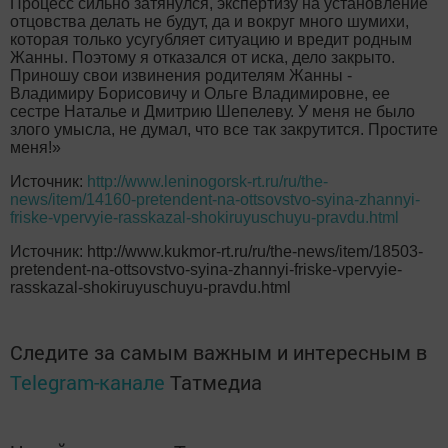
Процесс сильно затянулся, экспертизу на установление
отцовства делать не будут, да и вокруг много шумихи,
которая только усугубляет ситуацию и вредит родным
Жанны. Поэтому я отказался от иска, дело закрыто.
Приношу свои извинения родителям Жанны -
Владимиру Борисовичу и Ольге Владимировне, ее
сестре Наталье и Дмитрию Шепелеву. У меня не было
злого умысла, не думал, что все так закрутится. Простите
меня!»
Источник:
http://www.leninogorsk-rt.ru/ru/the-
news/item/14160-pretendent-na-ottsovstvo-syina-zhannyi-
friske-vpervyie-rasskazal-shokiruyuschuyu-pravdu.html
Источник: http://www.kukmor-rt.ru/ru/the-news/item/18503-
pretendent-na-ottsovstvo-syina-zhannyi-friske-vpervyie-
rasskazal-shokiruyuschuyu-pravdu.html
Следите за самым важным и интересным в
Telegram-канале
Татмедиа