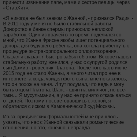
принести извинения папе, маме и сестре певицы через
«СтарХит».
«Я никогда не был знаком с Жанной, - признался Радик. -
В 2011 году у меня не было стабильной работы.
Донорство в банке спермы приносило неплохой
заработок. Один из врачей в то время поделился со
мной, что Жанна Фриске якобы ищет потенциального
донора для будущего ребенка, она хотела прибегнуть к
процедуре экстракорпорального оплодотворения.
Сказал и сказал, я быстро забыл об этом. Вскоре нашел
стабильную работу, женился, у нас с супругой родился
сын Дамир - ровесник Платона. После того как в июне
2015 года не стало Жанны, я много читал про нее в
интернете, а когда увидел фото сына, мне показалось,
что он похож на меня. И тут подумал, что ведь я могу
быть отцом Платона. Шанс - один на миллион, но все-
таки… Я мусульманин, а у нас не принято отказываться
от детей. Поэтому, посоветовавшись с женой, я
обратился с иском в Хамовнический суд Москвы.
Из-за юридических формальностей мне пришлось
указать, что нас с Жанной связывали романтические
отношения, но это, конечно, неправда.