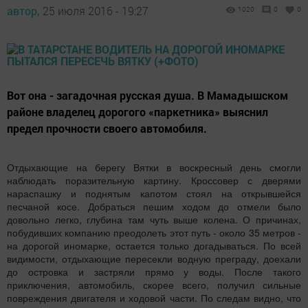
автор,
25 июля 2016 - 19:27
1020
0
0
Вот она - загадочная русская душа. В Мамадышском
районе владелец дорогого «паркетника» выяснил
предел прочности своего автомобиля.
Отдыхающие на берегу Вятки в воскресный день смогли
наблюдать поразительную картину. Кроссовер с дверями
нараспашку и поднятым капотом стоял на открывшейся
песчаной косе. Добраться пешим ходом до отмели было
довольно легко, глубина там чуть выше колена. О причинах,
побудивших компанию преодолеть этот путь - около 35 метров -
на дорогой иномарке, остается только догадываться. По всей
видимости, отдыхающие пересекли водную преграду, доехали
до островка и застряли прямо у воды. После такого
приключения, автомобиль, скорее всего, получил сильные
повреждения двигателя и ходовой части. По следам видно, что