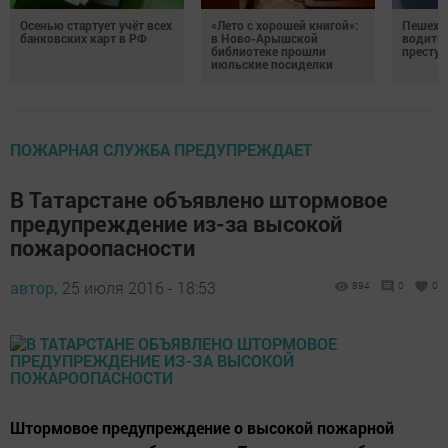
Осенью стартует учёт всех
«Лето с хорошей книгой»:
Пешеход
банковских карт в РФ
в Ново-Арышской
водител
библиотеке прошли
престу
июльские посиделки
ПОЖАРНАЯ СЛУЖБА ПРЕДУПРЕЖДАЕТ
В Татарстане объявлено штормовое
предупреждение из-за высокой
пожароопасности
автор,
25 июля 2016 - 18:53
894
0
0
Штормовое предупреждение о высокой пожарной