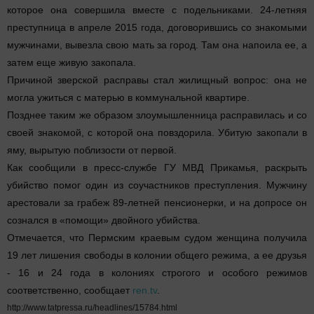
которое она совершила вместе с подельниками. 24-летняя
преступница в апреле 2015 года, договорившись со знакомыми
мужчинами, вывезла свою мать за город. Там она напоила ее, а
затем еще живую закопала.
Причиной зверской расправы стал жилищный вопрос: она не
могла ужиться с матерью в коммунальной квартире.
Позднее таким же образом злоумышленница расправилась и со
своей знакомой, с которой она повздорила. Убитую закопали в
яму, вырытую поблизости от первой.
Как сообщили в пресс-службе ГУ МВД Прикамья, раскрыть
убийство помог один из соучастников преступления. Мужчину
арестовали за грабеж 89-летней пенсионерки, и на допросе он
сознался в «помощи» двойного убийства.
Отмечается, что Пермским краевым судом женщина получила
19 лет лишения свободы в колонии общего режима, а ее друзья
- 16 и 24 года в колониях строгого и особого режимов
соответственно, сообщает
ren.tv
.
http://www.tatpressa.ru/headlines/15784.html