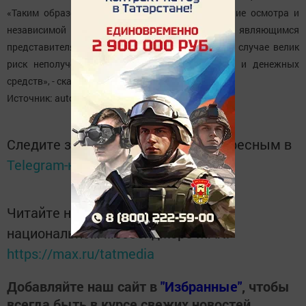
«Таким образом, не следует доверять проведение осмотра и
независимой технической экспертизы лицам, не являющимся
представителями страховой компании, - в этом случае велик
риск неполучения выплаты и потери времени и денежных
средств», - сказано в сообщении ЦБ РФ.
Источник: auto.kazanfirst.ru
Следите за самым важным и интересным в
Telegram-канале
Татмедиа
Читайте новости Татарстана в
национальном мессенджере MАХ:
https://max.ru/tatmedia
Добавляйте наш сайт в
"Избранные"
, чтобы
всегда быть в курсе свежих новостей