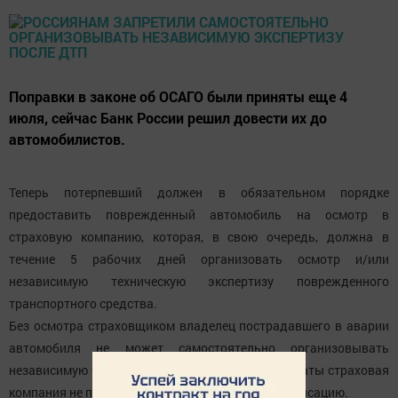
Поправки в законе об ОСАГО были приняты еще 4
июля, сейчас Банк России решил довести их до
автомобилистов.
Теперь потерпевший должен в обязательном порядке
предоставить поврежденный автомобиль на осмотр в
страховую компанию, которая, в свою очередь, должна в
течение 5 рабочих дней организовать осмотр и/или
независимую техническую экспертизу поврежденного
транспортного средства.
Без осмотра страховщиком владелец пострадавшего в аварии
автомобиля не может самостоятельно организовывать
независимую техническую экспертизу, ее результаты страховая
компания не примет и может не выплатить компенсацию.