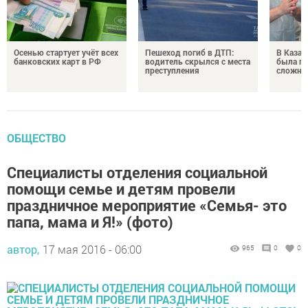
Осенью стартует учёт всех
Пешеход погиб в ДТП:
В Казан
банковских карт в РФ
водитель скрылся с места
была пр
преступления
сложне
ОБЩЕСТВО
Специалисты отделения социальной
помощи семье и детям провели
праздничное мероприятие «Семья- это
папа, мама и Я!» (фото)
автор,
17 мая 2016 - 06:00
965
0
0