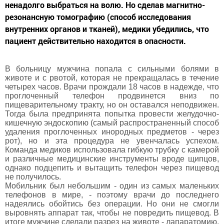
ненадолго выбраться на волю. Но сделав магнитно-
резонансную томографию (способ исследования
внутренних органов и тканей), медики убедились, что
пациент действительно находится в опасности.
В больницу мужчина попала с сильными болями в
животе и с рвотой, которая не прекращалась в течение
четырех часов. Врачи прождали 18 часов в надежде, что
проглоченный телефон продвинется вниз по
пищеварительному тракту, но он оставался неподвижен.
Тогда была предпринята попытка провести желудочно-
кишечную эндоскопию (самый распространенный способ
удаления проглоченных инородных предметов - через
рот), но и эта процедура не увенчалась успехом.
Команда медиков использовала гибкую трубку с камерой
и различные медицинские инструменты вроде щипцов,
однако подцепить и вытащить телефон через пищевод
не получилось.
Мобильник был небольшим - один из самых маленьких
телефонов в мире, - поэтому врачи до последнего
надеялись обойтись без операции. Но они не смогли
выровнять аппарат так, чтобы не повредить пищевод. В
итоге мужчине сделали разрез на животе - лапаратомию.