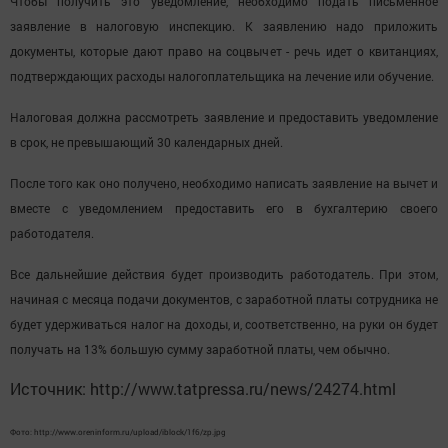
Чтобы получить это уведомление, необходимо подать письменное
заявление в налоговую инспекцию. К заявлению надо приложить
документы, которые дают право на соцвычет - речь идет о квитанциях,
подтверждающих расходы налогоплательщика на лечение или обучение.
Налоговая должна рассмотреть заявление и предоставить уведомление
в срок, не превышающий 30 календарных дней.
После того как оно получено, необходимо написать заявление на вычет и
вместе с уведомлением предоставить его в бухгалтерию своего
работодателя.
Все дальнейшие действия будет производить работодатель. При этом,
начиная с месяца подачи документов, с заработной платы сотрудника не
будет удерживаться налог на доходы, и, соответственно, на руки он будет
получать на 13% большую сумму заработной платы, чем обычно.
Источник: http://www.tatpressa.ru/news/24274.html
Фото: http://www.oreninform.ru/upload/iblock/1f6/zp.jpg