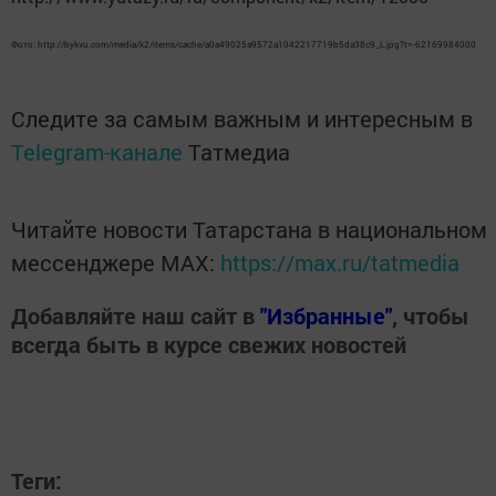
Фото: http://bykvu.com/media/k2/items/cache/a0a49025a9572a1042217719b5da38c9_L.jpg?t=-62169984000
Следите за самым важным и интересным в
Telegram-канале
Татмедиа
Читайте новости Татарстана в национальном
мессенджере MАХ:
https://max.ru/tatmedia
Добавляйте наш сайт в
"Избранные"
, чтобы
всегда быть в курсе свежих новостей
Теги: