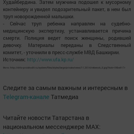
Худайбердина. Затем мужчина подошел к мусорному
контейнеру и увидел подозрительный пакет, в нем был
труп новорожденной малышки.
- Сейчас труп ребенка направлен на судебно-
медицинскую экспертизу, устанавливается причина
смерти. Полиция ведет поиск женщины, родившей
девочку. Материалы переданы в Следственный
комитет, - уточнили в пресс-службе МВД Башкирии.
Источник:
http://www.ufa.kp.ru/
Фото: http://chto-proishodit.ru/system/files/styles/large/private/news/11.2014/rebenok_0.jpg?itok=VXbs917r
Следите за самым важным и интересным в
Telegram-канале
Татмедиа
Читайте новости Татарстана в
национальном мессенджере MАХ: