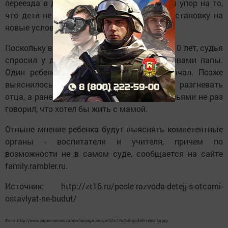
переезда в другой город. Тогда отец делал упор на то,
что дети не готовы менять привычную обстановку на
новые условия и хотят остаться с ним.
Поскольку возраст обоих ребят превышал 10 лет, судья
спросил у детей, согласны ли они со словами папы.
Один ребенок согласился, второй промолчал. Позже
выяснилось, что промолчал он из страха разгневать
отца, а ранее в беседах с учителями и друзьями не раз
говорил, что хотел бы жить с мамой.
Отныне мнение ребенка будут выяснять компетентные
органы - воспитатели и учителя, причем по
возможности не в самом суде, сообщается на сайте
family.rambler.ru.
Источник: http://zt16.ru/posle-razvoda-detejj-s-otcami-
ostavlyat-ne-budut/
Фото: http://www.supermamma.ru/media/page_image/4267/w/kak-podelit-rebenka.jpg