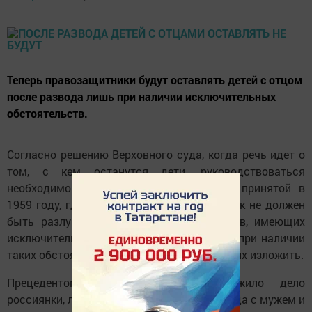
Теперь правозащитники будут оставлять детей с отцом
после развода лишь при наличии исключительных
обстоятельств.
Согласно решению Верховного суда, когда речь идет о
том, с кем останутся дети, руководствоваться
необходимо Декларацией Прав ребенка, принятой в
1959 году, где сказано: малолетний ребенок не должен
быть разлучен с матерью, кроме случаев, имеющих
исключительные обстоятельства. Причем при наличии
таких обстоятельств суд обязан подробно их изложить.
Прецедентом такого решения послужило дело
россиянки, лишившейся детей после развода с мужем и