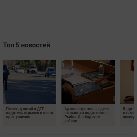
Топ 5 новостей
Пешеход погиб в ДТП:
Административные дела
Водите
водитель скрылся с места
по пьяным водителям в
с тяжк
преступления
Рыбно-Слободском
послед
районе