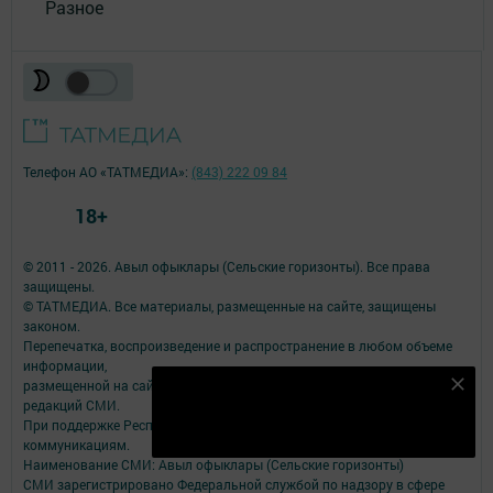
Разное
Телефон АО «ТАТМЕДИА»:
(843) 222 09 84
18+
© 2011 - 2026. Авыл офыклары (Сельские горизонты). Все права
защищены.
© ТАТМЕДИА. Все материалы, размещенные на сайте, защищены
законом.
Перепечатка, воспроизведение и распространение в любом объеме
информации,
размещенной на сайте, возможна только с письменного согласия
Подпишитесь на наш телеграм канал
редакций СМИ.
Подписаться
При поддержке Республиканского агентства по печати и массовым
коммуникациям.
Наименование СМИ: Авыл офыклары (Сельские горизонты)
СМИ зарегистрировано Федеральной службой по надзору в сфере