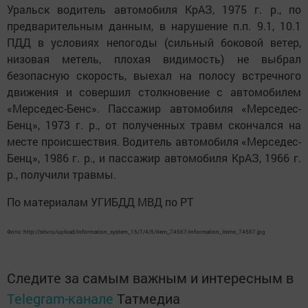
Уральск водитель автомобиля КрАЗ, 1975 г. р., по
предварительным данным, в нарушение п.п. 9.1, 10.1
ПДД в условиях непогоды (сильный боковой ветер,
низовая метель, плохая видимость) не выбрал
безопасную скорость, выехал на полосу встречного
движения и совершил столкновение с автомобилем
«Мерседес-Бенс». Пассажир автомобиля «Мерседес-
Бенц», 1973 г. р., от полученных травм скончался на
месте происшествия. Водитель автомобиля «Мерседес-
Бенц», 1986 г. р., и пассажир автомобиля КрАЗ, 1966 г.
р., получили травмы.
По материалам УГИБДД МВД по РТ
Фото: http://sitv.ru/upload/information_system_15/7/4/5/item_74567/information_items_74567.jpg
Следите за самым важным и интересным в
Telegram-канале
Татмедиа