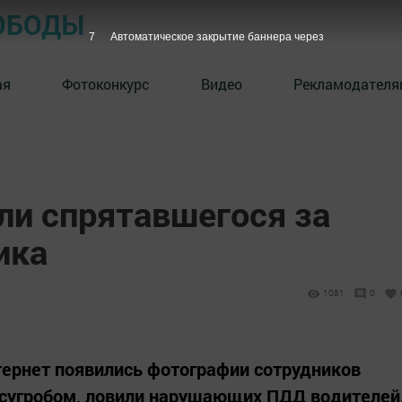
ОБОДЫ
6
Автоматическое закрытие баннера через
ая
Фотоконкурс
Видео
Рекламодателя
ли спрятавшегося за
ика
1081
0
нтернет появились фотографии сотрудников
 сугробом, ловили нарушающих ПДД водителей