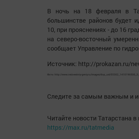
В ночь на 18 февраля в Та
большинстве районов будет и
10, при прояснениях - до 16 г
на северо-восточный умеренн
сообщает Управление по гидр
Источник: http://prokazan.ru/n
Фото: http://www.neizvestniy-geniy.ru/images/dop_usl/55302_1410196500_3.
Следите за самым важным и 
Читайте новости Татарстана 
https://max.ru/tatmedia