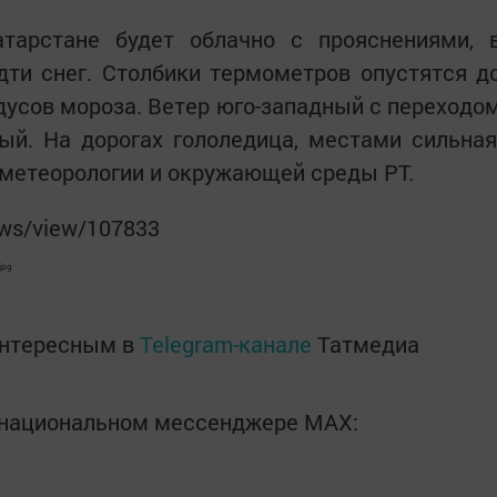
тарстане будет облачно с прояснениями, 
дти снег. Столбики термометров опустятся д
радусов мороза. Ветер юго-западный с переходо
ый. На дорогах гололедица, местами сильная
ометеорологии и окружающей среды РТ.
ews/view/107833
jpg
интересным в
Telegram-канале
Татмедиа
в национальном мессенджере MАХ: