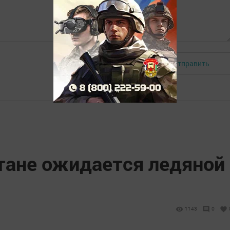
Отправить
Авторизоваться
стане ожидается ледяной
1143
0