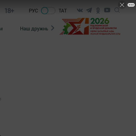
18+
РУС
ТАТ
м
Наш дружный коллектив
Документы
0
.