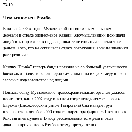
73-10
.
Чем известен Рэмбо
В начале 2000-х годов Музалевский со своими компаньонами
держали в страхе бизнесменов Казани. Злоумышленники похищали
людей и запирали их в подвале, пока те не соглашались отдать все
деньги. Того, кто не соглашался отдать сбережения, злоумышленники
расстреливали.
Кличку "Рембо" главарь банды получил из-за большой увлеченности
боевиками. Более того, он порой сам снимал на видеокамеру и свои
зверские издевательства над людьми.
Поймать банду Музалевского правоохранительным органам удалось
после того, как в 2002 году в лесном озере неподалеку от поселка
Бирюли (Высокогорский район Татарстана) был найден труп
пропавшего в декабре 2000 года гендиректора фирмы «21 век плюс»
Константина Дунаева. В ходе расследования того дела и была
доказана причастность Рэмбо к этому преступлению.