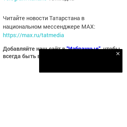
Читайте новости Татарстана в
национальном мессенджере MАХ:
https://max.ru/tatmedia
Добавляйте наш сайт в
"Избранные"
, чтобы
всегда быть в курсе свежих новостей
Подпишитесь на наш телеграм канал
Подписаться
Теги:
ПЕНСИИ
Перейти на страницу новости