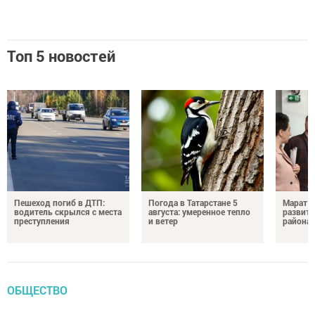
Топ 5 новостей
Пешеход погиб в ДТП:
Погода в Татарстане 5
Марат З
водитель скрылся с места
августа: умеренное тепло
развити
преступления
и ветер
района
ОБЩЕСТВО