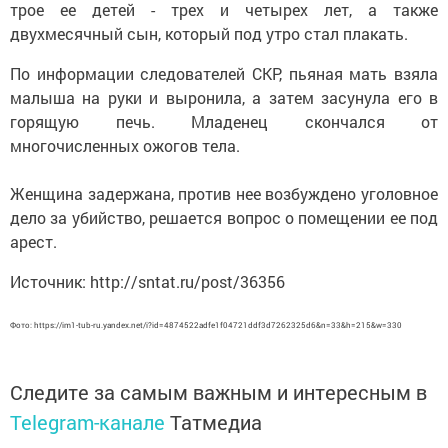
трое ее детей - трех и четырех лет, а также
двухмесячный сын, который под утро стал плакать.
По информации следователей СКР, пьяная мать взяла
малыша на руки и выронила, а затем засунула его в
горящую печь. Младенец скончался от
многочисленных ожогов тела.
Женщина задержана, против нее возбуждено уголовное
дело за убийство, решается вопрос о помещении ее под
арест.
Источник: http://sntat.ru/post/36356
Фото: https://im1-tub-ru.yandex.net/i?id=4874522adfe1f04721ddf3d7262325d6&n=33&h=215&w=330
Следите за самым важным и интересным в
Telegram-канале
Татмедиа