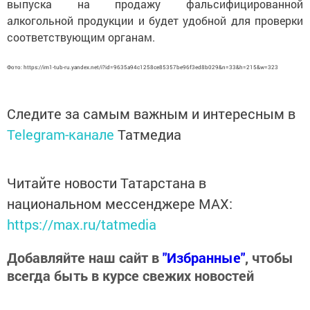
выпуска на продажу фальсифицированной
алкогольной продукции и будет удобной для проверки
соответствующим органам.
Фото: https://im1-tub-ru.yandex.net/i?id=9635a94c1258ce85357be96f3ed8b029&n=33&h=215&w=323
Следите за самым важным и интересным в
Telegram-канале
Татмедиа
Читайте новости Татарстана в
национальном мессенджере MАХ:
https://max.ru/tatmedia
Добавляйте наш сайт в
"Избранные"
, чтобы
всегда быть в курсе свежих новостей