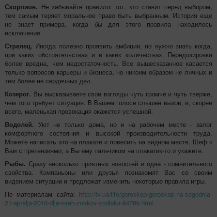
Скорпион.
Не забывайте правило: тот, кто ставит перед выбором,
тем самым теряет моральное право быть выбранным. История еще
не знает примера, когда бы для этого правила находилось
исключение.
Стрелец.
Иногда полезно проявить амбиции, но нужно знать когда,
при каких обстоятельствах и в каких количествах. Передозировка
более вредна, чем недостаточность. Все вышесказанное касается
только вопросов карьеры и бизнеса, но никоим образом не личных и
тем более не сердечных дел.
Козерог.
Вы высказываете свои взгляды чуть громче и чуть тверже,
чем того требует ситуация. В Вашем голосе слышен вызов, и, скорее
всего, маленькая провокация окажется успешной.
Водолей.
Уют не только дома, но и на рабочем месте - залог
комфортного состояния и высокой производительности труда.
Можете написать это на плакате и повесить на видном месте. Шеф к
Вам с претензиями, а Вы ему пальчиком на плакатик-то и укажите.
Рыбы.
Сразу несколько приятных новостей и одна - сомнительного
свойства. Компаньоны или друзья познакомят Вас со своим
видением ситуации и предложат изменить некоторые правила игры.
По материалам сайта:
http://tv.ua/life/goroskop/goroskop-na-segodnja-
21-aprelja-2016-dlja-vseh-znakov-zodiaka-84789.html