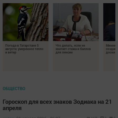
Погода в Татарстане 5
Что делать, если не
Минних
августа: умеренное тепло
хватает стажа и баллов
создан
и ветер
для пенсии
доски п
ОБЩЕСТВО
Гороскоп для всех знаков Зодиака на 21
апреля
1173
0
0