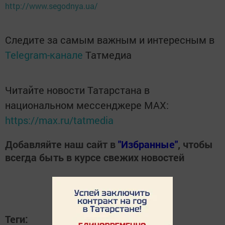
http://www.segodnya.ua/
Следите за самым важным и интересным в
Telegram-канале
Татмедиа
Читайте новости Татарстана в
национальном мессенджере MАХ:
https://max.ru/tatmedia
Добавляйте наш сайт в
"Избранные"
, чтобы
всегда быть в курсе свежих новостей
Теги: