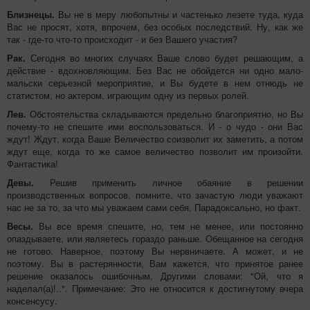
Близнецы.
Вы не в меру любопытны и частенько лезете туда, куда
Вас не просят, хотя, впрочем, без особых последствий. Ну, как же
так - где-то что-то происходит - и без Вашего участия?
Рак.
Сегодня во многих случаях Ваше слово будет решающим, а
действие - вдохновляющим. Без Вас не обойдется ни одно мало-
мальски серьезной мероприятие, и Вы будете в нем отнюдь не
статистом, но актером, играющим одну из первых ролей.
Лев.
Обстоятельства складываются предельно благоприятно, но Вы
почему-то не спешите ими воспользоваться. И - о чудо - они Вас
ждут! Ждут, когда Ваше Величество соизволит их заметить, а потом
ждут еще, когда то же самое величество позволит им произойти.
Фантастика!
Девы.
Решив применить личное обаяние в решении
производственных вопросов, помните, что зачастую люди уважают
нас не за то, за что мы уважаем сами себя. Парадоксально, но факт.
Весы.
Вы все время спешите, но, тем не менее, или постоянно
опаздываете, или являетесь гораздо раньше. Обещанное на сегодня
не готово. Наверное, поэтому Вы нервничаете. А может, и не
поэтому. Вы в растерянности, Вам кажется, что принятое ранее
решение оказалось ошибочным. Другими словами: "Ой, что я
наделал(а)!..". Примечание: Это не относится к достигнутому вчера
консенсусу.