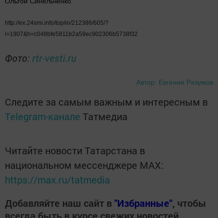
Ольгой Синельченко.
http://ex.24smi.info/top/in/212386/605/?
i=1907&h=c048bfe5811b2a59ec902306b5738f32
Фото:
rtr-vesti.ru
Автор: Евгения Разумов
Следите за самым важным и интересным в
Telegram-канале
Татмедиа
Читайте новости Татарстана в
национальном мессенджере MАХ:
https://max.ru/tatmedia
Добавляйте наш сайт в
"Избранные"
, чтобы
всегда быть в курсе свежих новостей