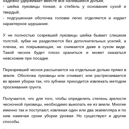
надежно удерживает вместе все налившиеся дольки;
- шейка луковицы тонкая, а стебель у основания сухой и
твердый;
- подсушенная оболочка головки легко отделяется и издает
характерное шуршание.
У не полностью созревшей луковицы шейка бывает слишком
толстой, зубки не разделяются без дополнительных усилий, а
пленка, их покрывающая, не снимается даже в сухом виде.
Такой чеснок будет плохо храниться и может оказаться
невсхожим при посадке.
Перезревший чеснок рассыпается на отдельные дольки прямо в
земле. Оболочка луковицы или сгнивает, или растрескивается
во время уборки так, что зубчики приходится извлекать методом
просеивания грунта.
Получается, что для того, чтобы определить степень зрелости
чесночной луковицы, необходимо выкопать ее из земли. Многие
именно так и поступают, извлекая один или два экземпляра и по
ним намечая сроки уборки урожая. Но существуют и другие
способы.