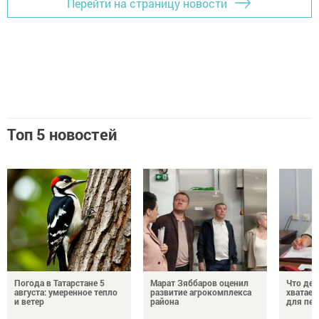
Перейти на страницу новости
Топ 5 новостей
Погода в Татарстане 5
Марат Зяббаров оценил
Что дел
августа: умеренное тепло
развитие агрокомплекса
хватает
и ветер
района
для пен