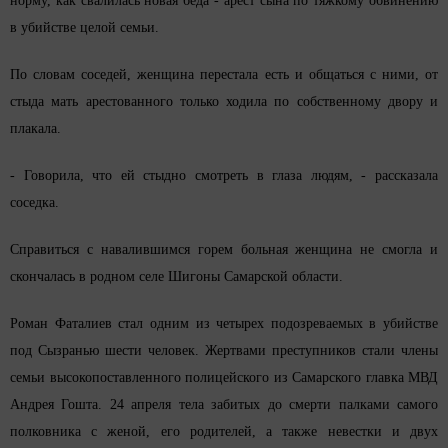
норму, как свалилась новая беда - арест сына по тяжкому обвинению
в убийстве целой семьи.
По словам соседей, женщина перестала есть и общаться с ними, от
стыда мать арестованного только ходила по собственному двору и
плакала.
- Говорила, что ей стыдно смотреть в глаза людям, - рассказала
соседка.
Справиться с навалившимся горем больная женщина не смогла и
скончалась в родном селе Шигоны Самарской области.
Роман Фаталиев стал одним из четырех подозреваемых в убийстве
под Сызранью шести человек. Жертвами преступников стали члены
семьи высокопоставленного полицейского из Самарского главка МВД
Андрея Гошта. 24 апреля тела забитых до смерти палками самого
полковника с женой, его родителей, а также невестки и двух