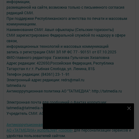
информации,
размещенной на сайте, возможна только с письменного согласия
редакций СМИ.
При поддержке Республиканского агентства по печати и массовым
коммуникациям.
Наименование СМИ: Авыл офыклары (Сельские горизонты)
СМИ зарегистрировано Федеральной службой по надзору в сфере
связи,
информационных технологий и массовых коммуникаций
запись о регистрации СМИ ЭЛ № ФС 77 - 90151 от 07.10.2025
ФИО главного редактора: Газизова Гульчачак Хизаповна
Адрес редакции: 422650,Российская Федерация, Республика
Татарстан п.г.т. Рыбная Слобода, ул. Ленина, 81Б
Телефон редакции: (84361) 23- 1- 91
Электронный адрес редакции: redrs@mail.ru
tatmedia.ru
Антикоррупционная политика АО "ТАТМЕДИА": http://tatmedia.ru
Электронная почта для сообщений о фактах коррупции:
tatmedia@tatmedia.ru
Подпишитесь на наш телеграм канал
Учредитель СМИ: АО «ТАТМЕДИА»
Подписаться
Антикоррупционная политика
АО «ТАТМЕДИА» использует «cookie»
для персонализации сервисов и
удобства пользователей сайтом.