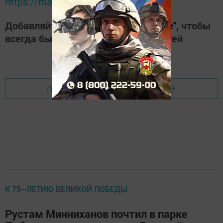
https://max.ru/tatmedia
Добавляйте наш сайт в
"Избранные"
, чтобы
всегда быть в курсе свежих новостей
Перейти на страницу новости
К 75–ЛЕТИЮ ВЕЛИКОЙ ПОБЕДЫ
Рустам Минниханов почтил в парке