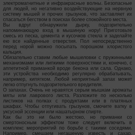
электромагнитные и инфракрасные волны. Безопасные
для людей, но негативно воздействующие на нервную
систему мышей и прочих грызунов, что заставляет их
спасаться бегством в поисках более спокойного места.
Вы вдруг обнаружили дырку, подозрительно
напоминающую вход в мышиную нору! Приготовьте
смесь из песка, цемента и кусочков стекла и заделайте
ею все найденные отверстия. Пол непосредственно
перед норой можно посыпать порошком хлористого
кальция.
Обязательно ставим любые мышеловки с пружинными
механизмами или липкими поверхностями и, конечно, с
аппетитной приманкой вроде бекона или сала. Однако,
эти устройства необходимо регулярно обрабатывать,
например, кипятком. Любой неприятный запах может
легко отпугнуть подозрительного вредителя.
О запахах. Очень не нравятся серым мышкам ароматы
мяты или лаврового листа. Разложите по несколько
листиков на полках с продуктами или в платяных
шкафах. Чтобы отпугивать грызунов, смочите ватку в
уксусной эссенции или нашатырном спирте.
Как бы это ни было жестоко, но приманки со
смертоносным эффектом тоже следует включить в
комплекс мероприятий по борьбе с такими соседями.
Например, смешаем негашеную известь и сахар.