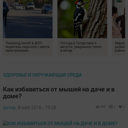
Пешеход погиб в ДТП:
Погода в Татарстане 5
Марат З
водитель скрылся с места
августа: умеренное тепло
развити
преступления
и ветер
района
ЗДОРОВЬЕ И ОКРУЖАЮЩАЯ СРЕДА
Как избавиться от мышей на даче и в
доме?
автор,
8 мая 2016 - 19:28
883
0
0