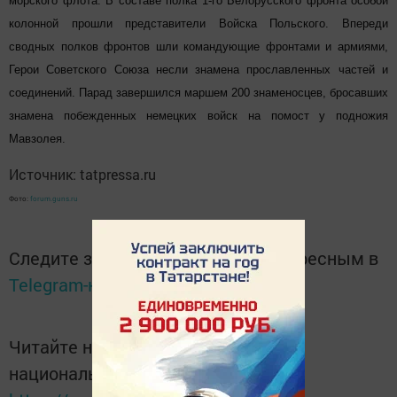
морского флота. В составе полка 1-го Белорусского фронта особой
колонной прошли представители Войска Польского. Впереди
сводных полков фронтов шли командующие фронтами и армиями,
Герои Советского Союза несли знамена прославленных частей и
соединений. Парад завершился маршем 200 знаменосцев, бросавших
знамена побежденных немецких войск на помост у подножия
Мавзолея.
Источник: tatpressa.ru
Фото:
forum.guns.ru
Следите за самым важным и интересным в
Telegram-канале
Татмедиа
Читайте новости Татарстана в
национальном мессенджере MАХ: