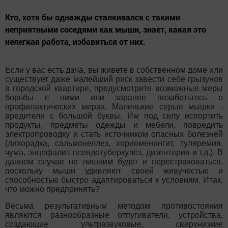
Кто, хотя бы однажды сталкивался с такими
неприятными соседями как мыши, знает, какая это
нелегкая работа, избавиться от них.
Если у вас есть дача, вы живете в собственном доме или
существует даже малейший риск завести себе грызунов
в городской квартире, предусмотрите возможные меры
борьбы с ними или заранее позаботьтесь о
профилактических мерах. Маленькие серые мышки -
вредители с большой буквы. Им под силу испортить
продукты, предметы одежды и мебели, повредить
электропроводку и стать источником опасных болезней
(лихорадка, сальмонеллез, хориоменингит, туляремия,
чума, энцефалит, псевдотуберкулёз, дизентерия и т.д.). В
данном случае не лишним будет и перестраховаться,
поскольку мыши удивляют своей живучестью и
способностью быстро адаптироваться к условиям. Итак,
что можно предпринять?
Весьма результативным методом противостояния
являются разнообразные отпугиватели, устройства,
создающие ультразвуковые, сверхнизкие