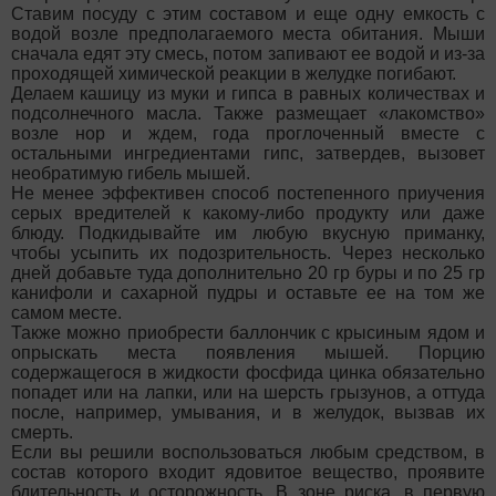
Ставим посуду с этим составом и еще одну емкость с
водой возле предполагаемого места обитания. Мыши
сначала едят эту смесь, потом запивают ее водой и из-за
проходящей химической реакции в желудке погибают.
Делаем кашицу из муки и гипса в равных количествах и
подсолнечного масла. Также размещает «лакомство»
возле нор и ждем, года проглоченный вместе с
остальными ингредиентами гипс, затвердев, вызовет
необратимую гибель мышей.
Не менее эффективен способ постепенного приучения
серых вредителей к какому-либо продукту или даже
блюду. Подкидывайте им любую вкусную приманку,
чтобы усыпить их подозрительность. Через несколько
дней добавьте туда дополнительно 20 гр буры и по 25 гр
канифоли и сахарной пудры и оставьте ее на том же
самом месте.
Также можно приобрести баллончик с крысиным ядом и
опрыскать места появления мышей. Порцию
содержащегося в жидкости фосфида цинка обязательно
попадет или на лапки, или на шерсть грызунов, а оттуда
после, например, умывания, и в желудок, вызвав их
смерть.
Если вы решили воспользоваться любым средством, в
состав которого входит ядовитое вещество, проявите
бдительность и осторожность. В зоне риска, в первую