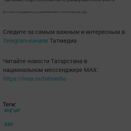
Фото: http://novayagazeta-ug.ru/system/files/news/12-2014/snegopad_0.jpg
Следите за самым важным и интересным в
Telegram-канале
Татмедиа
Читайте новости Татарстана в
национальном мессенджере MАХ:
https://max.ru/tatmedia
Теги:
ЯҢГЫР
КАР