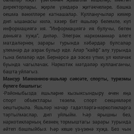
директорлары, җирле үзидарә җитәкчеләре, башка
оешма вәкилләре катнашалар. Кулланучылар кимер
дип ышанасы килә, хәзер бит яшьләр белемле, күп
информациягә ия. "Информациягә ия булучы, бөтен
дөньяга хуҗа", диләр. Элегрәк наркоманнар әлеге
матдәләрнең зарары турында хәбәрдар булсалар
үлемнәр дә азрак булыр иде. Алар "кайф" алу турында
гына беләләр иде. Бернәрсә дә эзсез үтми, ул киләчәк
буында чагылачак. Наркотик матдәләр кулланганчы,
башта уйлагыз.
Мансур Мәннаннов-яшьләр сәясәте, спорты, туризмы
бүлеге башлыгы:
-Районыбызда яшьләрне кызыксындыру өчен яңа
спорт объектлары төзелә, спорт секцияләре
оештырыла. Яшьләр начар гадәтләргә-наркотикларга
тартылмаслар, дип уйлыйм. Һәр ярышны без,
наркотикларның безнең тормыштагы зарары турында
әйтеп башлыйбыз. Һәр кеше үз-үзенә хуҗа. Без чын