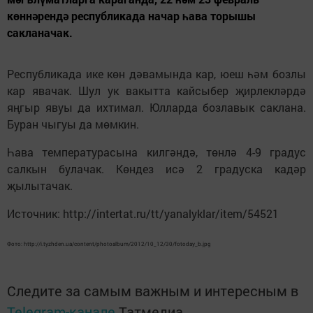
көннәрендә республикада начар һава торышы
сакланачак.
Республикада ике көн дәвамында кар, юеш һәм бозлы
кар явачак. Шул ук вакытта кайсыбер җирлекләрдә
яңгыр явуы да ихтимал. Юлларда бозлавык саклана.
Буран чыгуы да мөмкин.
Һава температурасына килгәндә, төнлә 4-9 градус
салкын булачак. Көндез исә 2 градуска кадәр
җылытачак.
Источник: http://intertat.ru/tt/yanalyklar/item/54521
Фото: http://i.tyzhden.ua/content/photoalbum/2012/10_12/30/fotoday_b.jpg
Следите за самым важным и интересным в
Telegram-канале
Татмедиа