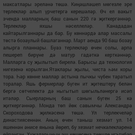
максатлары эреләнә төшә. Киңәшләшеп мөгезле эре
терлекләр алып үрчетергә керешәләр. Өч ел вакыт
эчендә малларның баш санын 220 гә җиткергәннәр.
Терлекләр яхшы нәселлеләр. Канададан
кайтарылганнары да бар. Бу көннәрдә алар массалы
төстә бозаулый башлаганнар. Март аенда 90 баш бозау
алырга планнары. Буаз терлекләр өчен солы, арпа
пешереп бирүне дә матур гадәткә керткәннәр.
Малларга су җылытып бирелә. Барысы да технология
нигезенә корылган.Ятаклары җылы, чиста һәм коры
тора. Һәр көнне маллар астына пычкы чүбен таратып
торалар. Яшь фермерлар бүген ит җитештерү белән
бергә сөтчелектә дә ныгытып шөгыльләнергә исәп
итәләр. Сыерларның баш санын бүген 25 кә
җиткергәннәр. Монда төп йөк савымчы Александра
Скороходова җилкәсенә төшә. Ул терлекчеләр
династиясеннән. Аның өчен таныш хезмәт ул. 14
яшеннән әнисе янына йөреп, бу хезмәт нечкәлекләренә
өйрәнгән. Хуҗаларының эш кешесенә тиешле игътибар