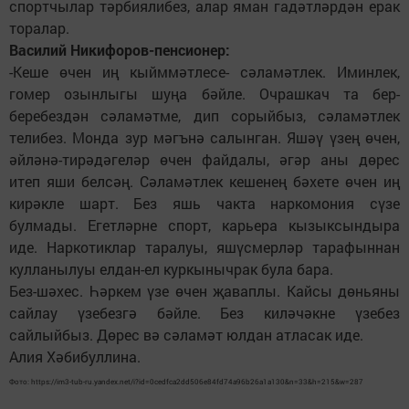
спортчылар тәрбиялибез, алар яман гадәтләрдән ерак
торалар.
Василий Никифоров-пенсионер:
-Кеше өчен иң кыйммәтлесе- сәламәтлек. Иминлек,
гомер озынлыгы шуңа бәйле. Очрашкач та бер-
беребездән сәламәтме, дип сорыйбыз, сәламәтлек
телибез. Монда зур мәгънә салынган. Яшәү үзең өчен,
әйләнә-тирәдәгеләр өчен файдалы, әгәр аны дөрес
итеп яши белсәң. Сәламәтлек кешенең бәхете өчен иң
кирәкле шарт. Без яшь чакта наркомония сүзе
булмады. Егетләрне спорт, карьера кызыксындыра
иде. Наркотиклар таралуы, яшүсмерләр тарафыннан
кулланылуы елдан-ел куркынычрак була бара.
Без-шәхес. Һәркем үзе өчен җаваплы. Кайсы дөньяны
сайлау үзебезгә бәйле. Без киләчәкне үзебез
сайлыйбыз. Дөрес вә сәламәт юлдан атласак иде.
Алия Хәбибуллина.
Фото: https://im3-tub-ru.yandex.net/i?id=0cedfca2dd506e84fd74a96b26a1a130&n=33&h=215&w=287