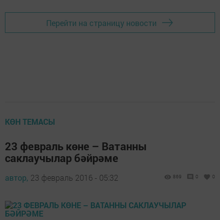
Перейти на страницу новости
КӨН ТЕМАСЫ
23 февраль көне – Ватанны
саклаучылар бәйрәме
автор,
23 февраль 2016 - 05:32
869
0
0