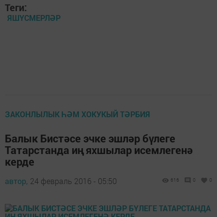
Теги:
ЯШҮСМЕРЛӘР
ЗАКОНЛЫЛЫК ҺӘМ ХОКУКЫЙ ТӘРБИЯ
Балык Бистәсе эчке эшләр бүлеге
Татарстанда иң яхшылар исемлегенә
керде
автор,
24 февраль 2016 - 05:50
616
0
0