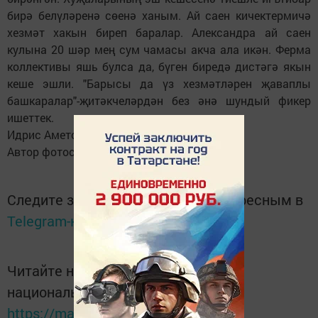
бирә белүләренә сөенә ханым. Ай саен кичектермичә
хезмәт хакын биреп баралар. Александра ай саен
кулына 20 шәр мең сум чамасы акча ала икән. Ферма
коллективы яшь булса да, бүген биредә дистәгә якын
кеше эшли. "Барысы да үз хезмәтләрен җаваплы
башкаралар"-җитәкчеләрдән без әнә шундый фикер
ишеттек.
Идрис Аметов.
Автор фотосы.
Следите за самым важным и интересным в
Telegram-канале
Татмедиа
Читайте новости Татарстана в
национальном мессенджере MАХ:
https://max.ru/tatmedia