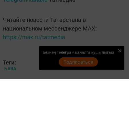
Читайте новости Татарстана в
национальном мессенджере MАХ:
https://max.ru/tatmedia
Безнең Телеграм каналга кушылыгыз
Теги:
Подписаться
ҺАВА
Перейти на страницу новости