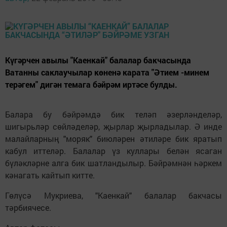
Күгәрчен авылы "Каенкай" балалар бакчасында
Ватанны саклаучылар көненә карата "Әтием -минем
терәгем" дигән темага бәйрәм иртәсе булды.
Балара бу бәйрәмдә бик теләп әзерләнделәр,
шигырьләр сөйләделәр, җырлар җырладылар. Ә инде
малайларның "моряк" биюләрен әтиләре бик яратып
кабул иттеләр. Балалар үз куллары белән ясаган
бүләкләрне алга бик шатландылыр. Бәйрәмнән һәркем
кәнагать кайтып китте.
Гөлүсә Мукриева, "Каенкай" балалар бакчасы
тәрбиячесе.