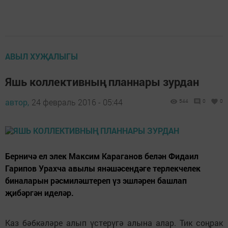
АВЫЛ ХУҖАЛЫГЫ
Яшь коллективның планнары зурдан
автор,
24 февраль 2016 - 05:44
544
0
0
Берничә ел элек Максим Караганов белән Фидаил
Гарипов Урахча авылы янәшәсендәге терлекчелек
биналарын рәсмиләштереп үз эшләрен башлап
җибәргән иделәр.
Каз бәбкәләре алып үстерүгә алына алар. Тик соңрак