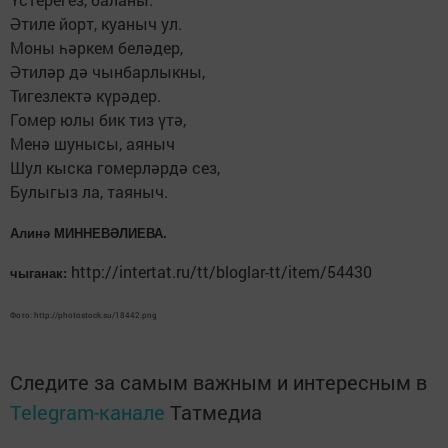
Әтиле йорт, куаныч ул.
Моны һәркем беләдер,
Әтиләр дә чынбарлыкны,
Тигезлектә күрәдер.
Гомер юлы бик тиз үтә,
Менә шунысы, аяныч
Шул кыска гомерләрдә сез,
Булыгыз ла, таяныч.
Алинә МИННЕВӘЛИЕВА.
http://intertat.ru/tt/bloglar-tt/item/54430
чыганак:
Фото: http://photostock.su/18442.png
Следите за самым важным и интересным в
Telegram-канале
Татмедиа