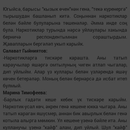
Югыйсә, барысы "кызык өчен"нән генә, "текә күренергә"
тырышудан башланып китә. Соңыннан наркотиклар
белән бәйле булуларына төшенәләр. Әмма инде соң
була. Наркотиклар турында нәрсә уйлаулары хакында
берничә респондентымнан сораштырдым.
Җавапларын бергәләп укып карыйк.
Салават Гыйниятов:
-Наркотикларга тискәре карашта. Аны татып
караучылар яшәргә омтылуның чиген атлап чыгалар,
дип уйлыйм. Алар үз куллары белән үзләрендә яшәү
көчен бетерәләр. Моның белән бернәрсә дә исбат итеп
булмый.
Марина Тимофеева:
-Барлык гадәти кеше кебек үк тискәре карыйм.
Наркотик-усал көч, әкрен генә кешене юкка чыгара. Аны
татып караган яшүсмер, аннан бик авырлык белән генә
котыла алырга мөмкин. Ул кешене үзенә бәйле итә. Аны
кулланучы үзенә "кайф" алам, дип уйлый. Шул "кайф"