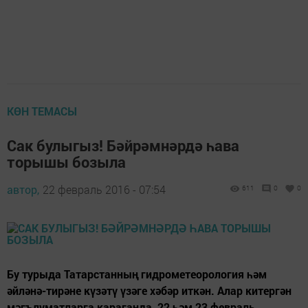
КӨН ТЕМАСЫ
Сак булыгыз! Бәйрәмнәрдә һава
торышы бозыла
автор,
22 февраль 2016 - 07:54
611
0
0
Бу турыда Татарстанның гидрометеорология һәм
әйләнә-тирәне күзәтү үзәге хәбәр иткән. Алар китергән
мәгълүматларга караганда, 22 һәм 23 февраль