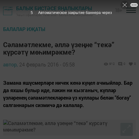
БАЛЫК БИСТӘСЕ ЯҢАЛЫКЛАРЫ
18+
4
Автоматическое закрытие баннера через
"Авыл офыклары" газетасы - Балык Бистәсе районы
БАЛАЛАР ИҖАТЫ
Сәламәтлекме, әллә үзеңне “текә”
күрсәтү мөһимрәкме?
автор,
24 февраль 2016 - 05:58
912
0
0
Замана яшүсмерләре ничек кенә күңел ачмыйлар. Бар
да яхшы булыр иде, ләкин ни кызганыч, күпләр
үзләренең сәламәтлекләренә үз куллары белән "богау"
салганнарын сизмичә дә калалар.