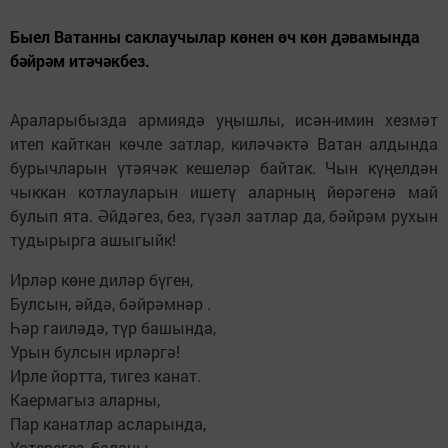
Быел Ватанны саклаучылар көнен өч көн дәвамында
бәйрәм итәчәкбез.
Араларыбызда армиядә уңышлы, исән-имин хезмәт
итеп кайткан көчле затлар, киләчәктә Ватан алдында
бурычларын үтәячәк кешеләр байтак. Чын күңелдән
чыккан котлауларын ишетү аларның йөрәгенә май
булып ята. Әйдәгез, без, гүзәл затлар да, бәйрәм рухын
тудырырга ашыгыйк!
Ирләр көне диләр бүген,
Булсын, әйдә, бәйрәмнәр .
Һәр гаиләдә, түр башында,
Урын булсын ирләргә!
Ирле йортта, тигез канат.
Каермагыз аларны,
Пар канатлар асларында,
Үстерегез, баланы.