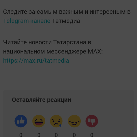
Следите за самым важным и интересным в
Telegram-канале
Татмедиа
Читайте новости Татарстана в
национальном мессенджере MАХ:
https://max.ru/tatmedia
Оставляйте реакции
0
0
0
0
0