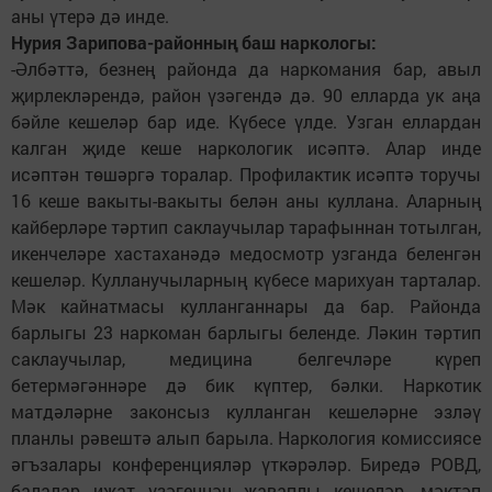
аны үтерә дә инде.
Нурия Зарипова-районның баш наркологы:
-Әлбәттә, безнең районда да наркомания бар, авыл
җирлекләрендә, район үзәгендә дә. 90 елларда ук аңа
бәйле кешеләр бар иде. Күбесе үлде. Узган еллардан
калган җиде кеше наркологик исәптә. Алар инде
исәптән төшәргә торалар. Профилактик исәптә торучы
16 кеше вакыты-вакыты белән аны куллана. Аларның
кайберләре тәртип саклаучылар тарафыннан тотылган,
икенчеләре хастаханәдә медосмотр узганда беленгән
кешеләр. Кулланучыларның күбесе марихуан тарталар.
Мәк кайнатмасы кулланганнары да бар. Районда
барлыгы 23 наркоман барлыгы беленде. Ләкин тәртип
саклаучылар, медицина белгечләре күреп
бетермәгәннәре дә бик күптер, бәлки. Наркотик
матдәләрне законсыз кулланган кешеләрне эзләү
планлы рәвештә алып барыла. Наркология комиссиясе
әгъзалары конференцияләр үткәрәләр. Биредә РОВД,
балалар иҗат үзәгеннән җаваплы кешеләр, мәктәп