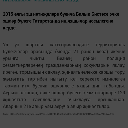
2015 елгы эш нәтиҗәләре буенча Балык Бистәсе эчке
эшләр бүлеге Татарстанда иң яхшылар исемлегенә
керде.
Ул үз шартлы категориясендәге территориаль
бүлекчәләр арасында (монда 21 район керә) икенче
урынга чыкты. Безнең район полиция
хезмәткәрләренең гражданнарның хокукларын яклау,
иреген, тормышын саклау, җинаятьчелеккә каршы тору,
җәмәгать тәртибен ныгыту, юл хәрәкәте иминлеген
тәэмин итү буенча эшчәнлеге яхшы дип табылды.
Аерым алганда, эчке эшләр бүлеге хезмәткәрләре 129
җинаятьтә гаеплеләрне ачыклауга ирешкәннәр.
Аларның 21е авыр һәм аеруча авыр җинаятьләр.
Фото: https://im0-tub-ru.yandex.net/i?id=dc34743455a655e886f516191b949f4f&n=33&h=215&w=287