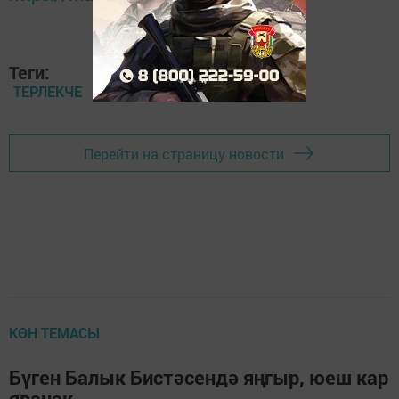
Теги:
ТЕРЛЕКЧЕ
Перейти на страницу новости
КӨН ТЕМАСЫ
Бүген Балык Бистәсендә яңгыр, юеш кар
явачак