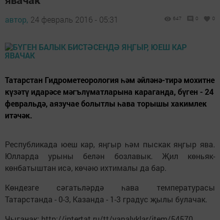
автор,
24 февраль 2016 - 05:31
647
0
0
Татарстан Гидрометеорология һәм әйләнә-тирә мохитне
күзәтү идарәсе мәгълүматларына караганда, бүген - 24
февральдә, аязучае болытлы һава торышы хакимлек
итәчәк.
Республикада юеш кар, яңгыр һәм пыскак яңгыр ява.
Юлларда урыны белән бозлавык. Җил көньяк-
көнбатыштан исә, көчәю ихтималы да бар.
Көндезге сәгатьләрдә һава температурасы
Татарстанда - 0-3, Казанда - 1-3 градус җылы булачак.
Чыганак: http://intertat.ru/tt/yanalyklar/item/54570