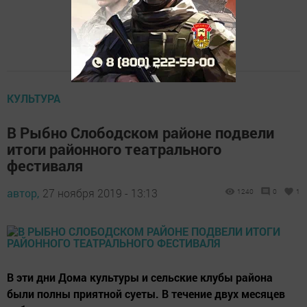
КУЛЬТУРА
В Рыбно Слободском районе подвели
итоги районного театрального
фестиваля
автор,
27 ноября 2019 - 13:13
1240
0
1
В эти дни Дома культуры и сельские клубы района
были полны приятной суеты. В течение двух месяцев