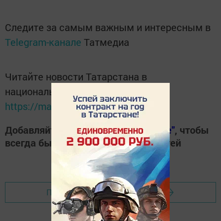
Следите за самым важным и интересным в
Telegram-канале
Татмедиа
Читайте новости Татарстана в
национальном мессенджере MАХ:
https://max.ru/tatmedia
Добавляйте наш сайт в
"Избранные"
, чтобы
всегда быть в курсе свежих новостей
Перейти на страницу новости