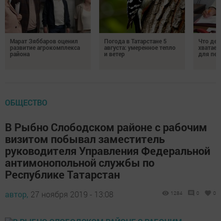
Марат Зяббаров оценил
Погода в Татарстане 5
Что дел
развитие агрокомплекса
августа: умеренное тепло
хватает
района
и ветер
для пен
ОБЩЕСТВО
В Рыбно Слободском районе с рабочим
визитом побывал заместитель
руководителя Управления Федеральной
антимонопольной службы по
Республике Татарстан
автор,
27 ноября 2019 - 13:08
1284
0
0