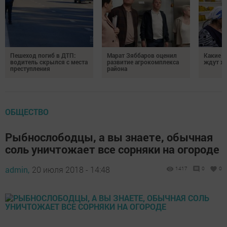
Пешеход погиб в ДТП:
Марат Зяббаров оценил
Какие 
водитель скрылся с места
развитие агрокомплекса
ждут жи
преступления
района
ОБЩЕСТВО
Рыбнослободцы, а вы знаете, обычная
соль уничтожает все сорняки на огороде
admin,
20 июля 2018 - 14:48
1417
0
0