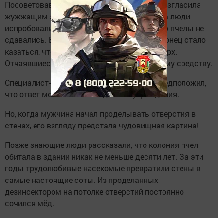
Посоветовавшись с соседями, семья провозгласила
жужжащим захватчикам войну. За два года люди
испробовали практически всё, что могли, но пчелы не
сдавались. Более того, членам семьи под конец стало
казаться, что насекомые берут над ними верх.
Отчаявшиеся жильцы прибегли к последнему средству.
Специалист-дезинсектор, прибыв в дом, предположил,
что ответ может таиться где-то внутри здания.
Но, когда мужчина начал проделывать отверстия в
стенах, его взгляду предстала чудовищная картина!
Позже знающие люди рассказали, что колония пчел
обитала в здании никак не меньше десяти лет. За эти
годы трудолюбивые насекомые превратили стены в
самые настоящие соты. Из проделанных
дезинсектором на потолке отверстий постоянно
сочился мёд.