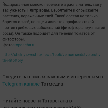
Йодированное молоко перелейте в распылитель, где у
вас уже есть 1 литр воды. Взболтайте и опрыскайте
растения, пораженные тлей. Такой состав не только
борется с тлей, но еще и является профилактикой
против грибковых заболеваний (фитофторы, мучнистой
росы). Он также подойдет для течения томатов от
фитофторы.
фото
stopdacha.ru
http://chelny-izvest.ru/news/top5/vernoe-sredstvo-protiv-
tli-i-fitoftory
Следите за самым важным и интересным в
Telegram-канале
Татмедиа
Читайте новости Татарстана в
национальном мессенджере MАХ: