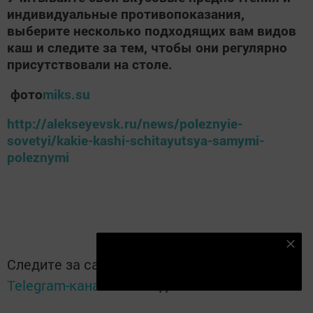
индивидуальные противопоказания,
выберите несколько подходящих вам видов
каш и следите за тем, чтобы они регулярно
присутствовали на столе.
фото
miks.su
http://alekseyevsk.ru/news/poleznyie-
sovetyi/kakie-kashi-schitayutsya-samymi-
poleznymi
Подпишитесь на наш телеграм канал
Следите за самым важным и интересным в
Подписаться
Telegram-канале
Татмедиа