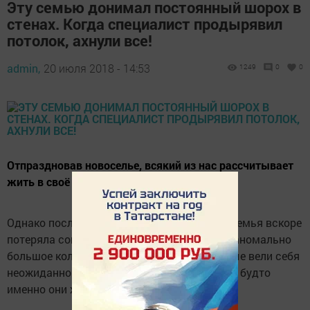
Эту семью донимал постоянный шорох в
стенах. Когда специалист продырявил
потолок, ахнули все!
admin,
20 июля 2018 - 14:53
1249
0
0
Отпраздновав новоселье, всякий из нас рассчитывает
жить в своё удовольствие.
Однако после въезда в этот дом молодая семья вскоре
потеряла сон и покой. Женщины заметили аномально
большое количество пчел вокруг. Насекомые вели себя
неожиданно нахально, да так, что казалось, будто
именно они хозяйничают в здании.