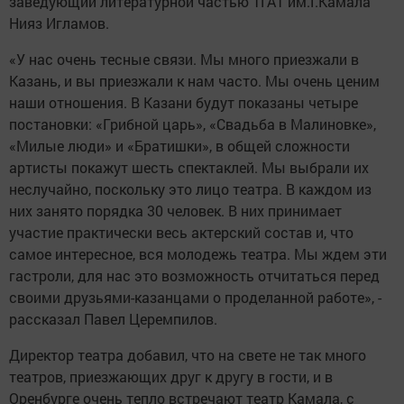
заведующий литературной частью ТГАТ им.Г.Камала
Нияз Игламов.
«У нас очень тесные связи. Мы много приезжали в
Казань, и вы приезжали к нам часто. Мы очень ценим
наши отношения. В Казани будут показаны четыре
постановки: «Грибной царь», «Свадьба в Малиновке»,
«Милые люди» и «Братишки», в общей сложности
артисты покажут шесть спектаклей. Мы выбрали их
неслучайно, поскольку это лицо театра. В каждом из
них занято порядка 30 человек. В них принимает
участие практически весь актерский состав и, что
самое интересное, вся молодежь театра. Мы ждем эти
гастроли, для нас это возможность отчитаться перед
своими друзьями-казанцами о проделанной работе», -
рассказал Павел Церемпилов.
Директор театра добавил, что на свете не так много
театров, приезжающих друг к другу в гости, и в
Оренбурге очень тепло встречают театр Камала, с