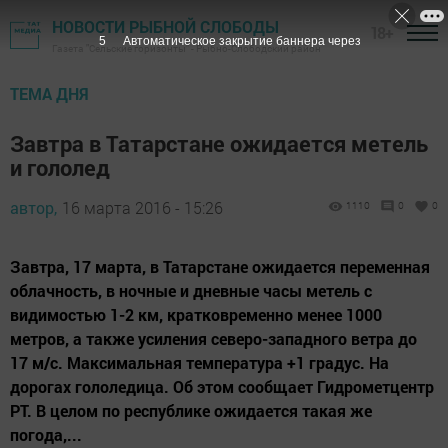
НОВОСТИ РЫБНОЙ СЛОБОДЫ
18+
4
Автоматическое закрытие баннера через
Газета "Сельские горизонты" - Рыбно-Слободский район
ТЕМА ДНЯ
Завтра в Татарстане ожидается метель
и гололед
автор,
16 марта 2016 - 15:26
1110
0
0
Завтра, 17 марта, в Татарстане ожидается переменная
облачность, в ночные и дневные часы метель с
видимостью 1-2 км, кратковременно менее 1000
метров, а также усиления северо-западного ветра до
17 м/с. Максимальная температура +1 градус. На
дорогах гололедица. Об этом сообщает Гидрометцентр
РТ. В целом по республике ожидается такая же
погода,...