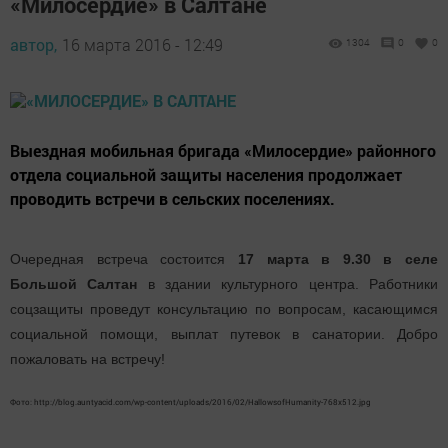
«Милосердие» в Салтане
автор,
16 марта 2016 - 12:49
1304
0
0
Выездная мобильная бригада «Милосердие» районного
отдела социальной защиты населения продолжает
проводить встречи в сельских поселениях.
Очередная встреча состоится
17 марта в 9.30 в селе
Большой Салтан
в здании культурного центра. Работники
соцзащиты проведут консультацию по вопросам, касающимся
социальной помощи, выплат путевок в санатории. Добро
пожаловать на встречу!
Фото: http://blog.auntyacid.com/wp-content/uploads/2016/02/HallowsofHumanity-768x512.jpg