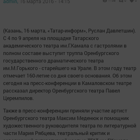
admin,
16 марта 2016 - 14:15
1138
0
0
(Казань, 16 марта, «Татар-информ», Руслан Давлетшин).
С 4 по 9 апреля на площадке Татарского
академического театра им.Г.Камала с гастролями в
полном составе выступит труппа Оренбургского
государственного драматического театра
им.М.Горького - старейшего на Урале. В этом году театр
отмечает 160-летие со дня своего основания. Об этом
сегодня на пресс-конференции в Камаловском театре
рассказал директор Оренбургского театра Павел
Церемпилов.
Также в пресс-конференции приняли участие артист
Оренбургского театра Максим Меденюк и помощник
художественного руководителя театра по литературной
части Мария Рябцева, театральный критик и