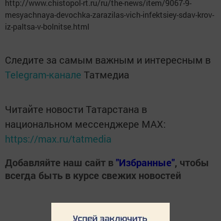
http://www.chistopol-rt.ru/ru/the-news/item/9067-9-
mesyachnaya-devochka-zarazilas-vich-infektsiey-sdav-krov-
iz-paltsa-v-bolnitse.html
Следите за самым важным и интересным в
Telegram-канале
Татмедиа
Читайте новости Татарстана в
национальном мессенджере MАХ:
https://max.ru/tatmedia
Добавляйте наш сайт в
"Избранные"
, чтобы
всегда быть в курсе свежих новостей