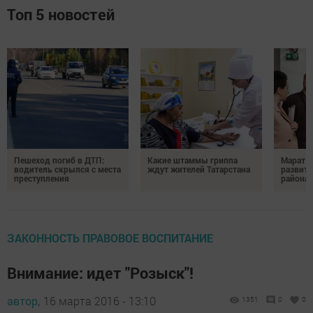
Топ 5 новостей
Пешеход погиб в ДТП:
Какие штаммы гриппа
Марат З
водитель скрылся с места
ждут жителей Татарстана
развити
преступления
района
ЗАКОННОСТЬ ПРАВОВОЕ ВОСПИТАНИЕ
Внимание: идет "Розыск"!
автор,
16 марта 2016 - 13:10
1351
0
0