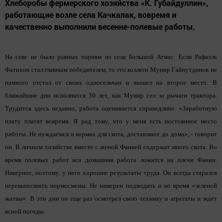
Хлеборобы фермерского хозяйства «К. Губайдуллин»,
работающие возле села Качкалак, вовремя и
качественно выполнили весенне-полевые работы.
На севе не было равных парням из села Большой Атмас. Если Рафаэль
Фатихов стал главным победителем, то его коллеги Мунир Гайнутдинов не
намного отстал от своих односельчан и вышел на второе место. В
ближайшие дни исполнится 30 лет, как Мунир сел за рычаги трактора.
Трудится здесь недавно, работа оценивается справедливо. «Заработную
плату платят вовремя. Я рад тому, что у меня есть постоянное место
работы. Не нуждаемся в кормах для скота, доставляют до дома», - говорит
он. В личном хозяйстве вместе с женой Фанией содержат много скота. Во
время полевых работ вся домашняя работа ложится на плечи Фании.
Наверное, поэтому, у него хорошие результаты труда. Он всегда старался
перевыполнять нормосмены. Не намерен подводить и во время «зеленой
жатвы». В эти дни он еще раз осмотрел свою технику и агрегаты и ждет
ясной погоды.