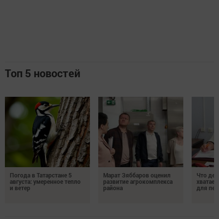
Топ 5 новостей
Погода в Татарстане 5
Марат Зяббаров оценил
Что дел
августа: умеренное тепло
развитие агрокомплекса
хватает
и ветер
района
для пен