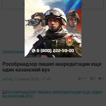
Перейти на страницу новости
ОБРАЗОВАНИЕ И НАУКА
Рособрнадзор лишил аккредитации еще
один казанский вуз
автор,
10 июня 2016 - 17:45
1117
0
0