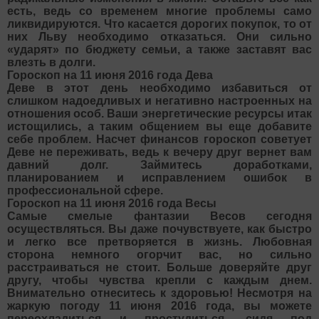
есть, ведь со временем многие проблемы само
ликвидируются. Что касается дорогих покупок, то от
них Льву необходимо отказаться. Они сильно
«ударят» по бюджету семьи, а также заставят вас
влезть в долги.
Гороскоп на 11 июня 2016 года Дева
Деве в этот день необходимо избавиться от
слишком надоедливых и негативно настроенных на
отношения особ. Ваши энергетические ресурсы итак
истощились, а таким общением вы еще добавите
себе проблем. Насчет финансов гороскоп советует
Деве не переживать, ведь к вечеру друг вернет вам
давний долг. Займитесь доработками,
планированием и исправлением ошибок в
профессиональной сфере.
Гороскоп на 11 июня 2016 года Весы
Самые смелые фантазии Весов сегодня
осуществляться. Вы даже почувствуете, как быстро
и легко все претворяется в жизнь. Любовная
сторона немного огорчит вас, но сильно
расстраиваться не стоит. Больше доверяйте друг
другу, чтобы чувства крепли с каждым днем.
Внимательно отнеситесь к здоровью! Несмотря на
жаркую погоду 11 июня 2016 года, вы можете
переохладиться и простудиться, сидя под