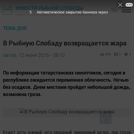
НОВОСТИ РЫБНОЙ СЛОБОДЫ
18+
4
Автоматическое закрытие баннера через
Газета "Сельские горизонты" - Рыбно-Слободский район
ТЕМА ДНЯ
В Рыбную Слобаду возвращается жара
автор,
12 июня 2016 - 08:10
805
0
0
По информации татарстанских синоптиков, сегодня в
республике ожидается переменная облачность. Ночью
без осадков. Днем местами пройдет небольшой дождь,
возможна гроза.
Будет дуть южный, юго-западный умеренный ветер, при грозе