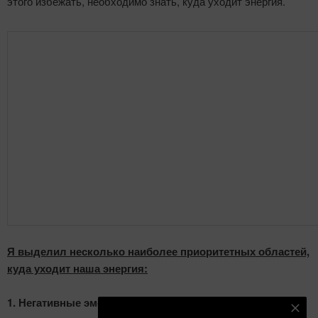
этого избежать, необходимо знать, куда уходит энергия.
Я выделил несколько наиболее приоритетных областей,
куда уходит наша энергия:
1. Негативные эмоции и мысли.
Подпишитесь на наш телеграм канал