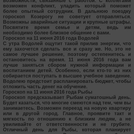
возможности, связанные с работой. С коллегами
возможен конфликт, уладить который поможет
более опытный сотрудник. В дальнюю поездку
гороскоп Козерогу не советует отправляться.
Возможны аварийные ситуации и крупные штрафы.
Посвятите время семье и детям, ведь им
необходимо более близкое общение с вами.
Гороскоп на 11 июня 2016 года Водолей
С утра Водолей ощутит такой прилив энергии, что
ему захочется сделать все и сразу же. Но, это не
самое лучшее решение, поэтому остепенитесь и
остановитесь на время. 11 июня 2016 года вам
лучше заняться сбором нужной информации и
воспитанием детей. Особенно, если кто-то из них
собирается поступать в высшее учебное заведение.
Водолею предстоит распланировать бюджет, чтобы
отложить часть денег на обучение.
Гороскоп на 11 июня 2016 года Рыбы
Гороскоп предсказывает Рыбам суматошный день.
Будет казаться, что многие смеются над тем, чем вы
занимаетесь. Возможен переезд на новую квартиру
или в другой город. Главное, проявите такт и
мягкость по отношению к близким людям, а не
увиливайте от ответственности и не грубите.
Отличный день для Рыбы, которая планирует