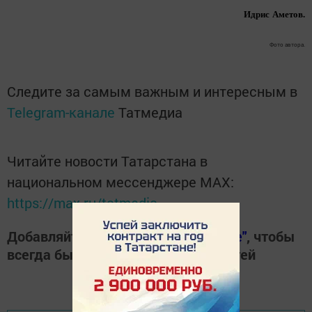
Идрис
Аметов.
Фото автора.
Следите за самым важным и интересным в
Telegram-канале
Татмедиа
Читайте новости Татарстана в
национальном мессенджере MАХ:
https://max.ru/tatmedia
Добавляйте наш сайт в
"Избранные"
, чтобы
всегда быть в курсе свежих новостей