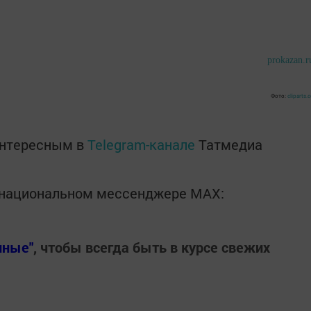
prokazan.r
Фото:
cliparts.
интересным в
Telegram-канале
Татмедиа
в национальном мессенджере MАХ:
нные"
, чтобы всегда быть в курсе свежих