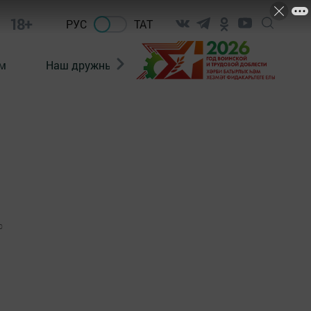
18+
РУС
ТАТ
м
Наш дружный коллектив
Документы
0