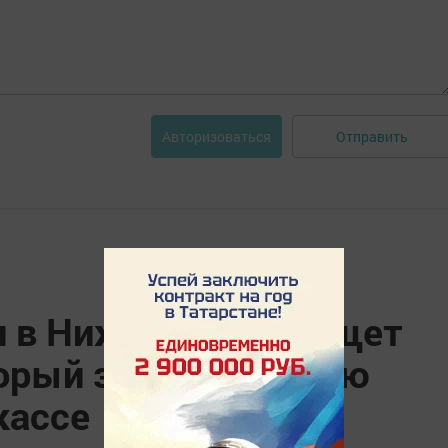
Отправить
Авторизоваться
и в Нижнекамске ищет
торый забыл крупную
кассе