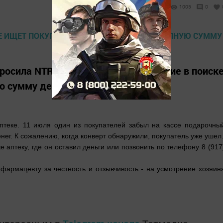
1005
0
осила NTR-24.RU оказать содействие в поиск
ю сумму денег.
аптеке. 11 июля один из покупателей забыл на кассе подарочны
нег. К сожалению, когда конверт обнаружили, покупатель уже ушел
е аптеку, где он оставил деньги или позвонить по телефону 8 (917
фармацевту за честность и отзывчивость - на усмотрение хозяин