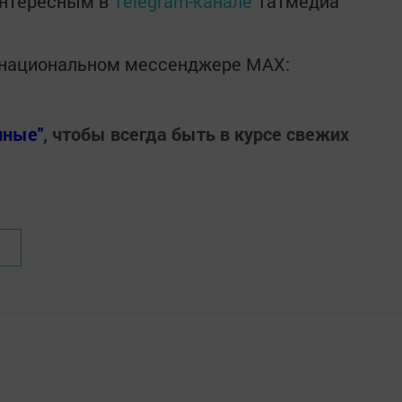
интересным в
Telegram-канале
Татмедиа
в национальном мессенджере MАХ:
нные"
, чтобы всегда быть в курсе свежих