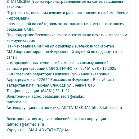
© ТАТМЕДИА. Все материалы, размещенные на сайте, защищены
законом.
Перепечатка, воспроизведение и распространение в любом объеме
информации,
размещенной на сайте, возможна только с письменного согласия
редакций СМИ.
При поддержке Республиканского агентства по печати и массовым
коммуникациям.
Наименование СМИ: Авыл офыклары (Сельские горизонты)
СМИ зарегистрировано Федеральной службой по надзору в сфере
связи,
информационных технологий и массовых коммуникаций
запись о регистрации СМИ ЭЛ № ФС 77 - 90151 от 07.10.2025
ФИО главного редактора: Газизова Гульчачак Хизаповна
Адрес редакции: 422650,Российская Федерация, Республика
Татарстан п.г.т. Рыбная Слобода, ул. Ленина, 81Б
Телефон редакции: (84361) 23- 1- 91
Электронный адрес редакции: redrs@mail.ru
tatmedia.ru
Антикоррупционная политика АО "ТАТМЕДИА": http://tatmedia.ru
Электронная почта для сообщений о фактах коррупции:
tatmedia@tatmedia.ru
Учредитель СМИ: АО «ТАТМЕДИА»