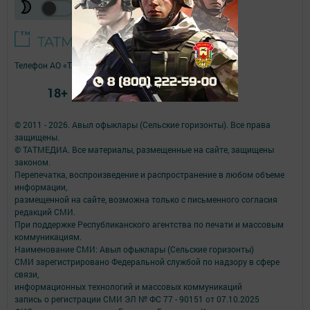
Телефон АО «ТАТМЕДИА»:
(843) 222 09 84
18+
© 2011 - 2026. Авыл офыклары (Сельские горизонты). Все права
защищены.
© ТАТМЕДИА. Все материалы, размещенные на сайте, защищены
законом.
Перепечатка, воспроизведение и распространение в любом объеме
информации,
размещенной на сайте, возможна только с письменного согласия
редакций СМИ.
При поддержке Республиканского агентства по печати и массовым
коммуникациям.
Наименование СМИ: Авыл офыклары (Сельские горизонты)
СМИ зарегистрировано Федеральной службой по надзору в сфере
связи,
информационных технологий и массовых коммуникаций
запись о регистрации СМИ ЭЛ № ФС 77 - 90151 от 07.10.2025