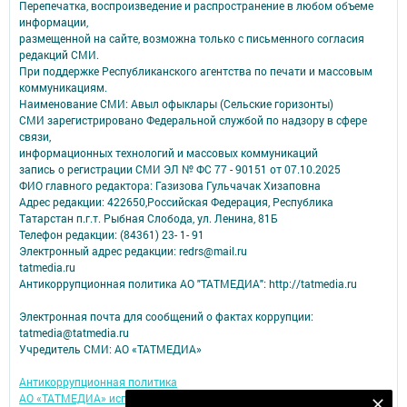
Перепечатка, воспроизведение и распространение в любом объеме
информации,
размещенной на сайте, возможна только с письменного согласия
редакций СМИ.
При поддержке Республиканского агентства по печати и массовым
коммуникациям.
Наименование СМИ: Авыл офыклары (Сельские горизонты)
СМИ зарегистрировано Федеральной службой по надзору в сфере
связи,
информационных технологий и массовых коммуникаций
запись о регистрации СМИ ЭЛ № ФС 77 - 90151 от 07.10.2025
ФИО главного редактора: Газизова Гульчачак Хизаповна
Адрес редакции: 422650,Российская Федерация, Республика
Татарстан п.г.т. Рыбная Слобода, ул. Ленина, 81Б
Телефон редакции: (84361) 23- 1- 91
Электронный адрес редакции: redrs@mail.ru
tatmedia.ru
Антикоррупционная политика АО "ТАТМЕДИА": http://tatmedia.ru
Электронная почта для сообщений о фактах коррупции:
tatmedia@tatmedia.ru
Учредитель СМИ: АО «ТАТМЕДИА»
Антикоррупционная политика
АО «ТАТМЕДИА» использует «cookie»
для персонализации сервисов и