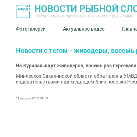
НОВОСТИ РЫБНОЙ СЛ
Газета "Сельские горизонты" - Рыбно-Слободский район
Фотогалереи
Актуальное видео
Главн
Новости с тегом - живодеры, восемь
На Курилах ищут живодеров, восемь раз переехав
Минлесхоз Сахалинской области обратился в УМВД 
издевательствами над медведем близ поселка Рейд
19 августа 2015, 09:15