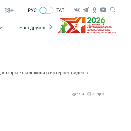
18+
РУС
ТАТ
м
Наш дружный коллектив
Документы
 которые выложили в интернет видео с
1104
0
0