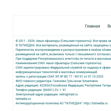
Главная
В
© 2011 - 2026. Авыл офыклары (Сельские горизонты). Все права 
© ТАТМЕДИА. Все материалы, размещенные на сайте, защищены з
Перепечатка, воспроизведение и распространение в любом объе
размещенной на сайте, возможна только с письменного согласия
При поддержке Республиканского агентства по печати и массов
Наименование СМИ: Авыл офыклары (Сельские горизонты)
СМИ зарегистрировано Федеральной службой по надзору в сфере 
информационных технологий и массовых коммуникаций
запись о регистрации СМИ ЭЛ № ФС 77 - 90151 от 07.10.2025
ФИО главного редактора: Газизова Гульчачак Хизаповна
Адрес редакции: 422650,Российская Федерация, Республика Татарст
Телефон редакции: (84361) 23- 1- 91
Электронный адрес редакции: redrs@mail.ru
tatmedia.ru
Антикоррупционная политика АО "ТАТМЕДИА": http://tatmedia.ru