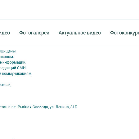
идео
Фотогалереи
Актуальное видео
Фотоконкур
защищены.
аконом.
ме информации,
 редакций СМИ.
ым коммуникациям.
связи,
ан п.г.т. Рыбная Слобода, ул. Ленина, 81Б