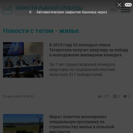
НОВОСТИ РЫБНОЙ СЛОБОДЫ
18+
6
Автоматическое закрытие баннера через
Газета "Сельские горизонты" - Рыбно-Слободский район
Новости с тегом - жилье
В 2019 году 62 молодые семьи
Татарстана получат квартиру за победу
в молодежном жилищном конкурсе
За 7 лет существования конкурса
квартиры по социальной ипотеке
получили 217 победителей.
20 августа 2019, 09:22
1071
0
0
Марат Ахметов анонсировал
специальную программу по
строительству жилья в сельской
местности