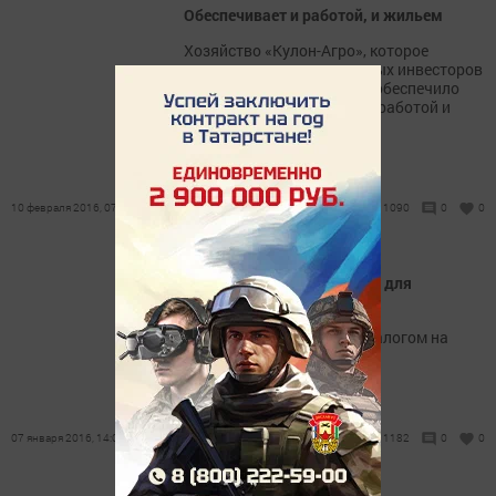
Обеспечивает и работой, и жильем
Хозяйство «Кулон-Агро», которое
считается одним из крупных инвесторов
в районе, в прошлом году обеспечило
двух работников хорошей работой и
жильем.
10 февраля 2016, 07:31
1090
0
0
Что изменится в 2016 году для
владельцев жилья
Регионов с «рыночным» налогом на
квартиры станет больше
07 января 2016, 14:04
1182
0
0