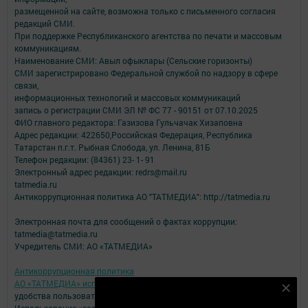
размещенной на сайте, возможна только с письменного согласия
редакций СМИ.
При поддержке Республиканского агентства по печати и массовым
коммуникациям.
Наименование СМИ: Авыл офыклары (Сельские горизонты)
СМИ зарегистрировано Федеральной службой по надзору в сфере
связи,
информационных технологий и массовых коммуникаций
запись о регистрации СМИ ЭЛ № ФС 77 - 90151 от 07.10.2025
ФИО главного редактора: Газизова Гульчачак Хизаповна
Адрес редакции: 422650,Российская Федерация, Республика
Татарстан п.г.т. Рыбная Слобода, ул. Ленина, 81Б
Телефон редакции: (84361) 23- 1- 91
Электронный адрес редакции: redrs@mail.ru
tatmedia.ru
Антикоррупционная политика АО "ТАТМЕДИА": http://tatmedia.ru
Электронная почта для сообщений о фактах коррупции:
tatmedia@tatmedia.ru
Учредитель СМИ: АО «ТАТМЕДИА»
Антикоррупционная политика
АО «ТАТМЕДИА» использует «cookie»
для персонализации сервисов и
Подпишитесь на наш телеграм канал
удобства пользователей сайтом.