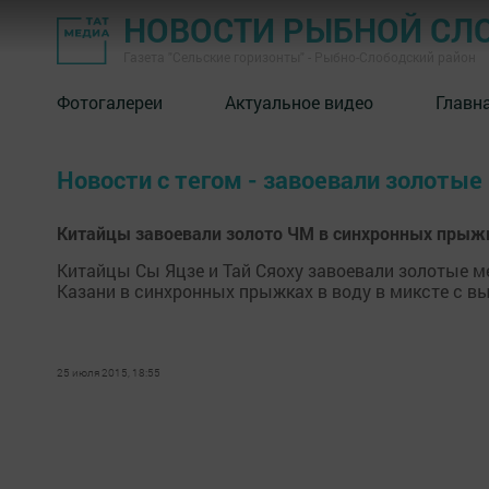
НОВОСТИ РЫБНОЙ СЛ
Газета "Сельские горизонты" - Рыбно-Слободский район
Фотогалереи
Актуальное видео
Главн
Новости с тегом - завоевали золоты
Китайцы завоевали золото ЧМ в синхронных прыжк
Китайцы Сы Яцзе и Тай Сяоху завоевали золотые 
Казани в синхронных прыжках в воду в миксте с вышк
25 июля 2015, 18:55