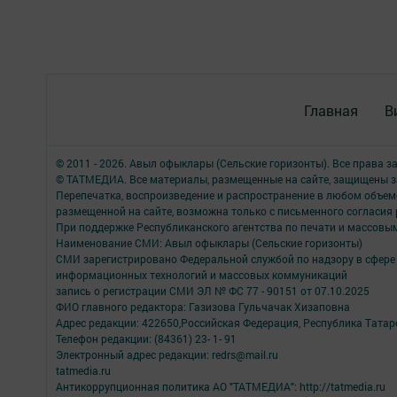
Главная
В
© 2011 - 2026. Авыл офыклары (Сельские горизонты). Все права 
© ТАТМЕДИА. Все материалы, размещенные на сайте, защищены з
Перепечатка, воспроизведение и распространение в любом объе
размещенной на сайте, возможна только с письменного согласия
При поддержке Республиканского агентства по печати и массов
Наименование СМИ: Авыл офыклары (Сельские горизонты)
СМИ зарегистрировано Федеральной службой по надзору в сфере 
информационных технологий и массовых коммуникаций
запись о регистрации СМИ ЭЛ № ФС 77 - 90151 от 07.10.2025
ФИО главного редактора: Газизова Гульчачак Хизаповна
Адрес редакции: 422650,Российская Федерация, Республика Татарст
Телефон редакции: (84361) 23- 1- 91
Электронный адрес редакции: redrs@mail.ru
tatmedia.ru
Антикоррупционная политика АО "ТАТМЕДИА": http://tatmedia.ru