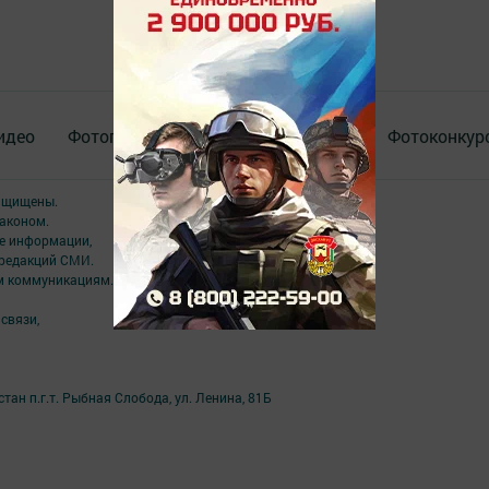
идео
Фотогалереи
Актуальное видео
Фотоконкур
защищены.
аконом.
ме информации,
 редакций СМИ.
ым коммуникациям.
связи,
ан п.г.т. Рыбная Слобода, ул. Ленина, 81Б