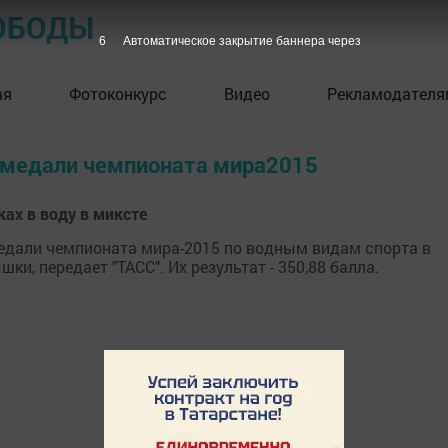
ОБОДЫ
6
Автоматическое закрытие баннера через
ая
Фотоконкурс
Видео
Рекламодателя
е медали чемпионата мира2015
ах в воду в миксте
медали чемпионата мира-2015 по водным видам спорта в
и, передает "ТАСС". Их результат - 350,88 балла.