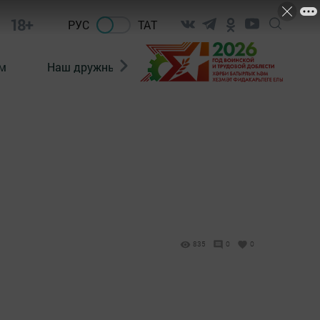
18+
РУС
ТАТ
м
Наш дружный коллектив
Документы
835
0
0