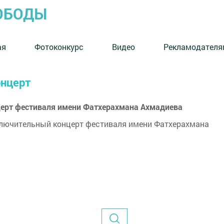
ОБОДЫ
ая
Фотоконкурс
Видео
Рекламодателя
онцерт
церт фестиваля имени Фатхерахмана Ахмадиева
ключительный концерт фестиваля имени Фатхерахмана