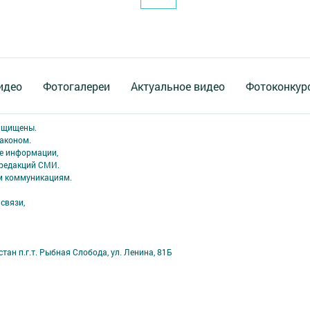
идео
Фотогалереи
Актуальное видео
Фотоконкур
защищены.
аконом.
ме информации,
 редакций СМИ.
ым коммуникациям.
связи,
ан п.г.т. Рыбная Слобода, ул. Ленина, 81Б