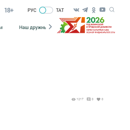
18+
РУС
ТАТ
м
Наш дружный коллектив
Документы
1217
0
0