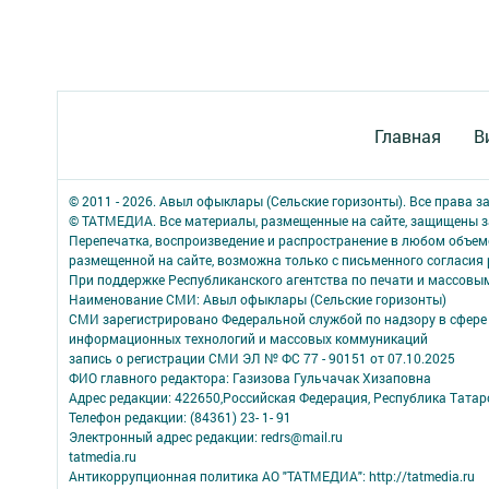
Главная
В
© 2011 - 2026. Авыл офыклары (Сельские горизонты). Все права 
© ТАТМЕДИА. Все материалы, размещенные на сайте, защищены з
Перепечатка, воспроизведение и распространение в любом объе
размещенной на сайте, возможна только с письменного согласия
При поддержке Республиканского агентства по печати и массов
Наименование СМИ: Авыл офыклары (Сельские горизонты)
СМИ зарегистрировано Федеральной службой по надзору в сфере 
информационных технологий и массовых коммуникаций
запись о регистрации СМИ ЭЛ № ФС 77 - 90151 от 07.10.2025
ФИО главного редактора: Газизова Гульчачак Хизаповна
Адрес редакции: 422650,Российская Федерация, Республика Татарст
Телефон редакции: (84361) 23- 1- 91
Электронный адрес редакции: redrs@mail.ru
tatmedia.ru
Антикоррупционная политика АО "ТАТМЕДИА": http://tatmedia.ru