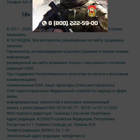
Телефон АО «ТАТМЕДИА»:
(843) 222 09 84
18+
© 2011 - 2026. Авыл офыклары (Сельские горизонты). Все права
защищены.
© ТАТМЕДИА. Все материалы, размещенные на сайте, защищены
законом.
Перепечатка, воспроизведение и распространение в любом объеме
информации,
размещенной на сайте, возможна только с письменного согласия
редакций СМИ.
При поддержке Республиканского агентства по печати и массовым
коммуникациям.
Наименование СМИ: Авыл офыклары (Сельские горизонты)
СМИ зарегистрировано Федеральной службой по надзору в сфере
связи,
информационных технологий и массовых коммуникаций
запись о регистрации СМИ ЭЛ № ФС 77 - 90151 от 07.10.2025
ФИО главного редактора: Газизова Гульчачак Хизаповна
Адрес редакции: 422650,Российская Федерация, Республика
Татарстан п.г.т. Рыбная Слобода, ул. Ленина, 81Б
Телефон редакции: (84361) 23- 1- 91
Электронный адрес редакции: redrs@mail.ru