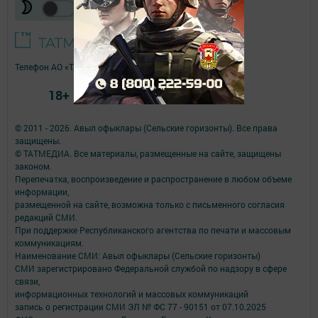
Телефон АО «ТАТМЕДИА»:
(843) 222 09 84
18+
© 2011 - 2026. Авыл офыклары (Сельские горизонты). Все права
защищены.
© ТАТМЕДИА. Все материалы, размещенные на сайте, защищены
законом.
Перепечатка, воспроизведение и распространение в любом объеме
информации,
размещенной на сайте, возможна только с письменного согласия
редакций СМИ.
При поддержке Республиканского агентства по печати и массовым
коммуникациям.
Наименование СМИ: Авыл офыклары (Сельские горизонты)
СМИ зарегистрировано Федеральной службой по надзору в сфере
связи,
информационных технологий и массовых коммуникаций
запись о регистрации СМИ ЭЛ № ФС 77 - 90151 от 07.10.2025