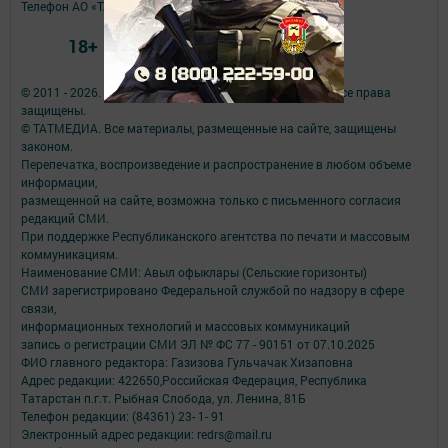
Телефон АО «ТАТМЕДИА»:
(843) 222 09 84
18+
© 2011 - 2026. Авыл офыклары (Сельские горизонты). Все права
защищены.
© ТАТМЕДИА. Все материалы, размещенные на сайте, защищены
законом.
Перепечатка, воспроизведение и распространение в любом объеме
информации,
размещенной на сайте, возможна только с письменного согласия
редакций СМИ.
При поддержке Республиканского агентства по печати и массовым
коммуникациям.
Наименование СМИ: Авыл офыклары (Сельские горизонты)
СМИ зарегистрировано Федеральной службой по надзору в сфере
связи,
информационных технологий и массовых коммуникаций
запись о регистрации СМИ ЭЛ № ФС 77 - 90151 от 07.10.2025
ФИО главного редактора: Газизова Гульчачак Хизаповна
Адрес редакции: 422650,Российская Федерация, Республика
Татарстан п.г.т. Рыбная Слобода, ул. Ленина, 81Б
Телефон редакции: (84361) 23- 1- 91
Электронный адрес редакции: redrs@mail.ru