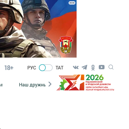
18+
РУС
ТАТ
м
Наш дружный коллектив
Документы
а