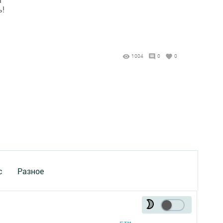
ь!
1004
0
0
с
Разное