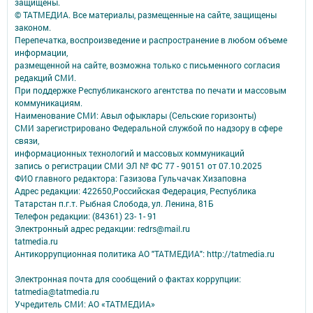
защищены.
© ТАТМЕДИА. Все материалы, размещенные на сайте, защищены
законом.
Перепечатка, воспроизведение и распространение в любом объеме
информации,
размещенной на сайте, возможна только с письменного согласия
редакций СМИ.
При поддержке Республиканского агентства по печати и массовым
коммуникациям.
Наименование СМИ: Авыл офыклары (Сельские горизонты)
СМИ зарегистрировано Федеральной службой по надзору в сфере
связи,
информационных технологий и массовых коммуникаций
запись о регистрации СМИ ЭЛ № ФС 77 - 90151 от 07.10.2025
ФИО главного редактора: Газизова Гульчачак Хизаповна
Адрес редакции: 422650,Российская Федерация, Республика
Татарстан п.г.т. Рыбная Слобода, ул. Ленина, 81Б
Телефон редакции: (84361) 23- 1- 91
Электронный адрес редакции: redrs@mail.ru
tatmedia.ru
Антикоррупционная политика АО "ТАТМЕДИА": http://tatmedia.ru
Электронная почта для сообщений о фактах коррупции:
tatmedia@tatmedia.ru
Учредитель СМИ: АО «ТАТМЕДИА»