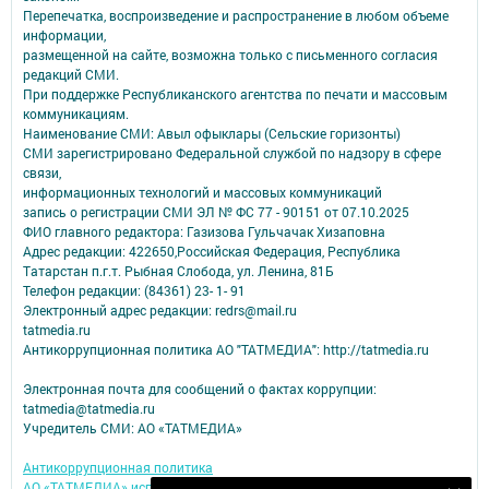
Перепечатка, воспроизведение и распространение в любом объеме
информации,
размещенной на сайте, возможна только с письменного согласия
редакций СМИ.
При поддержке Республиканского агентства по печати и массовым
коммуникациям.
Наименование СМИ: Авыл офыклары (Сельские горизонты)
СМИ зарегистрировано Федеральной службой по надзору в сфере
связи,
информационных технологий и массовых коммуникаций
запись о регистрации СМИ ЭЛ № ФС 77 - 90151 от 07.10.2025
ФИО главного редактора: Газизова Гульчачак Хизаповна
Адрес редакции: 422650,Российская Федерация, Республика
Татарстан п.г.т. Рыбная Слобода, ул. Ленина, 81Б
Телефон редакции: (84361) 23- 1- 91
Электронный адрес редакции: redrs@mail.ru
tatmedia.ru
Антикоррупционная политика АО "ТАТМЕДИА": http://tatmedia.ru
Электронная почта для сообщений о фактах коррупции:
tatmedia@tatmedia.ru
Учредитель СМИ: АО «ТАТМЕДИА»
Антикоррупционная политика
АО «ТАТМЕДИА» использует «cookie»
для персонализации сервисов и