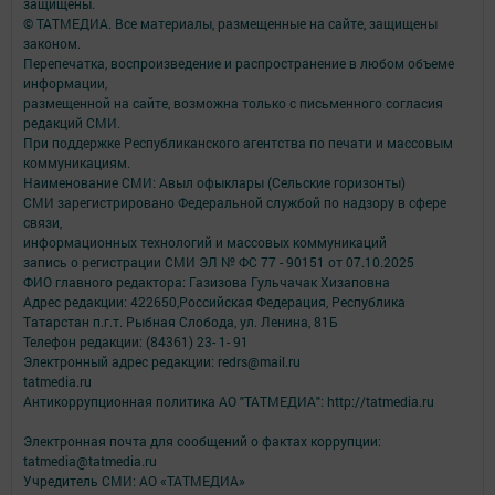
защищены.
© ТАТМЕДИА. Все материалы, размещенные на сайте, защищены
законом.
Перепечатка, воспроизведение и распространение в любом объеме
информации,
размещенной на сайте, возможна только с письменного согласия
редакций СМИ.
При поддержке Республиканского агентства по печати и массовым
коммуникациям.
Наименование СМИ: Авыл офыклары (Сельские горизонты)
СМИ зарегистрировано Федеральной службой по надзору в сфере
связи,
информационных технологий и массовых коммуникаций
запись о регистрации СМИ ЭЛ № ФС 77 - 90151 от 07.10.2025
ФИО главного редактора: Газизова Гульчачак Хизаповна
Адрес редакции: 422650,Российская Федерация, Республика
Татарстан п.г.т. Рыбная Слобода, ул. Ленина, 81Б
Телефон редакции: (84361) 23- 1- 91
Электронный адрес редакции: redrs@mail.ru
tatmedia.ru
Антикоррупционная политика АО "ТАТМЕДИА": http://tatmedia.ru
Электронная почта для сообщений о фактах коррупции:
tatmedia@tatmedia.ru
Учредитель СМИ: АО «ТАТМЕДИА»