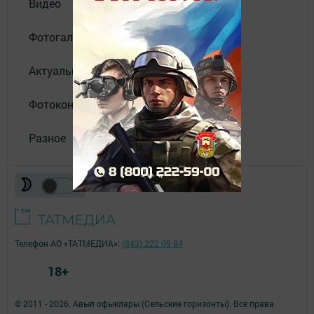
Видео
Фотогалереи
Актуальное видео
Фотоконкурс
Разное
Телефон АО «ТАТМЕДИА»:
(843) 222 09 84
18+
© 2011 - 2026. Авыл офыклары (Сельские горизонты). Все права