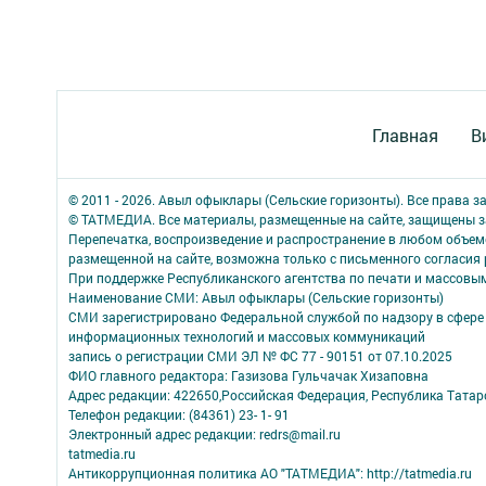
Главная
В
© 2011 - 2026. Авыл офыклары (Сельские горизонты). Все права 
© ТАТМЕДИА. Все материалы, размещенные на сайте, защищены з
Перепечатка, воспроизведение и распространение в любом объе
размещенной на сайте, возможна только с письменного согласия
При поддержке Республиканского агентства по печати и массов
Наименование СМИ: Авыл офыклары (Сельские горизонты)
СМИ зарегистрировано Федеральной службой по надзору в сфере 
информационных технологий и массовых коммуникаций
запись о регистрации СМИ ЭЛ № ФС 77 - 90151 от 07.10.2025
ФИО главного редактора: Газизова Гульчачак Хизаповна
Адрес редакции: 422650,Российская Федерация, Республика Татарст
Телефон редакции: (84361) 23- 1- 91
Электронный адрес редакции: redrs@mail.ru
tatmedia.ru
Антикоррупционная политика АО "ТАТМЕДИА": http://tatmedia.ru