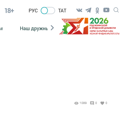
18+
РУС
ТАТ
м
Наш дружный коллектив
Документы
1089
0
0