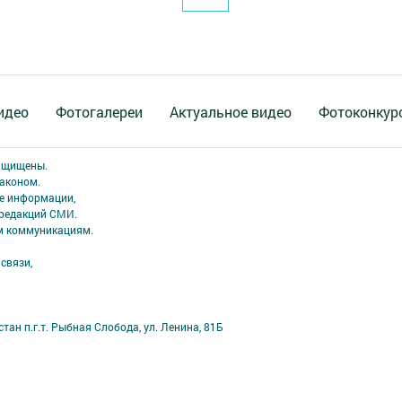
идео
Фотогалереи
Актуальное видео
Фотоконкур
защищены.
аконом.
ме информации,
 редакций СМИ.
ым коммуникациям.
связи,
ан п.г.т. Рыбная Слобода, ул. Ленина, 81Б