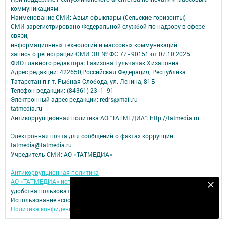
коммуникациям.
Наименование СМИ: Авыл офыклары (Сельские горизонты)
СМИ зарегистрировано Федеральной службой по надзору в сфере
связи,
информационных технологий и массовых коммуникаций
запись о регистрации СМИ ЭЛ № ФС 77 - 90151 от 07.10.2025
ФИО главного редактора: Газизова Гульчачак Хизаповна
Адрес редакции: 422650,Российская Федерация, Республика
Татарстан п.г.т. Рыбная Слобода, ул. Ленина, 81Б
Телефон редакции: (84361) 23- 1- 91
Электронный адрес редакции: redrs@mail.ru
tatmedia.ru
Антикоррупционная политика АО "ТАТМЕДИА": http://tatmedia.ru
Электронная почта для сообщений о фактах коррупции:
tatmedia@tatmedia.ru
Учредитель СМИ: АО «ТАТМЕДИА»
Антикоррупционная политика
АО «ТАТМЕДИА» использует «cookie»
для персонализации сервисов и
Подпишитесь на наш телеграм канал
удобства пользователей сайтом.
Использование «cookie» можно отменить в настройках браузера.
Подписаться
Политика конфиденциальности