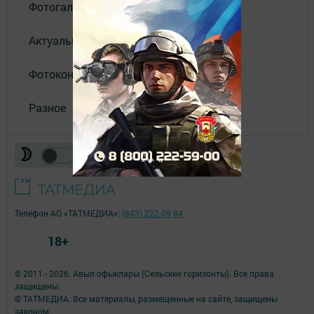
Фотогалереи
Актуальное видео
Фотоконкурс
Разное
Телефон АО «ТАТМЕДИА»:
(843) 222 09 84
18+
© 2011 - 2026. Авыл офыклары (Сельские горизонты). Все права
защищены.
© ТАТМЕДИА. Все материалы, размещенные на сайте, защищены
законом.