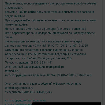
Перепечатка, воспроизведение и распространение в любом объеме
информации,
размещенной на сайте, возможна только с письменного согласия
редакций СМИ.
При поддержке Республиканского агентства по печати и массовым
коммуникациям.
Наименование СМИ: Авыл офыклары (Сельские горизонты)
СМИ зарегистрировано Федеральной службой по надзору в сфере
связи,
информационных технологий и массовых коммуникаций
запись о регистрации СМИ ЭЛ № ФС 77 - 90151 от 07.10.2025
ФИО главного редактора: Газизова Гульчачак Хизаповна
Адрес редакции: 422650,Российская Федерация, Республика
Татарстан п.г.т. Рыбная Слобода, ул. Ленина, 81Б
Телефон редакции: (84361) 23- 1- 91
Электронный адрес редакции: redrs@mail.ru
tatmedia.ru
Антикоррупционная политика АО "ТАТМЕДИА": http://tatmedia.ru
Электронная почта для сообщений о фактах коррупции:
tatmedia@tatmedia.ru
Учредитель СМИ: АО «ТАТМЕДИА»
Антикоррупционная политика
АО «ТАТМЕДИА» использует «cookie»
для персонализации сервисов и