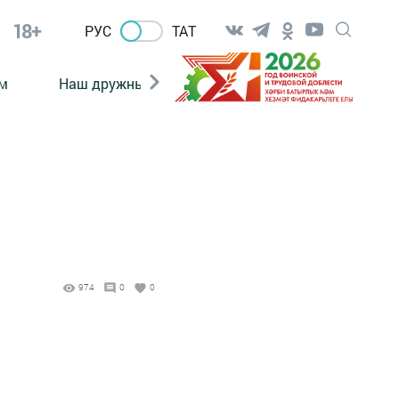
18+
РУС
ТАТ
м
Наш дружный коллектив
Документы
974
0
0