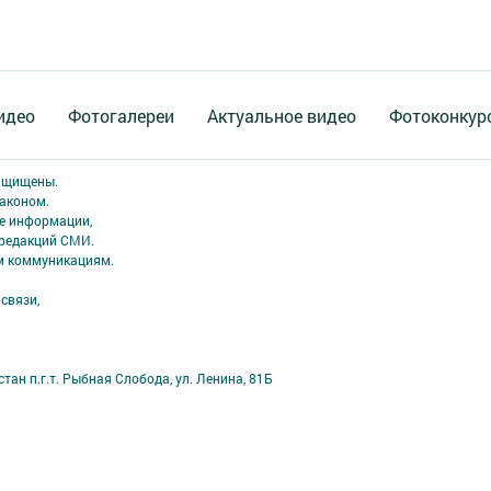
идео
Фотогалереи
Актуальное видео
Фотоконкур
защищены.
аконом.
ме информации,
 редакций СМИ.
ым коммуникациям.
связи,
ан п.г.т. Рыбная Слобода, ул. Ленина, 81Б