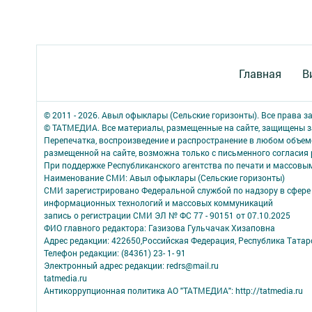
Главная
В
© 2011 - 2026. Авыл офыклары (Сельские горизонты). Все права 
© ТАТМЕДИА. Все материалы, размещенные на сайте, защищены з
Перепечатка, воспроизведение и распространение в любом объе
размещенной на сайте, возможна только с письменного согласия
При поддержке Республиканского агентства по печати и массов
Наименование СМИ: Авыл офыклары (Сельские горизонты)
СМИ зарегистрировано Федеральной службой по надзору в сфере 
информационных технологий и массовых коммуникаций
запись о регистрации СМИ ЭЛ № ФС 77 - 90151 от 07.10.2025
ФИО главного редактора: Газизова Гульчачак Хизаповна
Адрес редакции: 422650,Российская Федерация, Республика Татарст
Телефон редакции: (84361) 23- 1- 91
Электронный адрес редакции: redrs@mail.ru
tatmedia.ru
Антикоррупционная политика АО "ТАТМЕДИА": http://tatmedia.ru