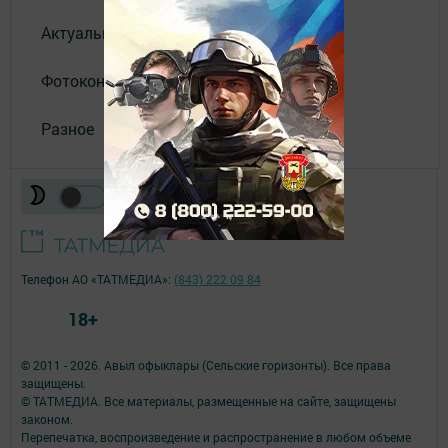
Актуальное видео
Фотоконкурс
Разное
Телефон АО «ТАТМЕДИА»:
(843) 222 09 84
18+
© 2011 - 2026. Авыл офыклары (Сельские горизонты). Все права
защищены.
© ТАТМЕДИА. Все материалы, размещенные на сайте, защищены
законом.
Перепечатка, воспроизведение и распространение в любом объеме