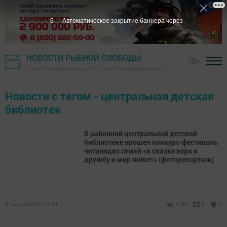
6
Автоматическое закрытие баннера через
НОВОСТИ РЫБНОЙ СЛОБОДЫ
18+
Газета "Сельские горизонты" - Рыбно-Слободский район
Новости с тегом - центральная детская
библиотек
В районной центральной детской
библиотеке прошел конкурс-фестиваль
читающих семей «в сказке вера в
дружбу и мир живет» (фоторепортаж)
07 апреля 2016, 11:29
1239
0
0