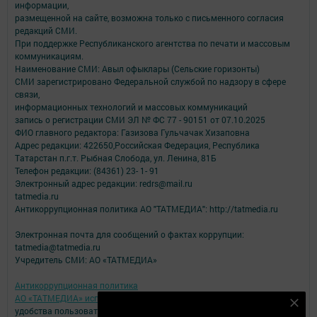
информации,
размещенной на сайте, возможна только с письменного согласия
редакций СМИ.
При поддержке Республиканского агентства по печати и массовым
коммуникациям.
Наименование СМИ: Авыл офыклары (Сельские горизонты)
СМИ зарегистрировано Федеральной службой по надзору в сфере
связи,
информационных технологий и массовых коммуникаций
запись о регистрации СМИ ЭЛ № ФС 77 - 90151 от 07.10.2025
ФИО главного редактора: Газизова Гульчачак Хизаповна
Адрес редакции: 422650,Российская Федерация, Республика
Татарстан п.г.т. Рыбная Слобода, ул. Ленина, 81Б
Телефон редакции: (84361) 23- 1- 91
Электронный адрес редакции: redrs@mail.ru
tatmedia.ru
Антикоррупционная политика АО "ТАТМЕДИА": http://tatmedia.ru
Электронная почта для сообщений о фактах коррупции:
tatmedia@tatmedia.ru
Учредитель СМИ: АО «ТАТМЕДИА»
Антикоррупционная политика
АО «ТАТМЕДИА» использует «cookie»
для персонализации сервисов и
Подпишитесь на наш телеграм канал
удобства пользователей сайтом.