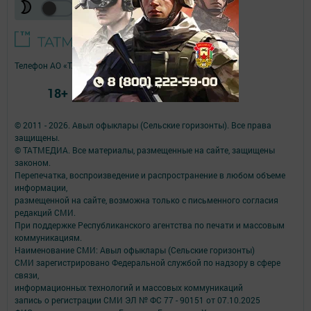
Телефон АО «ТАТМЕДИА»:
(843) 222 09 84
18+
© 2011 - 2026. Авыл офыклары (Сельские горизонты). Все права
защищены.
© ТАТМЕДИА. Все материалы, размещенные на сайте, защищены
законом.
Перепечатка, воспроизведение и распространение в любом объеме
информации,
размещенной на сайте, возможна только с письменного согласия
редакций СМИ.
При поддержке Республиканского агентства по печати и массовым
коммуникациям.
Наименование СМИ: Авыл офыклары (Сельские горизонты)
СМИ зарегистрировано Федеральной службой по надзору в сфере
связи,
информационных технологий и массовых коммуникаций
запись о регистрации СМИ ЭЛ № ФС 77 - 90151 от 07.10.2025