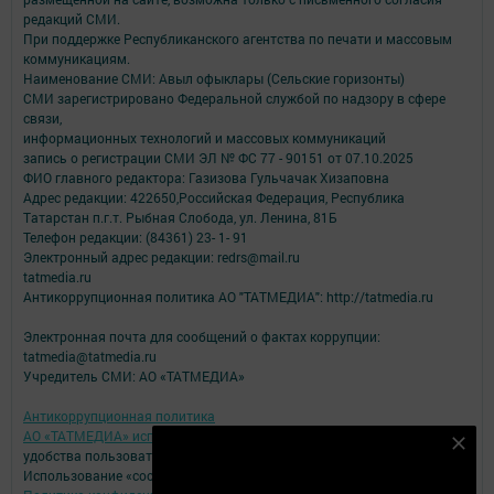
редакций СМИ.
При поддержке Республиканского агентства по печати и массовым
коммуникациям.
Наименование СМИ: Авыл офыклары (Сельские горизонты)
СМИ зарегистрировано Федеральной службой по надзору в сфере
связи,
информационных технологий и массовых коммуникаций
запись о регистрации СМИ ЭЛ № ФС 77 - 90151 от 07.10.2025
ФИО главного редактора: Газизова Гульчачак Хизаповна
Адрес редакции: 422650,Российская Федерация, Республика
Татарстан п.г.т. Рыбная Слобода, ул. Ленина, 81Б
Телефон редакции: (84361) 23- 1- 91
Электронный адрес редакции: redrs@mail.ru
tatmedia.ru
Антикоррупционная политика АО "ТАТМЕДИА": http://tatmedia.ru
Электронная почта для сообщений о фактах коррупции:
tatmedia@tatmedia.ru
Учредитель СМИ: АО «ТАТМЕДИА»
Антикоррупционная политика
АО «ТАТМЕДИА» использует «cookie»
для персонализации сервисов и
Подпишитесь на наш телеграм канал
удобства пользователей сайтом.
Использование «cookie» можно отменить в настройках браузера.
Подписаться