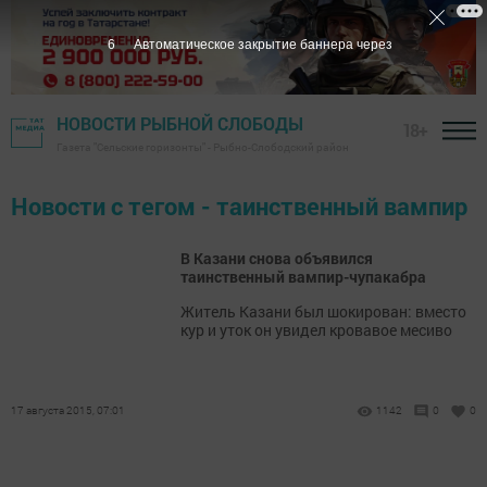
6
Автоматическое закрытие баннера через
НОВОСТИ РЫБНОЙ СЛОБОДЫ
18+
Газета "Сельские горизонты" - Рыбно-Слободский район
Новости с тегом - таинственный вампир
В Казани снова объявился
таинственный вампир-чупакабра
Житель Казани был шокирован: вместо
кур и уток он увидел кровавое месиво
17 августа 2015, 07:01
1142
0
0