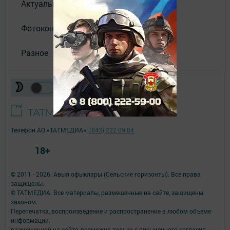
Актуальное видео
Фотоконкурс
Разное
Телефон АО «ТАТМЕДИА»:
(843) 222 09 84
18+
© 2011 - 2026. Авыл офыклары (Сельские горизонты). Все права
защищены.
© ТАТМЕДИА. Все материалы, размещенные на сайте, защищены
законом.
Перепечатка, воспроизведение и распространение в любом объеме
информации,
размещенной на сайте, возможна только с письменного согласия