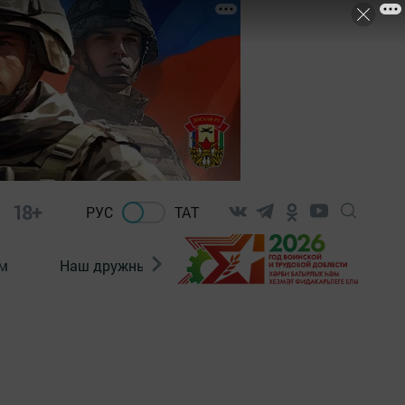
18+
РУС
ТАТ
м
Наш дружный коллектив
Документы