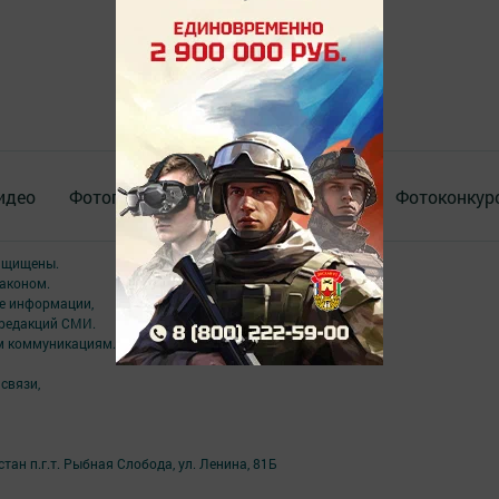
идео
Фотогалереи
Актуальное видео
Фотоконкур
защищены.
аконом.
ме информации,
 редакций СМИ.
ым коммуникациям.
связи,
ан п.г.т. Рыбная Слобода, ул. Ленина, 81Б