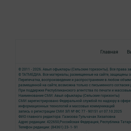
Главная
В
© 2011 - 2026. Авыл офыклары (Сельские горизонты). Все права 
© ТАТМЕДИА. Все материалы, размещенные на сайте, защищены з
Перепечатка, воспроизведение и распространение в любом объе
размещенной на сайте, возможна только с письменного согласия
При поддержке Республиканского агентства по печати и массов
Наименование СМИ: Авыл офыклары (Сельские горизонты)
СМИ зарегистрировано Федеральной службой по надзору в сфере 
информационных технологий и массовых коммуникаций
запись о регистрации СМИ ЭЛ № ФС 77 - 90151 от 07.10.2025
ФИО главного редактора: Газизова Гульчачак Хизаповна
Адрес редакции: 422650,Российская Федерация, Республика Татарст
Телефон редакции: (84361) 23- 1- 91