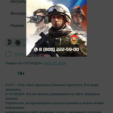
Актуальное видео
Фотоконкурс
Разное
Телефон АО «ТАТМЕДИА»:
(843) 222 09 84
18+
© 2011 - 2026. Авыл офыклары (Сельские горизонты). Все права
защищены.
© ТАТМЕДИА. Все материалы, размещенные на сайте, защищены
законом.
Перепечатка, воспроизведение и распространение в любом объеме
информации,
размещенной на сайте, возможна только с письменного согласия