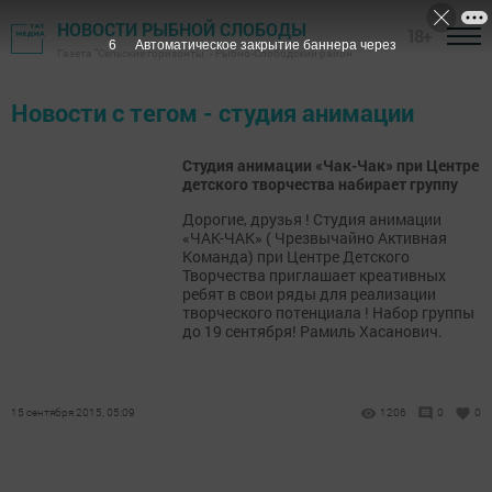
НОВОСТИ РЫБНОЙ СЛОБОДЫ
18+
6
Автоматическое закрытие баннера через
Газета "Сельские горизонты" - Рыбно-Слободский район
Новости с тегом - студия анимации
Студия анимации «Чак-Чак» при Центре
детского творчества набирает группу
Дорогие, друзья ! Студия анимации
«ЧАК-ЧАК» ( Чрезвычайно Активная
Команда) при Центре Детского
Творчества приглашает креативных
ребят в свои ряды для реализации
творческого потенциала ! Набор группы
до 19 сентября! Рамиль Хасанович.
15 сентября 2015, 05:09
1206
0
0