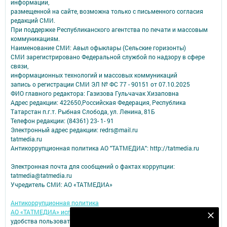
информации,
размещенной на сайте, возможна только с письменного согласия
редакций СМИ.
При поддержке Республиканского агентства по печати и массовым
коммуникациям.
Наименование СМИ: Авыл офыклары (Сельские горизонты)
СМИ зарегистрировано Федеральной службой по надзору в сфере
связи,
информационных технологий и массовых коммуникаций
запись о регистрации СМИ ЭЛ № ФС 77 - 90151 от 07.10.2025
ФИО главного редактора: Газизова Гульчачак Хизаповна
Адрес редакции: 422650,Российская Федерация, Республика
Татарстан п.г.т. Рыбная Слобода, ул. Ленина, 81Б
Телефон редакции: (84361) 23- 1- 91
Электронный адрес редакции: redrs@mail.ru
tatmedia.ru
Антикоррупционная политика АО "ТАТМЕДИА": http://tatmedia.ru
Электронная почта для сообщений о фактах коррупции:
tatmedia@tatmedia.ru
Учредитель СМИ: АО «ТАТМЕДИА»
Антикоррупционная политика
АО «ТАТМЕДИА» использует «cookie»
для персонализации сервисов и
Подпишитесь на наш телеграм канал
удобства пользователей сайтом.