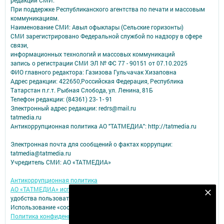
При поддержке Республиканского агентства по печати и массовым
коммуникациям.
Наименование СМИ: Авыл офыклары (Сельские горизонты)
СМИ зарегистрировано Федеральной службой по надзору в сфере
связи,
информационных технологий и массовых коммуникаций
запись о регистрации СМИ ЭЛ № ФС 77 - 90151 от 07.10.2025
ФИО главного редактора: Газизова Гульчачак Хизаповна
Адрес редакции: 422650,Российская Федерация, Республика
Татарстан п.г.т. Рыбная Слобода, ул. Ленина, 81Б
Телефон редакции: (84361) 23- 1- 91
Электронный адрес редакции: redrs@mail.ru
tatmedia.ru
Антикоррупционная политика АО "ТАТМЕДИА": http://tatmedia.ru
Электронная почта для сообщений о фактах коррупции:
tatmedia@tatmedia.ru
Учредитель СМИ: АО «ТАТМЕДИА»
Антикоррупционная политика
АО «ТАТМЕДИА» использует «cookie»
для персонализации сервисов и
Подпишитесь на наш телеграм канал
удобства пользователей сайтом.
Использование «cookie» можно отменить в настройках браузера.
Подписаться
Политика конфиденциальности