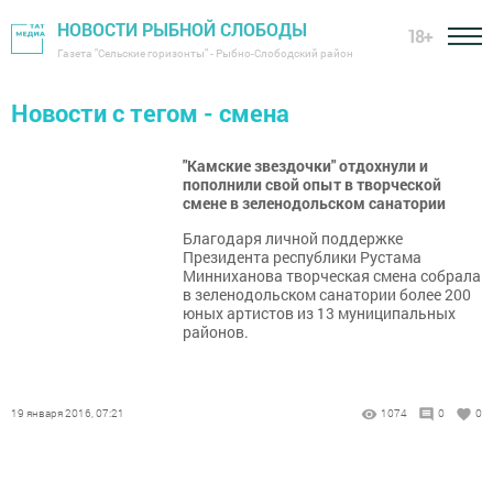
НОВОСТИ РЫБНОЙ СЛОБОДЫ
18+
Газета "Сельские горизонты" - Рыбно-Слободский район
Новости с тегом - смена
"Камские звездочки" отдохнули и
пополнили свой опыт в творческой
смене в зеленодольском санатории
Благодаря личной поддержке
Президента республики Рустама
Минниханова творческая смена собрала
в зеленодольском санатории более 200
юных артистов из 13 муниципальных
районов.
19 января 2016, 07:21
1074
0
0