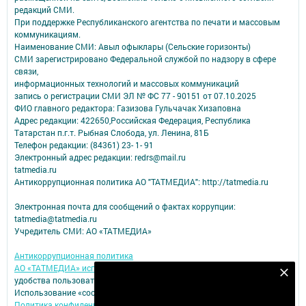
редакций СМИ.
При поддержке Республиканского агентства по печати и массовым
коммуникациям.
Наименование СМИ: Авыл офыклары (Сельские горизонты)
СМИ зарегистрировано Федеральной службой по надзору в сфере
связи,
информационных технологий и массовых коммуникаций
запись о регистрации СМИ ЭЛ № ФС 77 - 90151 от 07.10.2025
ФИО главного редактора: Газизова Гульчачак Хизаповна
Адрес редакции: 422650,Российская Федерация, Республика
Татарстан п.г.т. Рыбная Слобода, ул. Ленина, 81Б
Телефон редакции: (84361) 23- 1- 91
Электронный адрес редакции: redrs@mail.ru
tatmedia.ru
Антикоррупционная политика АО "ТАТМЕДИА": http://tatmedia.ru
Электронная почта для сообщений о фактах коррупции:
tatmedia@tatmedia.ru
Учредитель СМИ: АО «ТАТМЕДИА»
Антикоррупционная политика
АО «ТАТМЕДИА» использует «cookie»
для персонализации сервисов и
Подпишитесь на наш телеграм канал
удобства пользователей сайтом.
Использование «cookie» можно отменить в настройках браузера.
Подписаться
Политика конфиденциальности