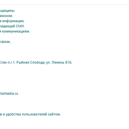
защищены.
аконом.
ме информации,
 редакций СМИ.
ым коммуникациям.
связи,
ан п.г.т. Рыбная Слобода, ул. Ленина, 81Б
tatmedia.ru
в и удобства пользователей сайтом.