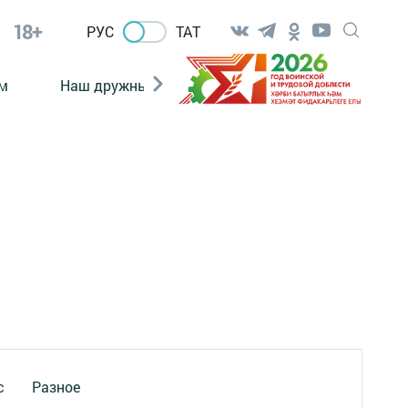
18+
РУС
ТАТ
м
Наш дружный коллектив
Документы
с
Разное