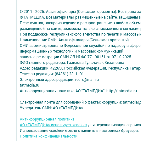
© 2011 - 2026. Авыл офыклары (Сельские горизонты). Все права 
© ТАТМЕДИА. Все материалы, размещенные на сайте, защищены з
Перепечатка, воспроизведение и распространение в любом объе
размещенной на сайте, возможна только с письменного согласия
При поддержке Республиканского агентства по печати и массов
Наименование СМИ: Авыл офыклары (Сельские горизонты)
СМИ зарегистрировано Федеральной службой по надзору в сфере 
информационных технологий и массовых коммуникаций
запись о регистрации СМИ ЭЛ № ФС 77 - 90151 от 07.10.2025
ФИО главного редактора: Газизова Гульчачак Хизаповна
Адрес редакции: 422650,Российская Федерация, Республика Татарст
Телефон редакции: (84361) 23- 1- 91
Электронный адрес редакции: redrs@mail.ru
tatmedia.ru
Антикоррупционная политика АО "ТАТМЕДИА": http://tatmedia.ru
Электронная почта для сообщений о фактах коррупции: tatmedia@
Учредитель СМИ: АО «ТАТМЕДИА»
Антикоррупционная политика
АО «ТАТМЕДИА» использует «cookie»
для персонализации сервисо
Использование «cookie» можно отменить в настройках браузера.
Политика конфиденциальности