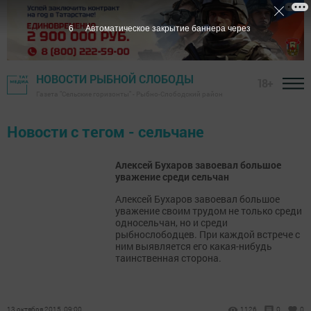
6
Автоматическое закрытие баннера через
НОВОСТИ РЫБНОЙ СЛОБОДЫ
18+
Газета "Сельские горизонты" - Рыбно-Слободский район
Новости с тегом - сельчане
Алексей Бухаров завоевал большое
уважение среди сельчан
Алексей Бухаров завоевал большое
уважение своим трудом не только среди
односельчан, но и среди
рыбнослободцев. При каждой встрече с
ним выявляется его какая-нибудь
таинственная сторона.
13 октября 2015, 09:00
1126
0
0